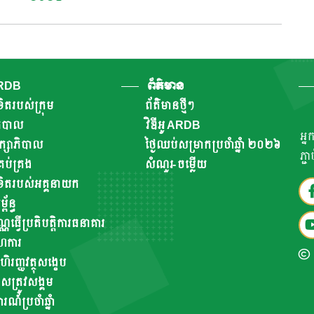
ARDB
ព័ត៌មាន
ិតរបស់ក្រុម
ព័ត៌មានថ្មីៗ
ាភិបាល
វិឌីអូ ARDB
អ្ន
ឹក្សាភិបាល
ថ្ងៃឈប់សម្រាកប្រចាំឆ្នាំ ២០២៦
ភ្ជ
ប់គ្រង
សំណួរ-ចម្លើយ
ិតរបស់អគ្គនាយក
័ន្ធ
ណ្ណធ្វើប្រតិបត្តិការធនាគារ
ហការ
ហិរញ្ញវត្ថុសង្ខេប
សត្រូវសង្គម
៍​ប្រចាំ​ឆ្នាំ