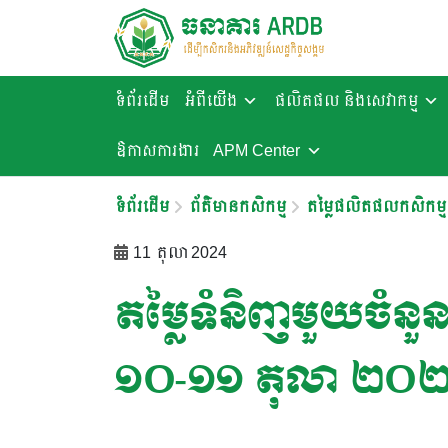
ទំព័រដើម
អំពីយើង
ផលិតផល និងសេវាកម្ម
ឱកាសការងារ​
APM Center
ទំព័រដើម
ព័ត៌មានកសិកម្ម
តម្លៃផលិតផលកសិកម្ម
11 តុលា 2024
តម្លៃទំនិញមួយចំនួនន
១០-១១ តុលា ២០