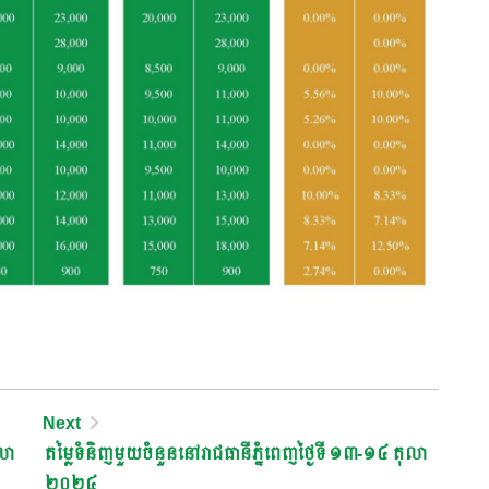
Next
លា
តម្លៃទំនិញមួយចំនួននៅរាជធានីភ្នំពេញថ្ងៃទី ១៣-១៤ តុលា
២០២៤