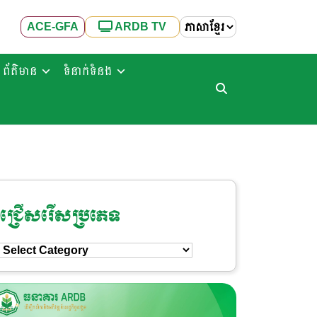
ACE-GFA
ARDB TV
ព័ត៌មាន
ទំនាក់ទំនង
ជ្រើសរើសប្រភេទ
ជ្រើសរើស
ប្រភេទ