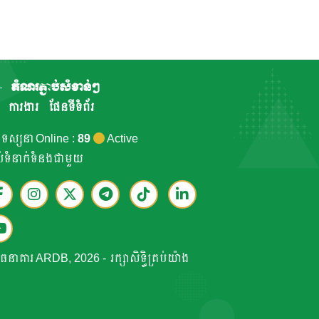
តំណរភ្ជាប់សំខាន់ៗ
ការងារ
ផែនទីទំព័រ
កទស្សនា Online :
89
Active
ាប់ទំនាក់ទំនងជាមួយ
ធនាគារ ARDB, 2026 - រក្សាសិទ្ធិគ្រប់យ៉ាង