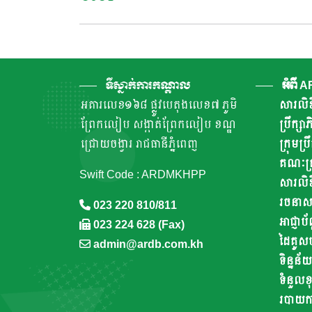
Navigation
ទីស្នាក់ការកណ្តាល
អំពី 
អគារលេខ១៦៨ ផ្លូវបេតុងលេខ៧ ភូមិ
សារលិខ
ព្រែកលៀប សង្កាត់ព្រែកលៀប ខណ្ឌ
ប្រឹក្ស
ជ្រោយចង្វារ រាជធានីភ្នំពេញ
ក្រុមប្រ
គណៈគ្រ
Swift Code : ARDMKHPP
សារលិខ
រចនាសម្ព
023 220 810/811
អាជ្ញាប័
023 224 628 (Fax)
ដៃគូស
admin@ardb.com.kh
ទិន្នន័យ
ទំនួលខុ
របាយការណ