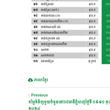
ភាសាខ្មែរ
Post
Previous
តម្លៃទំនិញមួយចំនួននៅរាជធានីភ្នំពេញថ្ងៃទី ០៩-១០ តុ
២០២៤