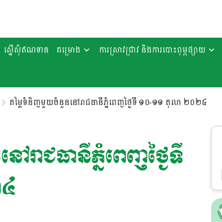
ស្នើសុំឥណទាន
គម្រោង
ការស្រាវជ្រាវ និងការបោះពុម្ពផ្សាយ
តម្លៃទំនិញមួយចំនួននៅរាជធានីភ្នំពេញថ្ងៃទី ១០-១១ តុលា ២០២៤
ៅរាជធានីភ្នំពេញថ្ងៃទី
២៤