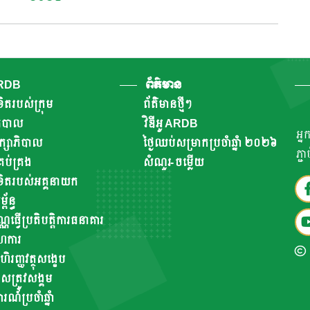
ARDB
ព័ត៌មាន
ិតរបស់ក្រុម
ព័ត៌មានថ្មីៗ
ាភិបាល
វិឌីអូ ARDB
អ្ន
ឹក្សាភិបាល
ថ្ងៃឈប់សម្រាកប្រចាំឆ្នាំ ២០២៦
ភ្ជ
ប់គ្រង
សំណួរ-ចម្លើយ
ិតរបស់អគ្គនាយក
័ន្ធ
ណ្ណធ្វើប្រតិបត្តិការធនាគារ
ហការ
ហិរញ្ញវត្ថុសង្ខេប
សត្រូវសង្គម
៍​ប្រចាំ​ឆ្នាំ