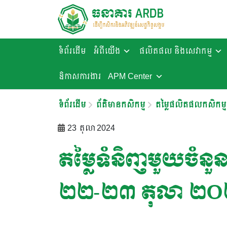
ទំព័រដើម
អំពីយើង
ផលិតផល និងសេវាកម្ម
ឱកាសការងារ​
APM Center
ទំព័រដើម
ព័ត៌មានកសិកម្ម
តម្លៃផលិតផលកសិកម្ម
23 តុលា 2024
តម្លៃទំនិញមួយចំនួនន
២២-២៣ តុលា ២