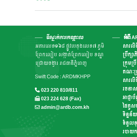
Navigation
ទីស្នាក់ការកណ្តាល
អំពី 
អគារលេខ១៦៨ ផ្លូវបេតុងលេខ៧ ភូមិ
សារលិខ
ព្រែកលៀប សង្កាត់ព្រែកលៀប ខណ្ឌ
ប្រឹក្ស
ជ្រោយចង្វារ រាជធានីភ្នំពេញ
ក្រុមប្រ
គណៈគ្រ
Swift Code : ARDMKHPP
សារលិខ
រចនាសម្ព
023 220 810/811
អាជ្ញាប័
023 224 628 (Fax)
ដៃគូស
admin@ardb.com.kh
ទិន្នន័យ
ទំនួលខុ
របាយការណ