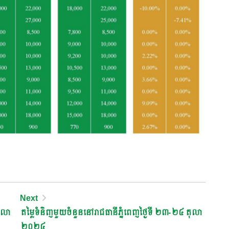
Next
ុលា
តម្លៃទំនិញមួយចំនួននៅរាជធានីភ្នំពេញថ្ងៃទី ២៣-២៤ តុលា
២០២៤