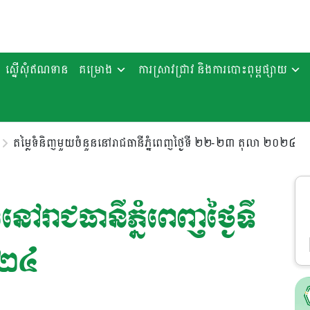
ស្នើសុំឥណទាន
គម្រោង
ការស្រាវជ្រាវ និងការបោះពុម្ពផ្សាយ
តម្លៃទំនិញមួយចំនួននៅរាជធានីភ្នំពេញថ្ងៃទី ២២-២៣ តុលា ២០២៤
ៅរាជធានីភ្នំពេញថ្ងៃទី
០២៤