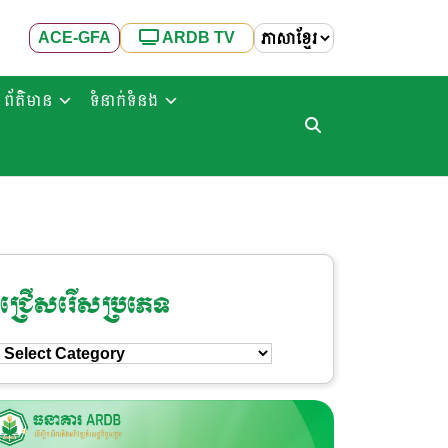
ACE-GFA
ARDB TV
ព័ត៌មាន
ទំនាក់ទំនង
ជ្រើសរើសប្រភេទ
ជ្រើសរើស
ប្រភេទ