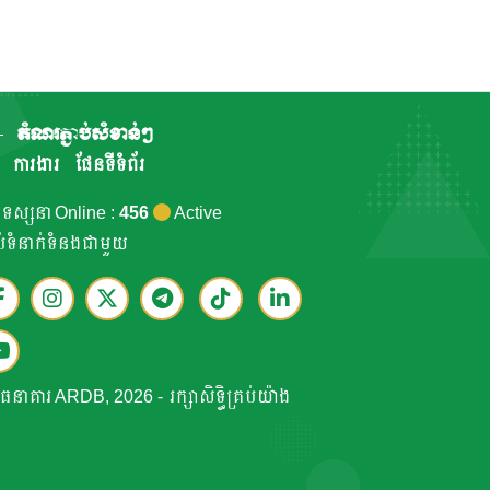
តំណរភ្ជាប់សំខាន់ៗ
ការងារ
ផែនទីទំព័រ
កទស្សនា Online :
456
Active
ាប់ទំនាក់ទំនងជាមួយ
ធនាគារ ARDB, 2026 - រក្សាសិទ្ធិគ្រប់យ៉ាង