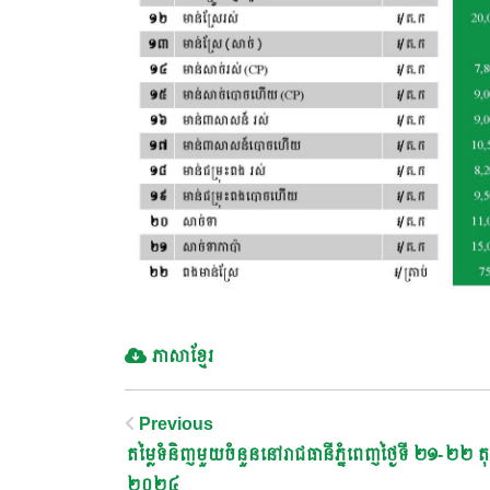
ភាសាខ្មែរ
Post
Previous
តម្លៃទំនិញមួយចំនួននៅរាជធានីភ្នំពេញថ្ងៃទី ២១-២២ ត
២០២៤