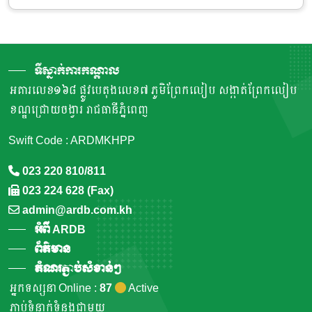
ទីស្នាក់ការកណ្តាល
អគារលេខ១៦៨ ផ្លូវបេតុងលេខ៧ ភូមិព្រែកលៀប សង្កាត់ព្រែកលៀប
ខណ្ឌជ្រោយចង្វារ រាជធានីភ្នំពេញ
Swift Code : ARDMKHPP
023 220 810/811
023 224 628 (Fax)
admin@ardb.com.kh
អំពី ARDB
ព័ត៌មាន
តំណរភ្ជាប់សំខាន់ៗ
អ្នកទស្សនា Online :
87
Active
ភ្ជាប់ទំនាក់ទំនងជាមួយ