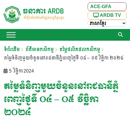
ACE-GFA
ARDB TV
ទំព័រដើម
ព័ត៌មានកសិកម្ម
តម្លៃផលិតផលកសិកម្ម
តម្លៃទំនិញមួយចំនួននៅរាជធានីភ្នំពេញថ្ងៃទី ០៤ – ០៥ វិច្ឆិកា ២០២៤
5 វិច្ឆិកា 2024
តម្លៃទំនិញមួយចំនួននៅរាជធានីភ្នំ
ពេញថ្ងៃទី ០៤ – ០៥ វិច្ឆិកា
២០២៤