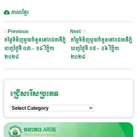
ភាសាខ្មែរ
Post
Previous
Next
តម្លៃទំនិញមួយចំនួននៅរាជធានីភ្នំ
តម្លៃទំនិញមួយចំនួននៅរាជធានីភ្នំ
Navigation
ពេញថ្ងៃទី ០៣ – ០៤ វិច្ឆិកា
ពេញថ្ងៃទី ០៥ – ០៦ វិច្ឆិកា
២០២៤
២០២៤
ជ្រើសរើសប្រភេទ
ជ្រើសរើស
ប្រភេទ