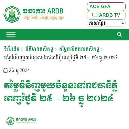
ACE-GFA
ARDB TV
ទំព័រដើម
ព័ត៌មានកសិកម្ម
តម្លៃផលិតផលកសិកម្ម
តម្លៃទំនិញមួយចំនួននៅរាជធានីភ្នំពេញថ្ងៃទី ២៥ – ២៦ ធ្នូ ២០២៤
26 ធ្នូ 2024
តម្លៃទំនិញមួយចំនួននៅរាជធានីភ្នំ
ពេញថ្ងៃទី ២៥ – ២៦ ធ្នូ ២០២៤