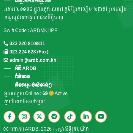
ទីស្នាក់ការកណ្តាល
អគារលេខ១៦៨ ផ្លូវបេតុងលេខ៧ ភូមិព្រែកលៀប សង្កាត់ព្រែកលៀប
ខណ្ឌជ្រោយចង្វារ រាជធានីភ្នំពេញ
Swift Code : ARDMKHPP
023 220 810/811
023 224 628 (Fax)
admin@ardb.com.kh
អំពី ARDB
ព័ត៌មាន
តំណរភ្ជាប់សំខាន់ៗ
អ្នកទស្សនា Online :
69
Active
ភ្ជាប់ទំនាក់ទំនងជាមួយ
ធនាគារ ARDB, 2026 - រក្សាសិទ្ធិគ្រប់យ៉ាង