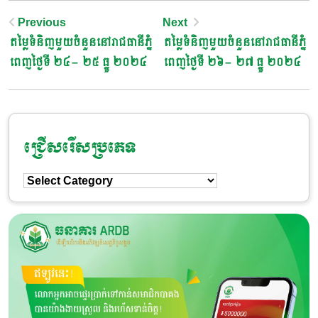
Post
Previous
Next
តម្លៃទំនិញមួយចំនួននៅរាជធានីភ្នំ
តម្លៃទំនិញមួយចំនួននៅរាជធានីភ្នំ
Navigation
ពេញថ្ងៃទី ២៤ – ២៥ ធ្នូ ២០២៤
ពេញថ្ងៃទី ២៦ – ២៧ ធ្នូ ២០២៤
ជ្រើសរើសប្រភេទ
ជ្រើសរើស
ប្រភេទ