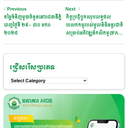
Post
Previous
Next
តម្លៃទំនិញមួយចំនួននៅរាជធានីភ្នំ
កិច្ចប្រជុំបូកសរុបលទ្ធផល
Navigation
ពេញថ្ងៃទី ២៩ – ៣០ មករា
បេសកកម្មរបស់មូលនិធិអន្តរជាតិ
២០២៥
សម្រាប់អភិវឌ្ឍន៍កសិកម្ម (IFAD)
ដើម្បីគាំទ្រការអនុវត្តកម្មវិធីគាំទ្រ
សេដ្ឋកិច្ចជនបទ និងពាណិជ្ជកម្ម
ផលិតផលកសិកម្ម (ASPIRE-
AT)
ជ្រើសរើសប្រភេទ
ជ្រើសរើស
ប្រភេទ