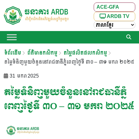
ACE-GFA
ARDB TV
ទំព័រដើម
ព័ត៌មានកសិកម្ម
តម្លៃផលិតផលកសិកម្ម
តម្លៃទំនិញមួយចំនួននៅរាជធានីភ្នំពេញថ្ងៃទី ៣០ – ៣១ មករា ២០២៥
31 មករា 2025
តម្លៃទំនិញមួយចំនួននៅរាជធានីភ្នំ
ពេញថ្ងៃទី ៣០ – ៣១ មករា ២០២៥