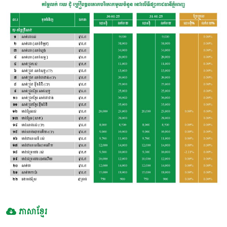
ភាសាខ្មែរ