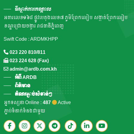
ទីស្នាក់ការកណ្តាល
អគារលេខ១៦៨ ផ្លូវបេតុងលេខ៧ ភូមិព្រែកលៀប សង្កាត់ព្រែកលៀប
ខណ្ឌជ្រោយចង្វារ រាជធានីភ្នំពេញ
Swift Code : ARDMKHPP
023 220 810/811
023 224 628 (Fax)
admin@ardb.com.kh
អំពី ARDB
ព័ត៌មាន
តំណរភ្ជាប់សំខាន់ៗ
អ្នកទស្សនា Online :
487
Active
ភ្ជាប់ទំនាក់ទំនងជាមួយ