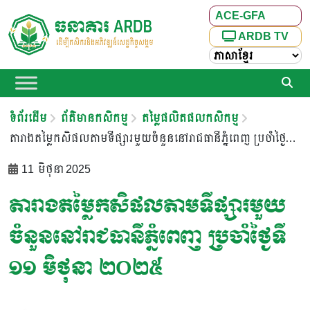
ACE-GFA
ARDB TV
ទំព័រដើម
ព័ត៌មានកសិកម្ម
តម្លៃផលិតផលកសិកម្ម
តារាងតម្លៃកសិផលតាមទីផ្សារមួយចំនួននៅរាជធានីភ្នំពេញ ប្រចាំថ្ងៃទី ១១ មិថុនា ២០២៥
11 មិថុនា 2025
តារាងតម្លៃកសិផលតាមទីផ្សារមួយ
ចំនួននៅរាជធានីភ្នំពេញ ប្រចាំថ្ងៃទី
១១ មិថុនា ២០២៥