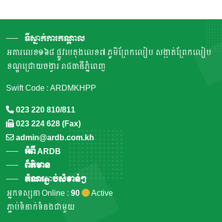
ទីស្នាក់ការកណ្តាល
អគារលេខ១៦៨ ផ្លូវបេតុងលេខ៧ ភូមិព្រែកលៀប សង្កាត់ព្រែកលៀប
ខណ្ឌជ្រោយចង្វារ រាជធានីភ្នំពេញ
Swift Code : ARDMKHPP
023 220 810/811
023 224 628 (Fax)
admin@ardb.com.kh
អំពី ARDB
ព័ត៌មាន
តំណរភ្ជាប់សំខាន់ៗ
អ្នកទស្សនា Online :
90
Active
ភ្ជាប់ទំនាក់ទំនងជាមួយ