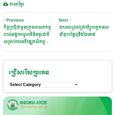
ភាសាខ្មែរ
Post
Previous
Next
កិច្ចប្រជុំជាមួយក្រុមបេសកកម្ម
ឯកសារស្រាវជ្រាវគំរូបច្ចេកទេស
Navigation
របស់អង្គការមូលនិធិអន្តរជាតិ
ដាំដុះបន្លៃទ្រើងដៃតោង
សម្រាប់ការអភិវឌ្ឍកសិកម្ម
(IFAD) និងក្រុមការងារលេខា
ដ្ឋាន ASPIRE-AT នៃក្រសួង
កសិកម្ម រុក្ខាប្រមាញ់ និងនេសាទ
ក្រោមកម្មវិធីគាំទ្រសេដ្ឋកិច្ចជនបទ
ជ្រើសរើសប្រភេទ
និងពាណិជ្ជកម្មផលិតផលកសិកម្ម
ជ្រើសរើស
(ASPIRE-AT)
ប្រភេទ