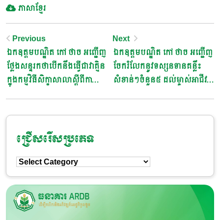
ភាសាខ្មែរ
Post
Previous
Next
ឯកឧត្តមបណ្ឌិត កៅ ថាច អញ្ជើញ
ឯកឧត្តមបណ្ឌិត កៅ ថាច អញ្ជើញ
Navigation
ថ្លែងសន្ទរកថាបើកនឹងធ្វើជាវាគ្មិន
ចែករំលែកនូវទស្សនទានគន្លឹះ
ក្នុងកម្មវិធីសិក្ខាសាលាស្តីពីកាលានុ
សំខាន់ៗចំនួន៥ ដល់ម្ចាស់អាជីវ
វត្តភាព និងទិសដៅវិនិយោគ
កម្មជាសហគ្រិនវ័យក្មេងនៅខេត្ត
សម្រាប់អនាគត
ព្រះសីហនុ
ជ្រើសរើសប្រភេទ
ជ្រើសរើស
ប្រភេទ