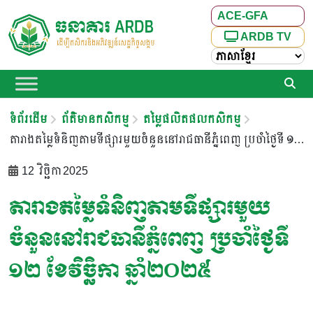
ACE-GFA
ARDB TV
ទំព័រដើម
ព័ត៌មានកសិកម្ម
តម្លៃផលិតផលកសិកម្ម
តារាងតម្លៃទំនិញតាមទីផ្សារមួយចំនួននៅរាជធានីភ្នំពេញ ប្រចាំថ្ងៃទី ១២ ខែវិច្ឆិកា ឆ្នាំ២០២៥
12 វិច្ឆិកា 2025
តារាងតម្លៃទំនិញតាមទីផ្សារមួយ
ចំនួននៅរាជធានីភ្នំពេញ ប្រចាំថ្ងៃទី
១២ ខែវិច្ឆិកា ឆ្នាំ២០២៥