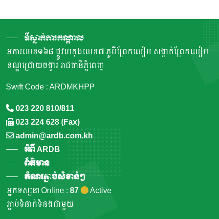
ទីស្នាក់ការកណ្តាល
អគារលេខ១៦៨ ផ្លូវបេតុងលេខ៧ ភូមិព្រែកលៀប សង្កាត់ព្រែកលៀប
ខណ្ឌជ្រោយចង្វារ រាជធានីភ្នំពេញ
Swift Code : ARDMKHPP
023 220 810/811
023 224 628 (Fax)
admin@ardb.com.kh
អំពី ARDB
ព័ត៌មាន
តំណរភ្ជាប់សំខាន់ៗ
អ្នកទស្សនា Online :
87
Active
ភ្ជាប់ទំនាក់ទំនងជាមួយ