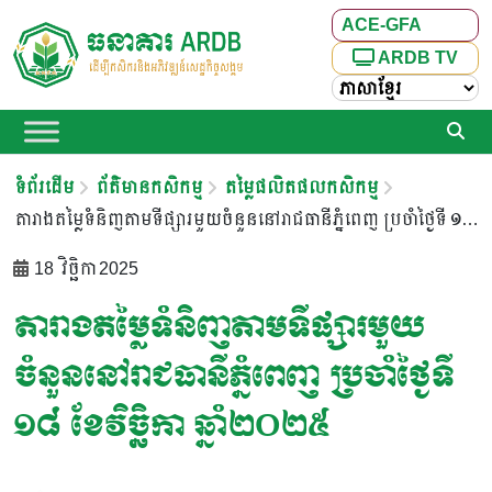
ACE-GFA
ARDB TV
ទំព័រដើម
ព័ត៌មានកសិកម្ម
តម្លៃផលិតផលកសិកម្ម
តារាងតម្លៃទំនិញតាមទីផ្សារមួយចំនួននៅរាជធានីភ្នំពេញ ប្រចាំថ្ងៃទី ១៨ ខែវិច្ឆិកា ឆ្នាំ២០២៥
18 វិច្ឆិកា 2025
តារាងតម្លៃទំនិញតាមទីផ្សារមួយ
ចំនួននៅរាជធានីភ្នំពេញ ប្រចាំថ្ងៃទី
១៨ ខែវិច្ឆិកា ឆ្នាំ២០២៥