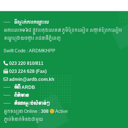
ទីស្នាក់ការកណ្តាល
អគារលេខ១៦៨ ផ្លូវបេតុងលេខ៧ ភូមិព្រែកលៀប សង្កាត់ព្រែកលៀប
ខណ្ឌជ្រោយចង្វារ រាជធានីភ្នំពេញ
Swift Code : ARDMKHPP
023 220 810/811
023 224 628 (Fax)
admin@ardb.com.kh
អំពី ARDB
ព័ត៌មាន
តំណរភ្ជាប់សំខាន់ៗ
អ្នកទស្សនា Online :
308
Active
ភ្ជាប់ទំនាក់ទំនងជាមួយ