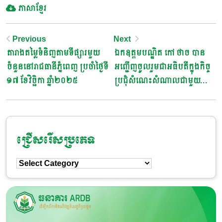
ភាសាខ្មែរ
Post
Previous
Next
តារាងតម្លៃទំនិញតាមទីផ្សារមួយ
ឯកឧត្តមបណ្ឌិត កៅ ថាច បាន
Navigation
ចំនួននៅរាជធានីភ្នំពេញ ប្រចាំថ្ងៃទី
អញ្ជើញចូលរួមជាអធិបតីក្នុងកិច្ច
១៧ ខែវិច្ឆិកា ឆ្នាំ២០២៥
ប្រជុំសំណេះសំណាលជាមួយ
បុគ្គលិកប្រចាំខែ លើកទី៣ ដើម្បី
សម្តែងការស្ងើចសរសើរ និងលើក
ទឹកចិត្តបុគ្គលិកឱ្យខិតខំពង្រឹង
សមត្ថភាពផ្ទាល់ខ្លួនថែមទៀត
ជ្រើសរើសប្រភេទ
ជ្រើសរើស
ប្រភេទ