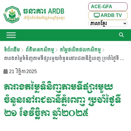
ACE-GFA
ARDB TV
ទំព័រដើម
ព័ត៌មានកសិកម្ម
តម្លៃផលិតផលកសិកម្ម
តារាងតម្លៃទំនិញតាមទីផ្សារមួយចំនួននៅរាជធានីភ្នំពេញ ប្រចាំថ្ងៃទី ២១ ខែវិច្ឆិកា ឆ្នាំ២០២៥
21 វិច្ឆិកា 2025
តារាងតម្លៃទំនិញតាមទីផ្សារមួយ
ចំនួននៅរាជធានីភ្នំពេញ ប្រចាំថ្ងៃទី
២១ ខែវិច្ឆិកា ឆ្នាំ២០២៥