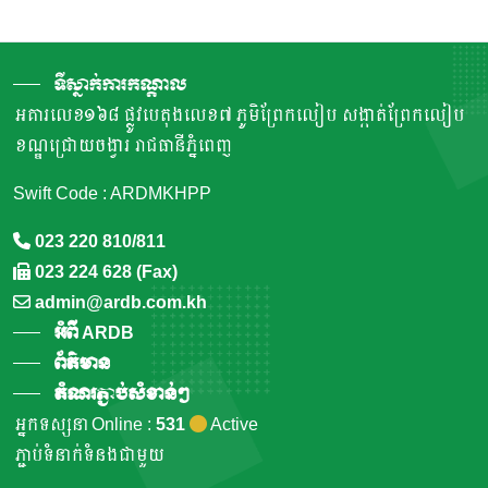
ទីស្នាក់ការកណ្តាល
អគារលេខ១៦៨ ផ្លូវបេតុងលេខ៧ ភូមិព្រែកលៀប សង្កាត់ព្រែកលៀប
ខណ្ឌជ្រោយចង្វារ រាជធានីភ្នំពេញ
Swift Code : ARDMKHPP
023 220 810/811
023 224 628 (Fax)
admin@ardb.com.kh
អំពី ARDB
ព័ត៌មាន
តំណរភ្ជាប់សំខាន់ៗ
អ្នកទស្សនា Online :
531
Active
ភ្ជាប់ទំនាក់ទំនងជាមួយ