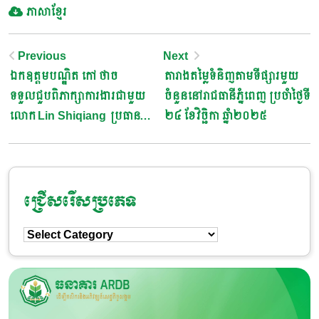
ភាសាខ្មែរ
Post
Previous
Next
ឯកឧត្តមបណ្ឌិត កៅ ថាច
តារាងតម្លៃទំនិញតាមទីផ្សារមួយ
Navigation
ទទួលជួបពិភាក្សាការងារជាមួយ
ចំនួននៅរាជធានីភ្នំពេញ ប្រចាំថ្ងៃទី
លោក Lin Shiqiang ប្រធាន
២៤ ខែវិច្ឆិកា ឆ្នាំ២០២៥
ធនាគារឧស្សាហកម្ម និង
ពាណិជ្ជកម្ម ចិន សាខាភ្នំពេញ
(Industrial and Commercial
Bank of China, Phnom
ជ្រើសរើសប្រភេទ
Penh Branch – ICBC
ជ្រើសរើស
Phnom Penh Branch)
ប្រភេទ