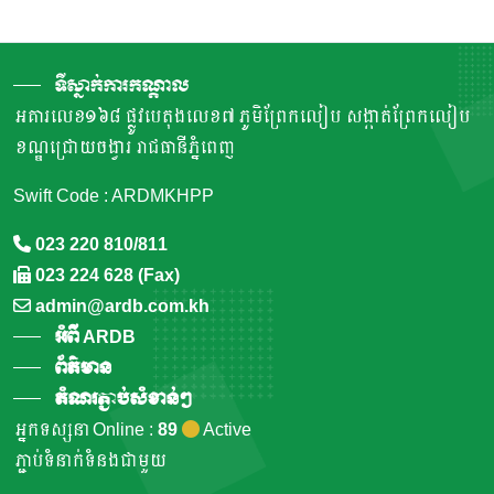
ទីស្នាក់ការកណ្តាល
អគារលេខ១៦៨ ផ្លូវបេតុងលេខ៧ ភូមិព្រែកលៀប សង្កាត់ព្រែកលៀប
ខណ្ឌជ្រោយចង្វារ រាជធានីភ្នំពេញ
Swift Code : ARDMKHPP
023 220 810/811
023 224 628 (Fax)
admin@ardb.com.kh
អំពី ARDB
ព័ត៌មាន
តំណរភ្ជាប់សំខាន់ៗ
អ្នកទស្សនា Online :
89
Active
ភ្ជាប់ទំនាក់ទំនងជាមួយ