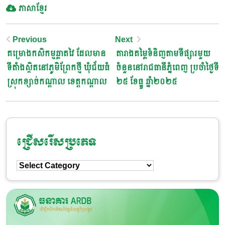
ភាសាខ្មែរ
Post
Previous
Next
គម្រោងកសិកម្មឆ្លាតវៃ ដែលមាន
តារាងតម្លៃទំនិញតាមទីផ្សារមួយ
Navigation
ទីតាំងស្ថិតនៅភូមិព្រែកថ្មី ឃុំជ័យធំ
ចំនួននៅរាជធានីភ្នំពេញ ប្រចាំថ្ងៃទី
ស្រុកខ្សាច់កណ្ដាល ខេត្តកណ្ដាល
២៥ ខែធ្នូ ឆ្នាំ២០២៥
ជ្រើសរើសប្រភេទ
ជ្រើសរើស
ប្រភេទ