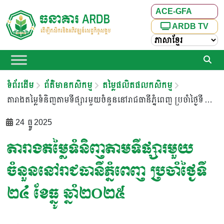
ACE-GFA
ARDB TV
ទំព័រដើម
ព័ត៌មានកសិកម្ម
តម្លៃផលិតផលកសិកម្ម
តារាងតម្លៃទំនិញតាមទីផ្សារមួយចំនួននៅរាជធានីភ្នំពេញ ប្រចាំថ្ងៃទី ២៤ ខែធ្នូ ឆ្នាំ២០២៥
24 ធ្នូ 2025
តារាងតម្លៃទំនិញតាមទីផ្សារមួយ
ចំនួននៅរាជធានីភ្នំពេញ ប្រចាំថ្ងៃទី
២៤ ខែធ្នូ ឆ្នាំ២០២៥