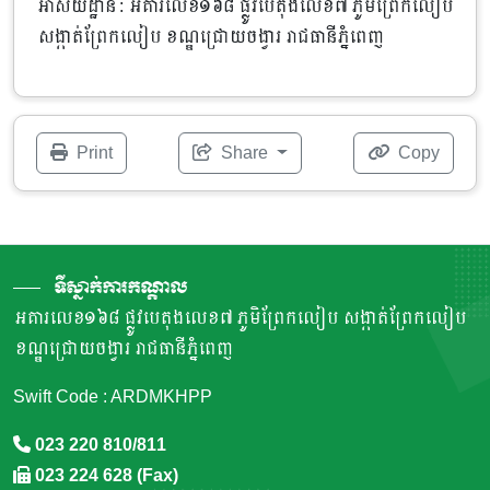
អាសយដ្ឋាន : អគារលេខ១៦៨ ផ្លូវបេតុងលេខ៧ ភូមិព្រែកលៀប
សង្កាត់ព្រែកលៀប ខណ្ឌជ្រោយចង្វារ រាជធានីភ្នំពេញ
Print
Share
Copy
ទីស្នាក់ការកណ្តាល
អគារលេខ១៦៨ ផ្លូវបេតុងលេខ៧ ភូមិព្រែកលៀប សង្កាត់ព្រែកលៀប
ខណ្ឌជ្រោយចង្វារ រាជធានីភ្នំពេញ
Swift Code : ARDMKHPP
023 220 810/811
023 224 628 (Fax)