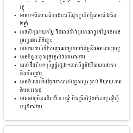
វត្ថុ
មានបទពិសោធន៍ការងារលើផ្នែកប្រតិបត្តិតាមយ៉ាងតិច
២ឆ្នាំ
អាចសិក្សាវាយតម្លៃ និងអាចប៉ាន់ប្រមាណនូវតម្លៃអចលន
ទ្រព្យនៅលើទីផ្សារ
មានការយល់ដឹងសញ្ញាណច្បាប់ពាក់ព័ន្ធនឹងអចលនទ្រព្យ
មានទំនួលខុសត្រូវខ្ពស់ចំពោះការងារ
យល់ដឹងពីបទប្បញ្ញត្តិផ្សេងៗពាក់ព័ន្ធនឹងវិស័យធនាគារ
និងហិរញ្ញវត្ថុ
មានចំណេះដឹងផ្នែកភាសាអង់គ្លេសល្អ (ស្តាប់ និយាយ អាន
និងសរសេរ)
មានអាយុមិនលើសពី ៣០ឆ្នាំ គិតត្រឹមថ្ងៃដាក់ពាក្យស្នើសុំ
បម្រើការងារ