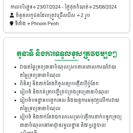
កាលបរិច្ឆេទ៖ 23/07/2024
- ថ្ងៃផុតកំណត់៖ 25/08/2024
ចំនួនបេក្ខជនដែលត្រូវជ្រើសរើស ៖ 2 រូប
ទីតាំង ៖
Phnom Penh
តួនាទី និងការទទួលខុសត្រូវចម្បងៗ
វាយតម្លៃទ្រព្យធានាបំណុលស្របតាមគោលការណ៍វាយ
តម្លៃទ្រព្យធានាបំណុល
ពិនិត្យ និងតាក់តែងកិច្ចសន្យាបង្កើតហ៊ីប៉ូតែក
រៀបចំ និងកត់ត្រាបញ្ជីគ្រប់គ្រងទ្រព្យធានាបំណុល
រៀបចំបទដ្ឋានបច្ចេកទេស និងយន្តការអនុវត្តលើការវាយ
តម្លៃទ្រព្យធានាបំណុល
រៀបចំ និងតាក់តែងឯកសារសម្រាប់ធ្វើការដាក់បន្ទុកទ្រព្យ
ធានាបំណុលនៅអាជ្ញាធរមូលដ្ឋាន និង/ឬរដ្ឋបាល