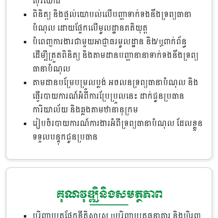
សុរិយោដី
ពិនិត្យ និងផ្តល់យោបល់លើបញ្ហាទាក់ទងនឹងទ្រព្យធានា
បំណុល ដោយផ្អែកលើមូលដ្ឋានគតិយុត្ត
បំពេញការងារជាមួយអាជ្ញាធរមូលដ្ឋាន និង/ឬពាក់ព័ន្ធ
ដើម្បីត្រួតពិនិត្យ និងតាមដានបញ្ហានានាទាក់ទងនឹងទ្រព្យ
ធានាបំណុល
តាមដានបម្រែបម្រួលប្លង់ អចលនទ្រព្យធានាបំណុល និង
ធ្វើរបាយការណ៍អំពីការប្រែប្រួលនេះ ដាក់ជូនប្រធាន
ការិយាល័យ និងឆ្លងតាមឋានានុក្រម
រៀបចំរបាយការណ៍ការងារអំពីទ្រព្យធានាបំណុល ដែលខ្លួន
ទទួលបន្ទុកជូនប្រធាន
គុណវុឌ្ឍិនិងសមត្ថភាព
បរិញ្ញាបត្រផ្នែកនីតិសាស្រ្ត ឬបរិញ្ញាបត្រធនាគារ និងហិរញ្ញ