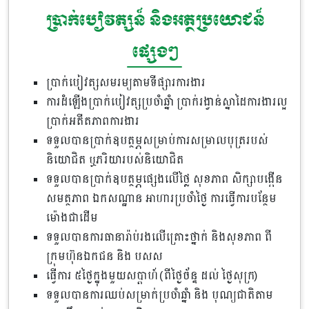
ប្រាក់បៀវត្សន៍ និងអត្ថប្រយោជន៍
ផ្សេងៗ
ប្រាក់បៀវត្សសមរម្យតាមទីផ្សារការងារ
ការដំឡើងប្រាក់បៀវត្សប្រចាំឆ្នាំ ប្រាក់រង្វាន់ស្នាដៃការងារល្អ
ប្រាក់អតីតភាពការងារ
ទទួលបានប្រាក់ឧបត្ថម្ភសម្រាប់ការសម្រាលបុត្ររបស់
និយោជិត ឬភរិយារបស់និយោជិត
ទទួលបានប្រាក់ឧបត្ថម្ភផ្សេងលើថ្លៃ សុខភាព សិក្សាបង្កើន
សមត្ថភាព ឯកសណ្ឋាន អាហារប្រចាំថ្ងៃ ការធ្វើការបន្ថែម
ម៉ោងជាដើម
ទទួលបានការធានារ៉ាប់រងលើគ្រោះថ្នាក់ និងសុខភាព ពី
ក្រុមហ៊ុនឯកជន និង បសស
ធ្វើការ ៥ថ្ងៃក្នុងមួយសប្ដាហ៍ (ពីថ្ងៃច័ន្ទ ដល់ ថ្ងៃសុក្រ)
ទទួលបានការឈប់សម្រាក់ប្រចាំឆ្នាំ និង បុណ្យជាតិតាម