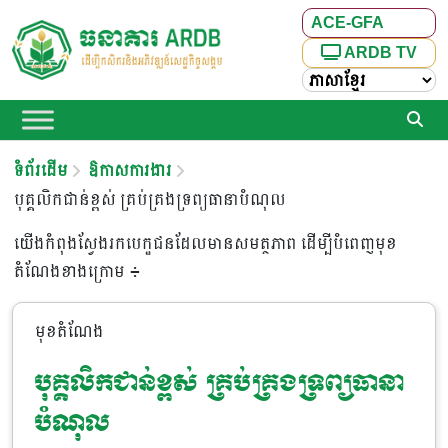
ACE-GFA
ARDB TV
ទំព័រដើម
ឱកាសការងារ​
បុគ្គលិកជាន់ខ្ពស់ គ្រប់គ្រងទ្រព្យធានាបំណុល
យើងកំពុងស្វែងរកបេក្ខជនដែលមានសមត្ថភាព ដើម្បីបំពេញមុខ
តំណែងខាងក្រោម ៖
មុខតំណែង
បុគ្គលិកជាន់ខ្ពស់ គ្រប់គ្រងទ្រព្យធានា
បំណុល