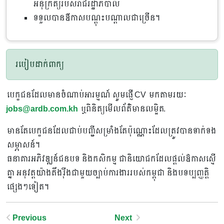
អនុក្រឹត្យរបស់រាជរដ្ឋាភិបាល
ទទួលបានឳកាសបណ្តុះបណ្តាលជាច្រើន។
របៀបដាក់ពាក្យ
បេក្ខជនដែលមានចំណាប់អារម្មណ៍ សូមផ្ញើ CV មកតាមរយៈ
jobs@ardb.com.kh
ឬពិនិត្យមើលព័ត៌មានលម្អិត.
មានតែបេក្ខជនដែលជាប់បញ្ជីសម្រាំងតែប៉ុណ្ណោះដែលត្រូវបានទាក់ទង
សម្ភាសន៍។
ធនាគារអភិវឌ្ឍន៍ជនបទ និងកសិកម្ម ជានិយោជកដែលផ្តល់ឱកាសស្មើ
គ្នា អនុវត្តយ៉ាងតឹងរ៉ឹងជាមួយច្បាប់ការងាររបស់កម្ពុជា និងបទប្បញ្ញត្តិ
ផ្សេងៗទៀត។
Post
Previous
Next