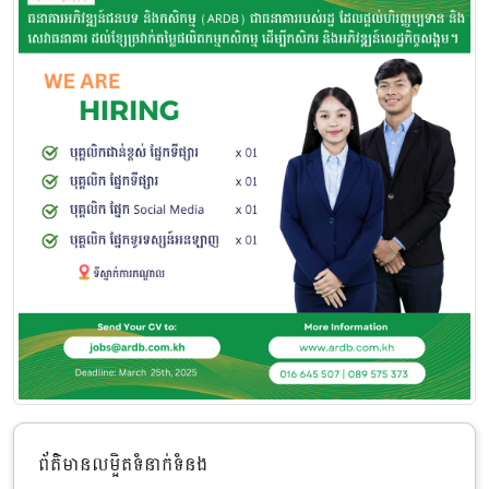
ព័ត៌មានលម្អិតទំនាក់ទំនង