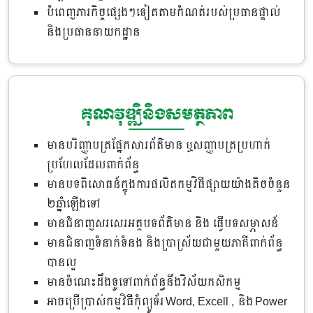
បំពេញភារកិច្ចផ្សេងៗទៀតតាមកំណត់របស់ប្រធានផ្ទាល់
និងប្រធាននាយកដ្ឋាន
គុណវុឌ្ឍិនិងសមត្ថភាព
មានបរិញ្ញាបត្រផ្នែកសារព័ត៌មាន ឬសញ្ញាបត្រប្រហាក់
ប្រហែលដែលពាក់ព័ន្ធ
មានបទពិសោធន៍ក្នុងការផលិតកម្មវិធីផ្សាយយ៉ាងតិចចំនួន
២ឆ្នាំឡើងទៅ
មានជំនាញសរសេរអត្ថបទព័ត៌មាន និង ធ្វើបទសម្ភាសន៍
មានជំនាញទំនាក់ទំនង និងប្រាស្រ័យជាមួយភាគីពាក់ព័ន្ធ
បានល្អ
មានចំណេះដឹងទូទៅពាក់ព័ន្ធនឹងវិស័យកសិកម្ម
អាចប្រើប្រាស់កម្មវិធីកុំព្យូទ័រ Word, Excell , និង Power