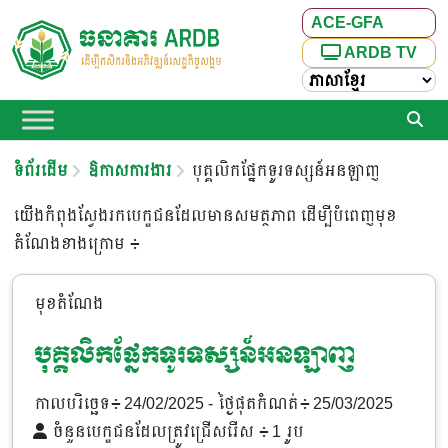
ACE-GFA
ARDB TV
ទំព័រដើម
ឱកាសការងារ​
បុគ្គលិកផ្នែកទូរទស្សន៍អនឡាញ
យើងកំពុងស្វែងរកបេក្ខជនដែលមានសមត្ថភាព ដើម្បីបំពេញមុខ
តំណែងខាងក្រោម ៖
មុខតំណែង
បុគ្គលិកផ្នែកទូរទស្សន៍អនឡាញ
កាលបរិច្ឆេទ៖ 24/02/2025
- ថ្ងៃផុតកំណត់៖ 25/03/2025
ចំនួនបេក្ខជនដែលត្រូវជ្រើសរើស ៖ 1 រូប