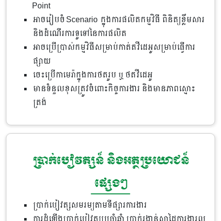
Point
អាចរៀបចំ Scenario ក្នុងការផលិតកម្មវិធី ពិនិត្យខ្លឹមសារ
និងដំណើរការទូទៅនៃការផលិត
អាចប្រើប្រាស់កម្មវិធីសម្រាប់កាត់តវីដេអូសម្រាប់ធ្វើការ
ផ្សាយ
ចេះប្រើកាមេរ៉ាក្នុងការថតរូប ឬ ថតវីដេអូ
មានទំនួលខុសត្រូវចំពោះកិច្ចការងារ និងមានភាពស្មោះ
ត្រង់
ប្រាក់បៀវត្សន៍ និងអត្ថប្រយោជន៍
ផ្សេងៗ
ប្រាក់បៀវត្សសមរម្យតាមទីផ្សារការងារ
ការដំឡើងប្រាក់បៀវត្សប្រចាំឆ្នាំ ប្រាក់រង្វាន់ស្នាដៃការងារល្អ