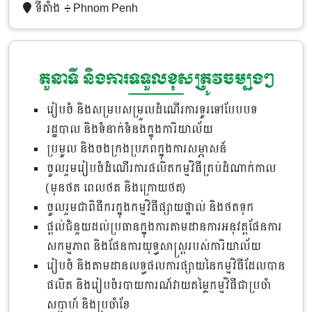
ទីតាំង ៖
Phnom Penh
តួនាទី និងការទទួលខុសត្រូវចម្បងៗ
រៀបចំ និងសម្របសម្រួលដំណើរការទូរទៅបែបបទ
រដ្ឋបាល និងទំនាក់ទំនងក្នុងការិយាល័យ
ប្រមូល និងចងក្រងប្រភពក្នុងការសម្ភាសន៍
ចូលរួមរៀបចំដំណើរការផលិតកម្មវិធីគ្រប់ដំណាក់កាល
(មុនថត ពេលថត និងក្រោយថត)
ចូលរួមជាពិធីករក្នុងកម្មវិធីផ្សាយផ្ទាល់ និងថតទុក
ផ្ដល់ជំនួយដល់ប្រធានក្នុងការតាមដានការអនុវត្តផែនការ
សកម្មភាព និងផែនការយុទ្ធសាស្រ្តរបស់ការិយាល័យ
រៀបចំ និងតាមដានលទ្ធផលការផ្សាយនៃកម្មវិធីដែលបាន
ផលិត និងរៀបចំរបាយការណ៍វាយតម្លៃកម្មវិធីជាប្រចាំ
សប្តាហ៍ និងប្រចាំខែ