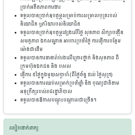
ប្រាក់អតីតភាពការងារ
ទទួលបានប្រាក់ឧបត្ថម្ភសម្រាប់ការសម្រាលបុត្ររបស់
និយោជិត ឬភរិយារបស់និយោជិត
ទទួលបានប្រាក់ឧបត្ថម្ភផ្សេងលើថ្លៃ សុខភាព សិក្សាបង្កើន
សមត្ថភាព ឯកសណ្ឋាន អាហារប្រចាំថ្ងៃ ការធ្វើការបន្ថែម
ម៉ោងជាដើម
ទទួលបានការធានារ៉ាប់រងលើគ្រោះថ្នាក់ និងសុខភាព ពី
ក្រុមហ៊ុនឯកជន និង បសស
ធ្វើការ ៥ថ្ងៃក្នុងមួយសប្ដាហ៍ (ពីថ្ងៃច័ន្ទ ដល់ ថ្ងៃសុក្រ)
ទទួលបានការឈប់សម្រាក់ប្រចាំឆ្នាំ និង បុណ្យជាតិតាម
អនុក្រឹត្យរបស់រាជរដ្ឋាភិបាល
ទទួលបានឳកាសបណ្តុះបណ្តាលជាច្រើន។
របៀបដាក់ពាក្យ