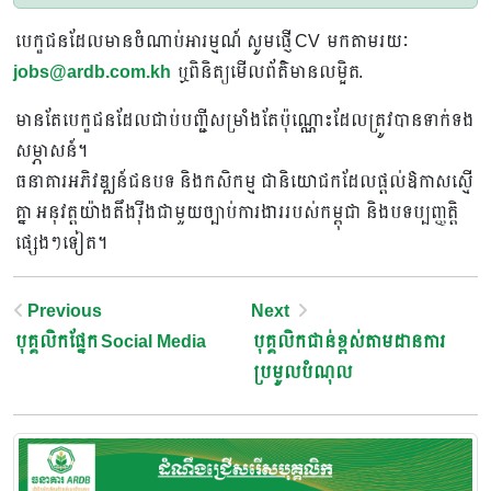
បេក្ខជនដែលមានចំណាប់អារម្មណ៍ សូមផ្ញើ CV មកតាមរយៈ
jobs@ardb.com.kh
ឬពិនិត្យមើលព័ត៌មានលម្អិត.
មានតែបេក្ខជនដែលជាប់បញ្ជីសម្រាំងតែប៉ុណ្ណោះដែលត្រូវបានទាក់ទង
សម្ភាសន៍។
ធនាគារអភិវឌ្ឍន៍ជនបទ និងកសិកម្ម ជានិយោជកដែលផ្តល់ឱកាសស្មើ
គ្នា អនុវត្តយ៉ាងតឹងរ៉ឹងជាមួយច្បាប់ការងាររបស់កម្ពុជា និងបទប្បញ្ញត្តិ
ផ្សេងៗទៀត។
Post
Previous
Next
បុគ្គលិកផ្នែក Social Media
បុគ្គលិកជាន់ខ្ពស់តាមដានការ
Navigation
ប្រមូលបំណុល