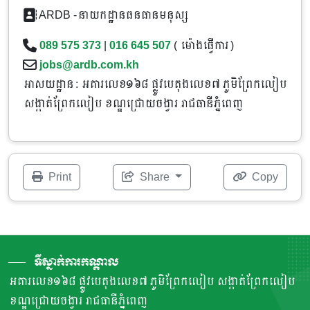
ARDB -នាយកដ្ឋានធនធានមនុស្ស
089 575 373
|
016 645 507
( ម៉ោងធ្វើការ )
jobs@ardb.com.kh
អាសយដ្ឋាន : អគារលេខ១៦៨ ផ្លូវបេតុងលេខ៧ ភូមិព្រែកលៀប
សង្កាត់ព្រែកលៀប ខណ្ឌជ្រោយចង្វារ រាជធានីភ្នំពេញ
Print
Share
Copy
ទីស្នាក់ការកណ្តាល
អគារលេខ១៦៨ ផ្លូវបេតុងលេខ៧ ភូមិព្រែកលៀប សង្កាត់ព្រែកលៀប
ខណ្ឌជ្រោយចង្វារ រាជធានីភ្នំពេញ