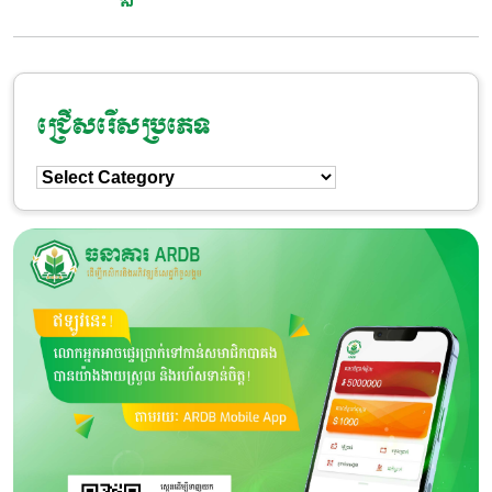
ជ្រើសរើសប្រភេទ
ជ្រើសរើស
ប្រភេទ