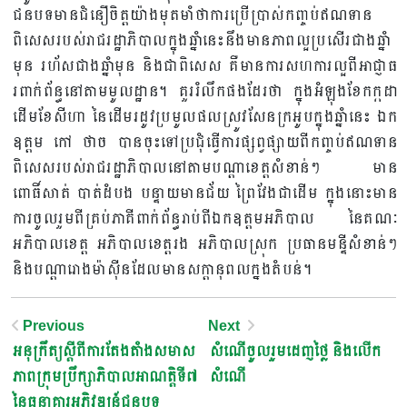
ជនបទមានជំនឿចិត្តយ៉ាងមុតមាំថាការប្រើប្រាស់កញ្ចប់ឥណទាន
ពិសេសរបស់រាជរដ្ឋាភិបាលក្នុងឆ្នាំនេះនឹងមានភាពល្អប្រសើរជាងឆ្នាំ
មុន រហ័សជាងឆ្នាំមុន និងជាពិសេស គឺមានការសហការល្អពីអាជ្ញាធ
រពាក់ព័ន្ធនៅតាមមូលដ្ឋាន។ គួររំលឹកផងដែរថា ក្នុងអំឡុងខែកក្កដា
ដើមខែសីហា នៃដើមរដូវប្រមូលផលស្រូវសែនក្រអូបក្នុងឆ្នាំនេះ ឯក
ឧត្តម កៅ ថាច បានចុះទៅប្រជុំធ្វើការផ្សព្វផ្សាយពីកញ្ចប់ឥណទាន
ពិសេសរបស់រាជរដ្ឋាភិបាលនៅតាមបណ្តាខេត្តសំខាន់ៗ មាន
ពោធិ៍សាត់ បាត់ដំបង បន្ទាយមានជ័យ ព្រៃវែងជាដើម ក្នុងនោះមាន
ការចូលរួមពីគ្រប់ភាគីពាក់ព័ន្ធរាប់ពីឯកឧត្តមអភិបាល នៃគណៈ
អភិបាលខេត្ត អភិបាលខេត្តរង អភិបាលស្រុក ប្រធានមន្ទីសំខាន់ៗ
និងបណ្តារោងម៉ាស៊ីនដែលមានសក្តានុពលក្នងតំបន់។
Post
Previous
Next
អនុក្រឹត្យស្តី​ពីការ​តែងតាំង​សមាស
សំណើចូលរួមដេញថ្លៃ និងលើក
Navigation
ភាព​ក្រុមប្រឹក្សាភិបាលអាណត្តិទី៧
សំណើ
នៃធនាគារអភិវឌ្ឍន៍ជនបទ