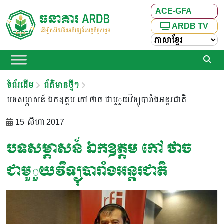
ACE-GFA
ARDB TV
ទំព័រដើម
ព័ត៌មានថ្មីៗ
បទសម្ភាសន៍ ឯកឧត្តម កៅ ថាច ជាមួួយវិទ្យុបារាំងអន្តរជាតិ
15 សីហា 2017
បទសម្ភាសន៍ ឯកឧត្តម កៅ ថាច
ជាមួួយវិទ្យុបារាំងអន្តរជាតិ