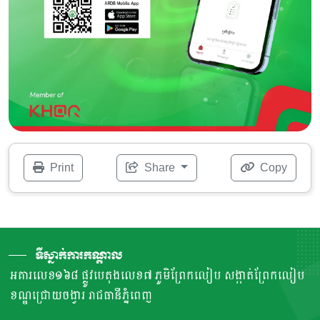
Print
Share
Copy
ទីស្នាក់ការកណ្តាល
អគារលេខ១៦៨ ផ្លូវបេតុងលេខ៧ ភូមិព្រែកលៀប សង្កាត់ព្រែកលៀប
ខណ្ឌជ្រោយចង្វារ រាជធានីភ្នំពេញ