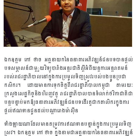
ឯកឧត្តម កៅ ថាច អគ្គនាយកនៃធនាគារអភិវឌ្ឍន៍ជនបទបានផ្តល់
បទសម្ភាសន៍ជាមួួយវិទ្យុបារាំងអន្តរជាតិស្តីអំពីយន្តការអន្តរាគមន៍
របស់រាជរដ្ឋាភិបាលនៅក្នុងការប្រមូលទិញស្រូវរបស់បងប្អូនប្រជា
កសិករ។ ដោយមានការទុកចិត្តពីរាជរដ្ឋាភិបាលកម្ពុជា តាមរយៈ
ក្រសួងសេដ្ឋកិច្ចនិងហិរញ្ញវត្ថុ រាជរដ្ឋាភិបាលបានទំលាក់ថវិកាជាតិជា
បន្តបន្ទាប់មកឱ្យធនាគារអភិវឌ្ឍន៍ជនបទដើរតួជាកតាលិករក្នុងការ
ផ្តល់ឥណទានជូនដល់បណ្តារោងម៉ាស៊ីន
ទាំងឡាយណាដែលមានតម្រូវការឥណទានបន្ទាន់ក្នុងការប្រមូលទិញ
ស្រូវ។ ឯកឧត្តម កៅ ថាច ក្នុងនាមជាអគ្គនាយកនៃធនាគារអភិវឌ្ឍន៍