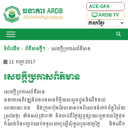
ACE-GFA
ARDB TV
ទំព័រដើម
ព័ត៌មានថ្មីៗ
សេចក្តីប្រកាសព័ត៌មាន
11 កញ្ញា 2017
សេចក្តីប្រកាសព័ត៌មាន
សេចក្តីប្រកាសព័ត៌មាន
ធនាគារអភិវឌ្ឍន៍ជនបទមានកិត្តិយសសូមជូនដំណឹងដល់
សាធារណៈជន និងក្រុមហ៊ុនដែលមានបទពិសោធន៍ពាក់ព័ន្ធវិស័យ
ស្រូវអង្ករ ទាំងអស់ជ្រាបថា គិតចាប់ពីថ្ងៃផ្សព្វផ្សាយរហូតដល់ថ្ងៃផុត
កំណត់បិទបញ្ចប់ឈប់ទទួលពាក្យស្នើសុំចូលរួមដេញថ្លៃ និងលើក