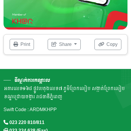
Print
Share
Copy
ទីស្នាក់ការកណ្តាល
អគារលេខ១៦៨ ផ្លូវបេតុងលេខ៧ ភូមិព្រែកលៀប សង្កាត់ព្រែកលៀប
ខណ្ឌជ្រោយចង្វារ រាជធានីភ្នំពេញ
Swift Code : ARDMKHPP
023 220 810/811
023 224 628 (Fax)