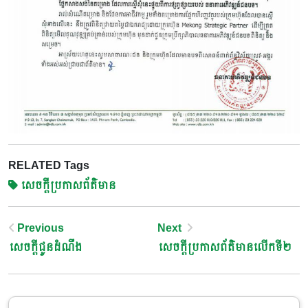
RELATED Tags
សេចក្តីប្រកាសព័ត៌មាន
Post
Previous
Next
សេចក្តី​ជូនដំណឺង
សេចក្តីប្រកាសព័ត៌មានលើកទី២
Navigation