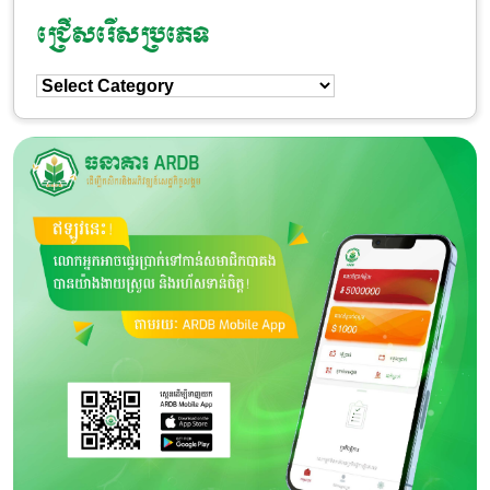
ជ្រើសរើសប្រភេទ
ជ្រើសរើស
ប្រភេទ