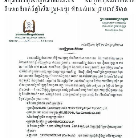
អាស្រ័យហេតុនេះសូមសាធារណៈជន និងក្រុមហ៊ុនដែលមានបទ
ពិសោធន៍ពាក់ព័ន្ធវិស័យស្រូវ-អង្ករ ទាំងអស់អស់ជ្រាបជាព័ត៌មាន