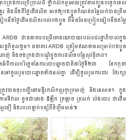
 គ្រប់គ្រងការប្រើប្រាស់ជី ថ្នាំកសិកម្មអោយត្រូវតាមក្បូនបច្ចេកទេស
ូរ និងដឹងពីថ្លៃដើផលិត ឣាចឲ្យបងប្អូនកំណត់តម្លៃលក់បានត្រឹម
ធៀបនឹងថ្លៃដើមផលិតរបស់បងប្អូន គឺមិនមែនប្រៀបធៀបនឹងតម្លៃ
ា ARDB ជាធនាគារបម្រើគោនយោបាយរបស់រាជរដ្ឋាភិបាលក្នុង
ន៍សេដ្ឋកិច្ចសង្គម។ ធនាគារ ARDB ត្រៀមឥណទានសម្រាប់បងប្អូន
់ និងចងក្រងជាបណ្តុំក្នុងការផលិតបន្លែសុវត្ថិភាព។
ពីកាលបរិច្ឆេទនៃការបោះឆ្នោតជាតិនាថ្ងៃទី២៣ ខែកក្កដា
ៅចូលរួមបោះឆ្នោតទាំងអស់គ្នា ដើម្បីចូលរួមការពារ ថែរក្សា
វបានចុះបញ្ជីនៅមន្ទីរកសិកម្មរុក្ខាប្រមាញ់ និងនេសាទ។ ក្នុង
្លែតាមទីវាល ដូចជានោង ឳឡឹក ត្រឡាច ត្រសក់ ប៉េងបោះ ជាដើម
្ពៃតឿ និងរបរបន្ទាប់បន្សំគឺចិញ្ចឹមមាន់៕