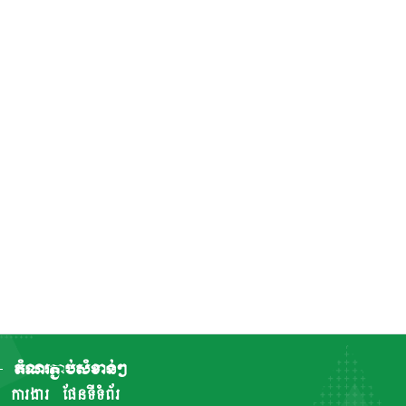
តំណរភ្ជាប់សំខាន់ៗ
ការងារ
ផែនទីទំព័រ