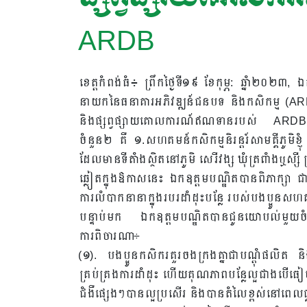
ARDB
ខេត្តកំពង់ធំ៖ ព្រឹកថ្ងៃទី១៩ ខែកុម្ភ: ឆ្នាំ២០២៣,
នាយកនៃធនាគារអភិវឌ្ឍន៍ជនបទ និងកសិកម្ម (A
និងផ្សព្វផ្សាយគោលការណ៍ឥណទានរបស់ ARDB 
ចំនួន២ គឺ ១.សហគមន៍កសិកម្មនិរន្តរ៍សាមគ្គីភូមិខ
ដែលមានទីតាំងស្ថិតនៅភូមិ សេរីវង្ស ឃុំត្រពាំងឬស្សី ស
ឆ្លៀតក្នុងឱកាសនេះ ឯកឧត្តមបណ្ឌិតបានពិភាក្សា ជា
ការលំបាកនានាក្នុងរបរដាំដុះបន្លែ របស់បងប្អូនសហ
បន្ទាប់មក ឯកឧត្តមបណ្ឌិតបានជូនយោបល់មួយចំនួន
ការពិចារណា÷
(១). បងប្អូនកសិករគួរចងក្រងគ្នាជាបណ្តុំផលិត ន
គ្រប់គ្រងការដាំដុះ ហើយគុណភាពបន្លែល្អជាងបើធៀ
ជំងឺផ្សេងៗបានល្អប្រសើរ និងបានតំលៃខ្ពស់នៅពេលផ្គត