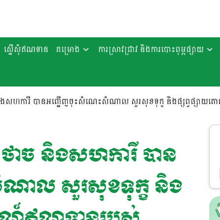
ស្នើសុំឥណទាន
គម្រោង
ការស្រាវជ្រាវ និងការបោះពុម្ពផ្សាយ
និងសហការី បានអញ្ជើញចុះសំណេះសំណាល សួរសុខទុក្ខ និងផ្សព្វផ្ស
 ថាច និងសហការី បាន
ណាល សួរសុខទុក្ខ និង
ារណ៍ឥណទានរបស់