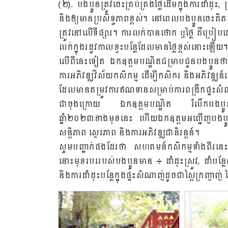
(២). បងប្អូនត្រូវចេះគ្រប់គ្រងថ្លៃដើមក្នុងការដាំដុះ,
និងឲ្យមានប្រសិទ្ធភាពខ្ពស់។ នៅពេលបងប្អូនចេះគិតគ
ត្រូវនៅលើទីផ្សារ។ ការលក់បានថោក ឬថ្លៃ គឺប្រៀប
លក់ក្នុងរដូវកាលខ្វះបន្លែដែលមានថ្លៃខ្ពស់នោះឡើយ។
លើពីនេះទៀត ឯកឧត្តមបណ្ឌិតជម្រាបជូនបងប្អូនថ
ការឣភិវឌ្ឍវិស័យកសិកម្ម ដើម្បីកសិករ និងឣភិវឌ្ឍ
ដែលមានតម្រូវការឥណទានសម្រាប់ការពង្រីកផ្ទះសំណាញ
ជាចុងក្រោយ ឯកឧត្តមបណ្ឌិត រំលឹកបងប្អូនឣំ
ឆ្នាំ២០២៣ខាងមុខនេះ ហើយឯកឧត្តមអញ្ជើញបងប្អូនទ
សន្តិភាព ស្ថេរភាព និងការអភិវឌ្ឍជានិរន្តន៍។
សូមបញ្ជាក់ផងដែរថា សហគមន៍កសិកម្មទាំងពីរនេះត្រូ
នោះមុខរបររបស់បងប្អូនមាន ៖ ដាំដុះស្រូវ, ដាំបន
និងការដាំដុះបន្លែក្នុងផ្ទះសំណាញ់ដូចជាស្ពៃក្រញាញ់ ស