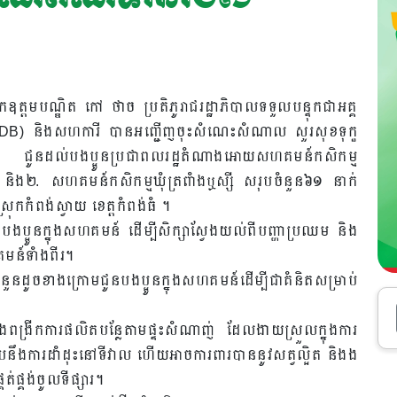
 ឯកឧត្តមបណ្ឌិត កៅ ថាច ប្រតិភូរាជរដ្ឋាភិបាលទទួលបន្ទុកជាអគ្គ
RDB) និងសហការី បានអញ្ជើញចុះសំណេះសំណាល សួរសុខទុក្ខ
ជូនដល់បងប្អូនប្រជាពលរដ្ឋតំណាងអោយសហគមន៍កសិកម្ម
្ញុំ និង២. សហគមន៍កសិកម្មឃុំត្រពាំងឬស្សី សរុបចំនួន៦១ នាក់
្រុកកំពង់ស្វាយ ខេត្តកំពង់ធំ ។
បងប្អូនក្នុងសហគមន៍ ដើម្បីសិក្សាស្វែងយល់ពីបញ្ហាប្រឈម និង
គមន៍ទាំងពីរ។
ដូចខាងក្រោមជូនបងប្អូនក្នុងសហគមន៍ដើម្បីជាគំនិតសម្រាប់
ិងពង្រីកការផលិតបន្លែតាមផ្ទះសំណាញ់ ដែលងាយស្រួលក្នុងការ
បនឹងការដាំដុះនៅទីវាល ហើយអាចការពារបាននូវសត្វល្អិត និងង
់ផ្គង់ចូលទីផ្សារ។