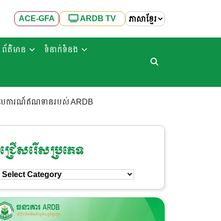
ACE-GFA
ARDB TV
ព័ត៌មាន
ទំនាក់ទំនង
ាយគោលការណ៍ឥណទានរបស់ ARDB
ជ្រើសរើសប្រភេទ
ជ្រើសរើស
ប្រភេទ