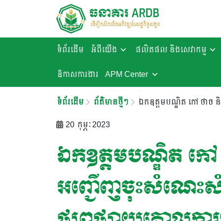
ទំព័រដើម
អំពីយើង
ផលិតផល និងសេវាកម្ម
ឱកាសការងារ​
APM Center
ទំព័រដើម
ព័ត៌មានថ្មីៗ
ឯកឧត្តមបណ្ឌិត កៅ ថាច 
20 កុម្ភៈ 2023
ឯកឧត្តមបណ្ឌិត កៅ
អញ្ជើញចុះសំណេះសំ
ផ្សព្វផ្សាយគោលក