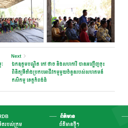
Next
ភៈ
ឯកឧត្តមបណ្ឌិត កៅ ថាច និងសហការី បានអញ្ជើញចុះ
ពិនិត្យទីតាំងប្រកបអាជីវកម្មមួយចំនួនរបស់សហគមន៍
កសិកម្ម ខេត្តកំពង់ធំ
ARDB
ព័ត៌មាន
ិតរបស់ក្រុម
ព័ត៌មានថ្មីៗ