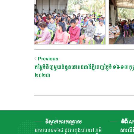
Post
Previous
តម្លៃទំនិញមួយចំនួននៅរាជធានីភ្នំពេញថ្ងៃទី ១៦-១៧ កុម្
Navigation
២០២៣
ទីស្នាក់ការកណ្តាល
អំពី 
អគារលេខ១៦៨ ផ្លូវបេតុងលេខ៧ ភូមិ
សារលិខ