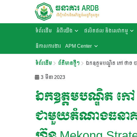
ទំព័រដើម
អំពីយើង
ផលិតផល និងសេវាកម្ម
ឱកាសការងារ​
APM Center
ទំព័រដើម
ព័ត៌មានថ្មីៗ
ឯកឧត្តមបណ្ឌិត កៅ ថាច 
3 មីនា 2023
ឯកឧត្តមបណ្ឌិត កៅ
ជាមួយតំណាងធនាគា
ហ៊ុន Mekong Strat