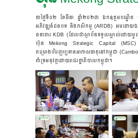
នាថ្ងៃទី០២ ខែមីនា ឆ្នាំ២០២៣ ឯកឧត្តមបណ្ឌិត ក
អភិវឌ្ឍន៍ជនបទ និងកសិកម្ម (ARDB) អមដោយឯ
ធនាគារ KDB (ដែលជាស្ថាប័នទទួលស្គាល់ដោយមូលន
ហ៊ុន Mekong Strategic Capital (MSC) ដើម្បីព
គម្រោងហិរញ្ញប្បទានអាកាសធាតុនៅកម្ពុជា (Cam
គាំទ្រអនុវត្តដោយរាជរដ្ឋាភិបាលកម្ពុជា។