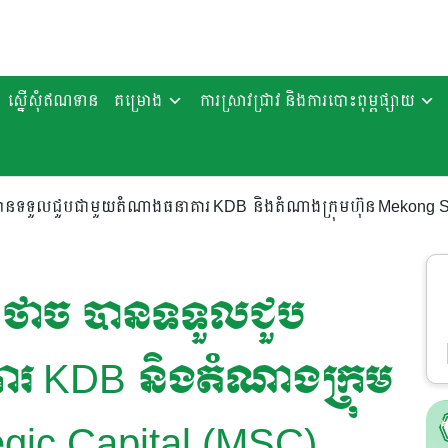
ស្នើសុំឥណទាន
គម្រោង
ការស្រាវជ្រាវ និងការបោះពុម្ពផ្សាយ
បានទទួលជួបជាមួយតំណាងធនាគារ KDB និងតំណាងក្រុមហ៊ុន Mekong St
 ថាច បានទទួលជួប
រ KDB និងតំណាងក្រុម
egic Capital (MSC)