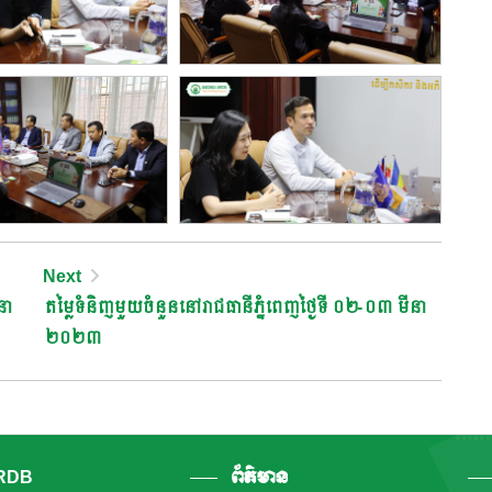
Next
នា
តម្លៃទំនិញមួយចំនួននៅរាជធានីភ្នំពេញថ្ងៃទី ០២-០៣ មីនា
២០២៣
ARDB
ព័ត៌មាន