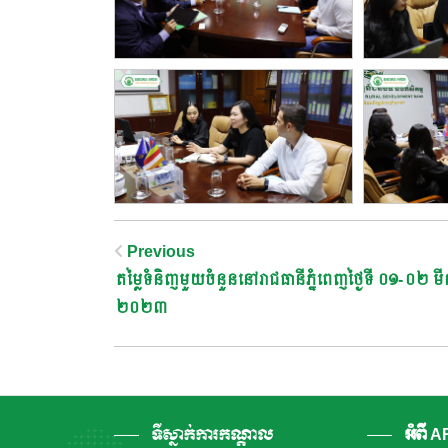
Post
Previous
តម្លៃទំនិញមួយចំនួននៅរាជធានីភ្នំពេញថ្ងៃទី ០១-០២ មី
Navigation
២០២៣
ទីស្នាក់ការកណ្តាល
អំពី 