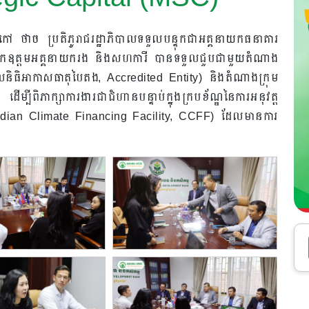
ៅ ថាច ប្រតិភូរាជរដ្ឋាភិបាលទទួលបន្ទុកជាអគ្គនាយកធនាគារ
កឧត្តមអគ្គនាយករង និងសហការី បានទទួលជួបជាមួយតំណាង
ិធិអាកាសធាតុបៃតង, Accredited Entity) និងតំណាងក្រុម
ិភាក្សាការងារជាជំហានបន្ទាប់ក្នុងក្របខ័ណ្ឌនៃការអនុវត្ត
bodian Climate Financing Facility, CCFF) ដែលមានការ