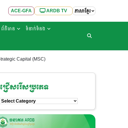
ACE-GFA
ARDB TV
ព័ត៌មាន
ទំនាក់ទំនង
rategic Capital (MSC)
ជ្រើសរើសប្រភេទ
ជ្រើសរើស
ប្រភេទ