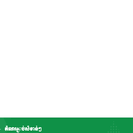
តំណរភ្ជាប់សំខាន់ៗ