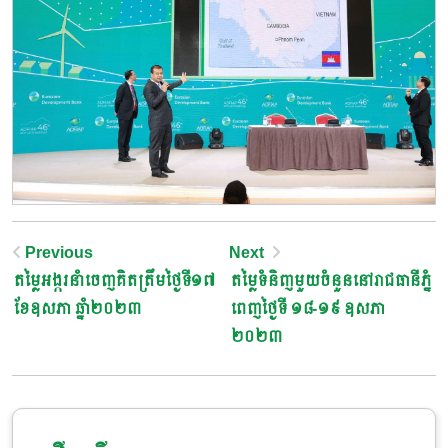
Post
Previous
Next
តម្លៃអង្ករនាំចេញគិតត្រឹមថ្ងៃទី១៧
តម្លៃទំនិញមួយចំនួននៅរាជធានីភ្នំ
Navigation
ខែឧសភា ឆ្នាំ២០២៣
ពេញថ្ងៃទី ១៨-១៩ ឧសភា
២០២៣