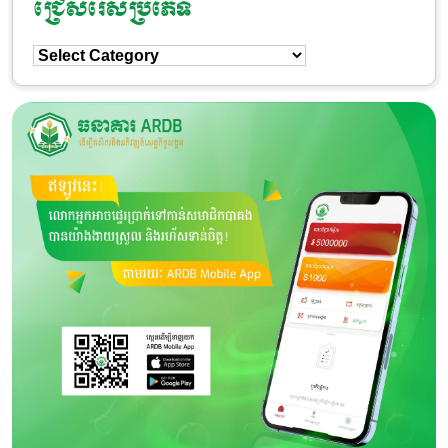
ជ្រើសរើសប្រភេទ
ជ្រើសរើស
ប្រភេទ