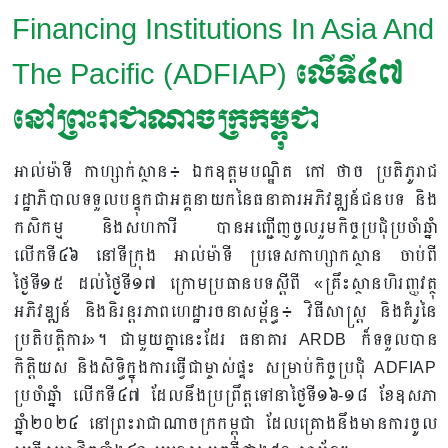
Financing Institutions In Asia And
The Pacific (ADFIAP) លើទី៤៧
នៅព្រះរាជាណាចក្រកម្ពុជា
អាល់ម៉ាទី កាហ្សាក់ស្ថាន៖ ឯកឧត្តមបណ្ឌិត កៅ ថាច ប្រតិភូរាជ
រដ្ឋាភិបាលទទួលបន្ទុកជាអគ្គនាយកនៃធនាគារអភិវឌ្ឍន៍ជនបទ និង
កសិកម្ម និងសហការី បានអញ្ជើញចូលរួមកិច្ចប្រជុំប្រចាំឆ្នាំ
លើកទី៤៦ នៅទីក្រុង អាល់ម៉ាទី ប្រទេសកាហ្សាកស្ថាន ចាប់ពី
ថ្ងៃទី១៥ ដល់ថ្ងៃទី១៧ ក្រោមប្រធានបទស្តីពី «គ្រឹះ​ស្ថាន​ហិរញ្ញវត្ថុ​
អភិវឌ្ឍន៍​ និង​និរន្តរភាព​ហេដ្ឋារចនាសម្ព័ន្ធ​៖​ វិធីសាស្ត្រ​ និង​គំរូនៃ​
ប្រតិបត្តិការ​»។ ជាមួយគ្នានេះដែរ ធនាគារ ARDB ក៏ទទួលបាន
កិត្តិយស និងសិទ្ធិក្នុងការធ្វើជាម្ចាស់ផ្ទះ សម្រាប់កិច្ចប្រជុំ ADFIAP
ប្រចាំឆ្នាំ លើកទី៤៧ ដែលនឹងប្រព្រឹត្តទៅនាថ្ងៃទី១៦-១៨ ខែឧសភា
ឆ្នាំ២០២៤ នៅព្រះរាជាណាចក្រកម្ពុជា ដែលគ្រោងនឹងមានការចូល