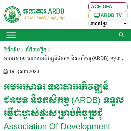
ACE-GFA
ARDB TV
ទំព័រដើម
ព័ត៌មានថ្មីៗ
អបអរសាទរ ធនាគារអភិវឌ្ឍន៍ជនបទ និងកសិកម្ម (ARDB) ទទួលធ្វើជាម្ចាស់ផ្ទះសម្រាប់កិច្ចប្រជុំ Association of Development Financing Institutions in Asia and the Pacific (ADFIAP) លើទី៤៧ នៅព្រះរាជាណាចក្រកម្ពុជា
19 ឧសភា 2023
អបអរសាទរ ធនាគារអភិវឌ្ឍន៍
ជនបទ និងកសិកម្ម (ARDB) ទទួល
ធ្វើជាម្ចាស់ផ្ទះសម្រាប់កិច្ចប្រជុំ
Association Of Development