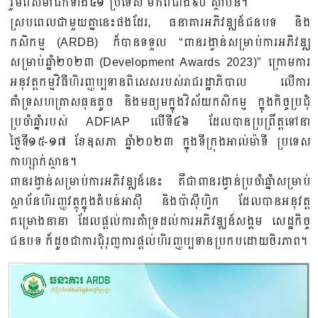
រួមពីសមាជិកទាំង៤១ ប្រទេស មកពីជាង៩០ ស្ថាប័ន។
ស្របពេលជាមួយគ្នានេះផងដែរ, ធនាគារអភិវឌ្ឍន៍ជនបទ និង
កសិកម្ម (ARDB) ក៏បានទទួល “ពានរង្វាន់សម្រាប់ការអភិវឌ្ឍ
សម្រាប់ឆ្នាំ២០២៣ (Development Awards 2023)” ក្រោមការ
អនុវត្តកម្មវិធីហិរញ្ញប្បទានពិសេសរបស់រាជរដ្ឋាភិបាល លើការ
គាំទ្រសហគ្រាសធុនតូច និងមធ្យមក្នុងវិស័យកសិកម្ម ក្នុងកិច្ចប្រជុំ
ប្រចាំឆ្នាំរបស់ ADFIAP លើទី៤៦ ដែលបានប្រព្រឹត្តទៅនា
ថ្ងៃទី១៥-១៧ ខែឧសភា ឆ្នាំ២០២៣ ក្នុងទីក្រុងអាល់ម៉ាទី ប្រទេស
កាហ្សាក់ស្ថាន។
ពានរង្វាន់សម្រាប់ការអភិវឌ្ឍន៍នេះ គឺជាពានរង្វាន់ប្រចាំឆ្នាំសម្រាប់
ស្ថាប័នហិរញ្ញវត្ថុក្នុងតំបន់អាស៊ី និងប៉ាស៊ីហ្វិក ដែលបានអនុវត្ត
គម្រោងនានា ដែលផ្តល់ការគាំទ្រដល់ការអភិវឌ្ឍន៍សង្គម សេដ្ឋកិច្ច
ជនបទ ក៏ដូចជាការជុំរុញការផ្តល់ហិរញ្ញប្បទានប្រកបដោយចិរភាព។