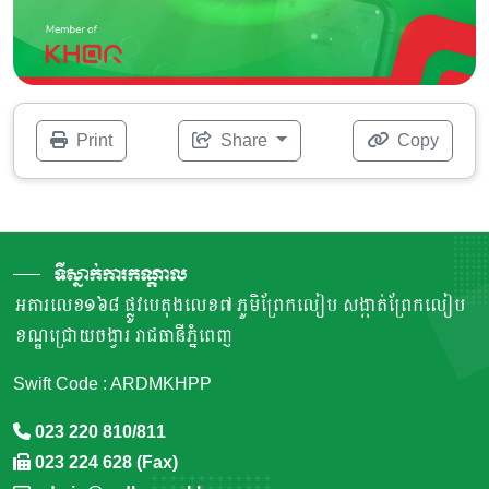
Print
Share
Copy
ទីស្នាក់ការកណ្តាល
អគារលេខ១៦៨ ផ្លូវបេតុងលេខ៧ ភូមិព្រែកលៀប សង្កាត់ព្រែកលៀប
ខណ្ឌជ្រោយចង្វារ រាជធានីភ្នំពេញ
Swift Code : ARDMKHPP
023 220 810/811
023 224 628 (Fax)