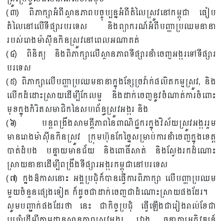
(៣) ពិភាក្សាអំពីស្ថានភាពបច្ចុប្បន្នអំពីតំលៃស្រូវនៅកម្ពុជា ធៀប
តំលៃនៅលើទីផ្សារបរទេស និងព្យាករណ៍អំពីបញ្ហាប្រឈមនានា
របស់រោងម៉ាស៊ីនកិនស្រូវនៅពេលអណាគត់
(៤) ពិនិត្យ និងពិភាក្សាលើស្ថានភាពទីផ្សារនាំចេញអង្ករទៅទីផ្សារ
បរទេស
(៥) ពិភាក្សាលើបញ្ហាប្រឈមនានាក្នុងខ្សែច្រវ៉ាក់ផលិតកម្មស្រូវ, និង
លើកដំដោះស្រាយដើម្បីកែលម្អ និងដាក់ចេញនូវចំណាត់ការចំពោះ
មុខក្នុងកំរិតសមាជិកនៃសហព័ន្ធស្រូវអង្ករ និង
(៦) បន្តពង្រឹងសាមគ្គីភាពនៃពាណិជ្ជករក្នុងវិស័យស្រូវអង្កររួម
មានរោងម៉ាស៊ីនកិនស្រូវ ក្រុមហ៊ុនកែច្នៃសម្រាប់ការនាំចេញក្នុងខេត្ត
បាត់ដំបង បន្ទាយមានជ័យ និងពោធិ៍សាត់ និងស្វែងរកដំណោះ
ស្រាយនានាដើម្បីពង្រឹងទីផ្សារអង្ករកម្ពុជានៅបរទេស
(៧) ក្នងឱកាសនោះ អង្គប្រជុំក៏បានធ្វើការពិភាក្សា លើបញ្ហាប្រឈម
មួយចំនួនផ្សេងទៀត ក៏ដូចជាដាក់ចេញជាដំណោះស្រាយផងដែរ។
សូមបញ្ជាក់ផងដែរថា នេះ ជាកិច្ចប្រជុំ ធ្វើឡើងជារៀងរាល់ខែជា
ប្រចាំដើម្បីតាមដានស្ថានភាពស្រូវអង្ករ រវាង ធនាគារអភិវឌ្ឍន៍