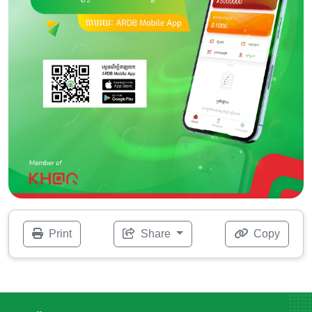
Print
Share
Copy