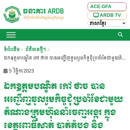
ACE-GFA
ARDB TV
ទំព័រដើម
ព័ត៌មានថ្មីៗ
ឯកឧត្តមបណ្ឌិត កៅ ថាច បានអញ្ជើញចូលរួមកិច្ចជុំប្រចាំខែជាមួយតំណាងក្រុមហ៊ុននាំចេញអង្ករ ក្នុងខេត្តពោធិ៍សាត់ បាត់តំបង និងបន្ទាយមានជ័យ
5 វិច្ឆិកា 2023
ឯកឧត្តមបណ្ឌិត កៅ ថាច បាន
អញ្ជើញចូលរួមកិច្ចជុំប្រចាំខែជាមួយ
តំណាងក្រុមហ៊ុននាំចេញអង្ករ ក្នុង
ខេត្តពោធិ៍សាត់ បាត់តំបង និង