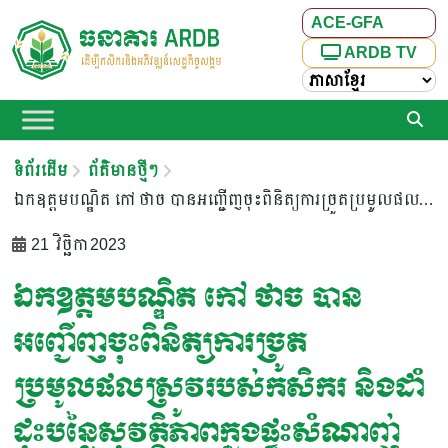
ACE-GFA
ARDB TV
ទំព័រដើម
ព័ត៌មានថ្មីៗ
ឯកឧត្តមបណ្ឌិត កៅ ថាច​​ បានអញ្ជើញចុះពិនិត្យការច្រូតប្រមូលផលស្រូវរបស់កសិករ និងដាំដុះបន្លៃសុវត្ថិភាពក្នុងផ្ទះសំណាញ់ ដែលស្ថិតនៅក្នុងមូលដ្ឋាន ឃុំជ័យធំ
21 វិច្ឆិកា 2023
ឯកឧត្តមបណ្ឌិត កៅ ថាច​​ បាន
អញ្ជើញចុះពិនិត្យការច្រូត
ប្រមូលផលស្រូវរបស់កសិករ និងដាំ
ដុះបន្លៃសុវត្ថិភាពក្នុងផ្ទះសំណាញ់