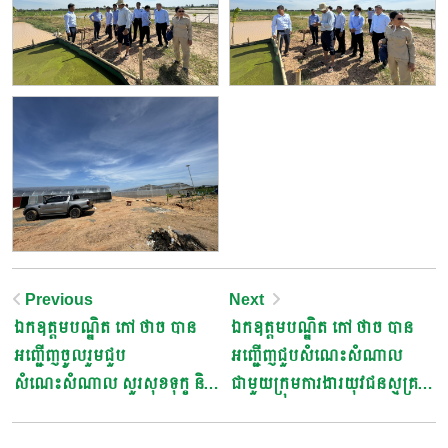
Post
Previous
Next
ឯកឧត្តមបណ្ឌិត កៅ ថាច បាន
ឯកឧត្តមបណ្ឌិត កៅ ថាច បាន
Navigation
អញ្ជើញចូលរួមជួប
អញ្ជើញជួបសំណេះសំណាល
សំណេះសំណាល សួរសុខទុក្ខ និង
ជាមួយក្រុមការងារយុវជនស្មគ្រ
ធ្វើការផ្សព្វផ្សាយជូនដល់តំណាង
ចិត្តចំនួន២៤ រូប ដែលបានចូលរួម
កសិករ ចំនួន ៣១ គ្រួសារ
សង្កេតការណ៍ ពិនិត្យបញ្ជីឈ្មោះ