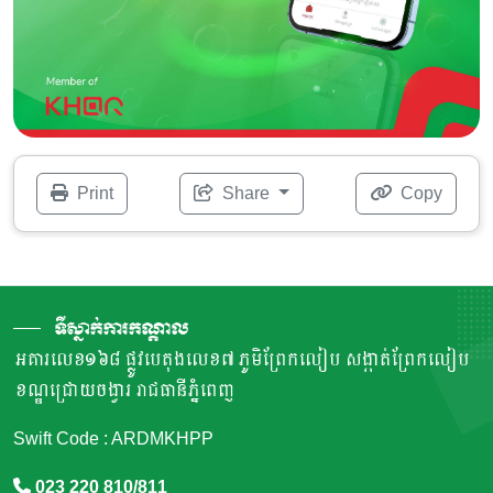
Print
Share
Copy
ទីស្នាក់ការកណ្តាល
អគារលេខ១៦៨ ផ្លូវបេតុងលេខ៧ ភូមិព្រែកលៀប សង្កាត់ព្រែកលៀប
ខណ្ឌជ្រោយចង្វារ រាជធានីភ្នំពេញ
Swift Code : ARDMKHPP
023 220 810/811