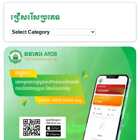
បោះឆ្នោត ឆ្នាំ២០២៣
ជ្រើសរើសប្រភេទ
ជ្រើសរើស
ប្រភេទ