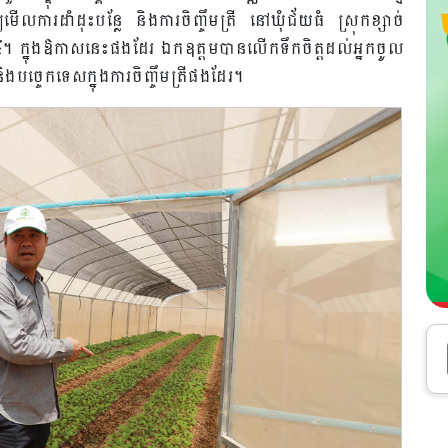
ការដាំដុះបន្លែ​ និងការចិញ្ចឹមត្រី​ នៅឃុំជ័យធំ​ ស្រុកខ្សាច់
០២៤​​​។ ក្នុងឱកាសនេះផងដែរ​ ឯកឧត្តមបានលេីកទឹកចិត្តដល់អ្នកចូល
និងបច្ចេកទេសក្នុងការចិញ្ចឹមត្រីផងដែរ។