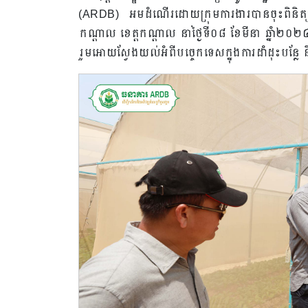
(ARDB) ​អមដំណេីរដោយក្រុមការងារ​បានចុះពិនិត្យមេីល
កណ្តាល​ ខេត្តកណ្តាល​ នាថ្ងៃទី​០៨​ ខែមីនា​ ឆ្នាំ២
រួម​អោយស្វែងយល់អំពីបច្ចេកទេសក្នុងការដាំដុះបន្លែ​ 