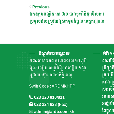
Post
Previous
ឯកឧត្តមបណ្ឌិត​ កៅ​ ថាច​ បានចុះពិនិត្យមេីលការ
Navigation
ប្រមូលផលស្រូវនៅស្រុកមុខកំពូល​ ខេត្តកណ្តាល
ទីស្នាក់ការកណ្តាល
អំពី 
អគារលេខ១៦៨ ផ្លូវបេតុងលេខ៧ ភូមិ
សារលិខ
ព្រែកលៀប សង្កាត់ព្រែកលៀប ខណ្ឌ
ប្រឹក្ស
ជ្រោយចង្វារ រាជធានីភ្នំពេញ
ក្រុមប្រ
គណៈគ្រ
Swift Code : ARDMKHPP
សារលិខ
រចនាសម្ព
023 220 810/811
អាជ្ញាប័
023 224 628 (Fax)
ដៃគូស
admin@ardb.com.kh