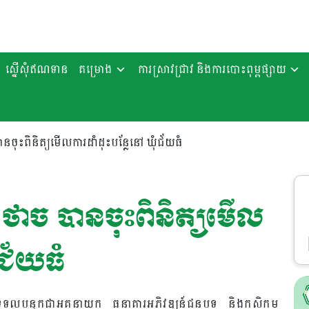
ស្នើសុំឥណទាន
គម្រោង
ការស្រាវជ្រាវ និងការបោះពុម្ពផ្សាយ
នចុះពិនិត្យមេីលការដាំដុះបន្លែនៅ​ ឃុំជ័យធំ​
ថាច​ បានចុះពិនិត្យមេីល
ជ័យធំ​
លទទួលបន្ទុកជាអគ្គនាយក​ ធនាគារអភិវឌ្ឍន៍ជនបទ​ និងកសិកម្ម​