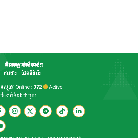
តំណរភ្ជាប់សំខាន់ៗ
ការងារ
ផែនទីទំព័រ
កទស្សនា Online :
972
Active
ាប់ទំនាក់ទំនងជាមួយ