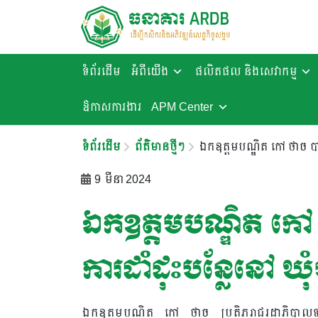
ទំព័រដើម
អំពីយើង
ផលិតផល និងសេវាកម្ម
ឱកាសការងារ​
APM Center
ទំព័រដើម
ព័ត៌មានថ្មីៗ
ឯកឧត្តមបណ្ឌិត​ កៅ​ ថាច​ បា
9 មីនា 2024
ឯកឧត្តមបណ្ឌិត​ កៅ​ 
ការដាំដុះបន្លែនៅ​ ឃុំ
ឯកឧត្តមបណ្ឌិត​ កៅ​ ថាច​ ប្រតិភូ​រាជរដ្ឋាភិបា