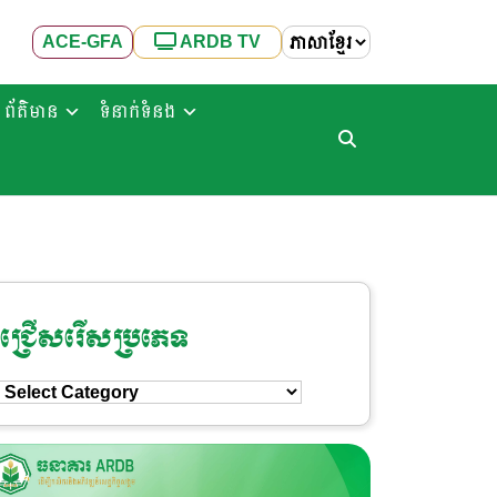
ACE-GFA
ARDB TV
ព័ត៌មាន
ទំនាក់ទំនង
ជ្រើសរើសប្រភេទ
ជ្រើសរើស
ប្រភេទ