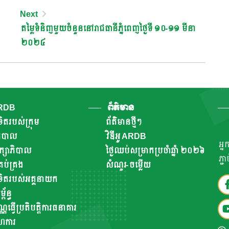
Next
តម្លៃទំនិញមួយចំនួននៅរាជធានីភ្នំពេញថ្ងៃទី ១០-១១ មីនា
២០២៤
ARDB
ព័ត៌មាន
ិតរបស់ក្រុម
ព័ត៌មានថ្មីៗ
ាភិបាល
វិឌីអូ ARDB
អ្ន
ឹក្សាភិបាល
ថ្ងៃឈប់សម្រាកប្រចាំឆ្នាំ ២០២៦
ភ្ជ
ប់គ្រង
សំណួរ-ចម្លើយ
ិតរបស់អគ្គនាយក
័ន្ធ
ណ្ណធ្វើប្រតិបត្តិការធនាគារ
ហការ