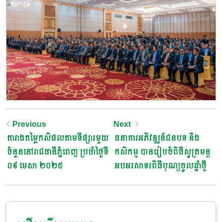
Post
Previous
Next
តារាងតម្លៃកសិផលតាមទីផ្សារមួយ
ធនាគារអភិវឌ្ឍន៍ជនបទ និង
Navigation
ចំនួននៅរាជធានីភ្នំពេញ ប្រចាំថ្ងៃទី
កសិកម្ម បានរៀបចំពិធីសូត្រមន្ត
០៩ មេសា ២០២៥
អបអរសាទរពិធីបុណ្យចូលឆ្នាំថ្មី