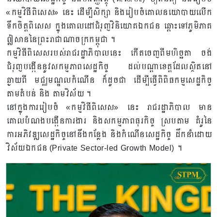
«កម្មវិធីពិសេស» នេះ ដើម្បីសិក្សា និងរៀបចំគោលនយោបាយលើក
ទឹកចិត្តពិសេស ក្នុងគោលដៅជំរុញវិនិយោគឯកជន ឆ្ពោះទៅភូមិភាគ
ឦសាននៃព្រះរាជាណាចក្រកម្ពុជា ។
កម្មវិធីពិសេសរបស់រាជរដ្ឋាភិបាលនេះ កើតចេញពីមហិច្ឆតា ចង់
ជំរុញបង្កើននូវសកម្មភាពសេដ្ឋកិច្ច ដល់បណ្ដាខេត្តដែលស្ថិតនៅ
ឆ្ងាយពី មជ្ឈមណ្ឌលកំណើន ក៏ដូចជា ដើម្បីធ្វើពិពិធកម្មសេដ្ឋកិច្ច
តាមតំបន់ និង តាមវិស័យ ។
នៅក្នុងការរៀបចំ «កម្មវិធីពិសេស» នេះ រាជរដ្ឋាភិបាល មាន
គោលបំណងបង្កើនការងារ និងសកម្មភាពធុរកិច្ច ស្របតាម គំរូនៃ
ការអភិវឌ្ឍសេដ្ឋកិច្ចនៅនឹងកន្លែង និងកំណើនសេដ្ឋកិច្ច ដឹកនាំដោយ
វិស័យឯកជន (Private Sector-led Growth Model) ។