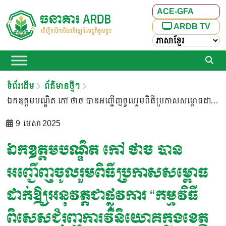
ACE-GFA
ARDB TV
ទំព័រដើម
ព័ត៌មានថ្មីៗ
ឯកឧត្តមបណ្ឌិត កៅ ថាច បានអញ្ជើញចូលរួមពិធីប្រកាសសម្ពោធដាក់ឱ្យអនុវត្តជាផ្លូវការ “កម្មវិធីពិសេសជំរុញការវិនិយោគក្នុងខេត្តទាំងបួន នៅភូមិភាគឦសាន”
9 មេសា 2025
ឯកឧត្តមបណ្ឌិត កៅ ថាច បាន
អញ្ជើញចូលរួមពិធីប្រកាសសម្ពោធ
ដាក់ឱ្យអនុវត្តជាផ្លូវការ “កម្មវិធី
ពិសេសជំរុញការវិនិយោគក្នុងខេត្ត