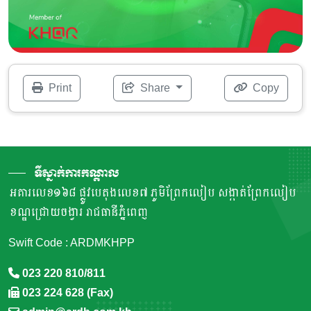
Print
Share
Copy
ទីស្នាក់ការកណ្តាល
អគារលេខ១៦៨ ផ្លូវបេតុងលេខ៧ ភូមិព្រែកលៀប សង្កាត់ព្រែកលៀប
ខណ្ឌជ្រោយចង្វារ រាជធានីភ្នំពេញ
Swift Code : ARDMKHPP
023 220 810/811
023 224 628 (Fax)