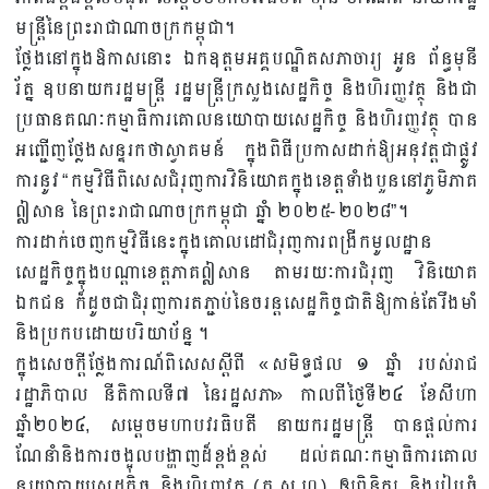
មន្ត្រីនៃព្រះរាជាណាចក្រកម្ពុជា។
ថ្លែងនៅក្នុងឱកាសនោះ ឯកឧត្តមអគ្គបណ្ឌិតសភាចារ្យ អូន ព័ន្ធមុនី
រ័ត្ន ឧបនាយករដ្ឋមន្ត្រី រដ្ឋមន្រ្តីក្រសួងសេដ្ឋកិច្ច និងហិរញ្ញវត្ថុ និងជា
ប្រធានគណៈកម្មាធិការគោលនយោបាយសេដ្ឋកិច្ច និងហិរញ្ញវត្ថុ បាន
អញ្ជើញថ្លែងសន្ទរកថាស្វាគមន៍ ក្នុងពិធីប្រកាសដាក់ឱ្យអនុវត្តជាផ្លូវ
ការនូវ​ “កម្មវិធីពិសេសជំរុញការវិនិយោគក្នុងខេត្តទាំងបួននៅភូមិភាគ
ឦសាន នៃព្រះរាជាណាចក្រកម្ពុជា ឆ្នាំ ២០២៥-២០២៨”។
ការដាក់ចេញកម្មវិធីនេះក្នុងគោលដៅជំរុញការពង្រីកមូលដ្ឋាន
សេដ្ឋកិច្ចក្នុងបណ្តាខេត្តភាគឦសាន តាមរយៈការជំរុញ វិនិយោគ
ឯកជន ក៏ដូចជាជំរុញការតភ្ជាប់នៃចរន្តសេដ្ឋកិច្ចជាតិឱ្យកាន់តែរឹងមាំ
និងប្រកបដោយបរិយាប័ន្ន ។
ក្នុងសេចក្តីថ្លែងការណ៍ពិសេសស្ដីពី «សមិទ្ធផល ១ ឆ្នាំ របស់រាជ
រដ្ឋាភិបាល នីតិកាលទី៧ នៃរដ្ឋសភា» កាលពីថ្ងៃទី២៤ ខែសីហា
ឆ្នាំ២០២៤, សម្តេចមហាបវរធិបតី នាយករដ្ឋមន្ត្រី បានផ្តល់ការ
ណែនាំនិងការចង្អុលបង្ហាញដ៏ខ្ពង់ខ្ពស់ ដល់គណៈកម្មាធិការគោល
នយោបាយសេដ្ឋកិច្ច និងហិរញ្ញវត្ថុ (គ.ស.ហ.) ឲ្យពិនិត្យ និងរៀបចំ