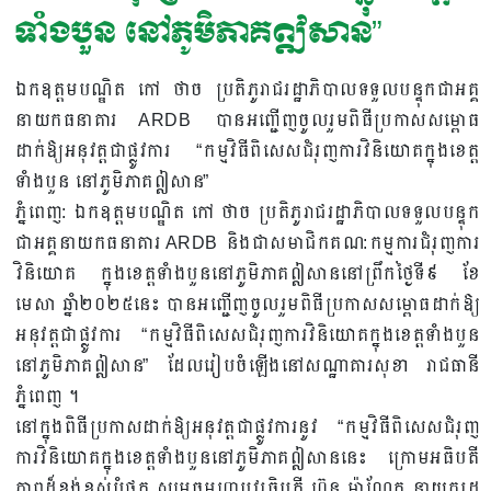
ទាំងបួន នៅភូមិភាគឦសាន”
ឯកឧត្តមបណ្ឌិត កៅ ថាច ប្រតិភូរាជរដ្ឋាភិបាលទទួលបន្ទុកជាអគ្គ
នាយកធនាគារ ARDB បានអញ្ជើញចូលរួមពិធីប្រកាសសម្ពោធ
ដាក់ឱ្យអនុវត្តជាផ្លូវការ “កម្មវិធីពិសេសជំរុញការវិនិយោគក្នុងខេត្ត
ទាំងបួន នៅភូមិភាគឦសាន”
ភ្នំពេញ: ឯកឧត្តមបណ្ឌិត កៅ ថាច ប្រតិភូរាជរដ្ឋាភិបាលទទួលបន្ទុក
ជាអគ្គនាយកធនាគារ ARDB និងជាសមាជិកគណ:កម្មការជំរុញការ
វិនិយោគ ក្នុងខេត្តទាំងបួននៅភូមិភាគឦសាននៅព្រឹកថ្ងៃទី៩ ខែ
មេសា ឆ្នាំ២០២៥នេះ បានអញ្ជើញចូលរួមពិធីប្រកាសសម្ពោធដាក់ឱ្យ
អនុវត្តជាផ្លូវការ “កម្មវិធីពិសេសជំរុញការវិនិយោគក្នុងខេត្តទាំងបួន
នៅភូមិភាគឦសាន” ដែលរៀបចំឡើងនៅសណ្ឋាគារសុខា រាជធានី
ភ្នំពេញ ។
នៅក្នុងពិធីប្រកាសដាក់ឱ្យអនុវត្តជាផ្លូវការនូវ​ “កម្មវិធីពិសេសជំរុញ
ការវិនិយោគក្នុងខេត្តទាំងបួននៅភូមិភាគឦសាននេះ ក្រោមអធិបតី
ភាពដ៏ខ្ពង់ខ្ពស់បំផុត សម្តេចមហាបវរធិបតី ហ៊ុន ម៉ាណែត នាយករដ្ឋ