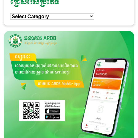
ជ្រើសរើសប្រភេទ
ជ្រើសរើស
ប្រភេទ