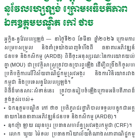
នូវែលហ្សេឡង់ ក្រោមអធិបតីភាព
ឯកឧត្តមបណ្ឌិត កៅ ថាច
អូក្លិន-នូវែលហ្សេឡង់ — នាថ្ងៃទី២០ ខែមីនា ឆ្នាំ២០២៦ ក្រោមការ
សម្របសម្រួល និងគាំទ្រយ៉ាងពេញទំហឹងពី ធនាគារអភិវឌ្ឍន៍
ជនបទ និងកសិកម្ម (ARDB) ពិធីចុះអនុស្សរណៈនៃការយោគយល់
គ្នា (MOU) ជាប្រវត្តិសាស្ត្រត្រូវបានប្រារព្ធឡើង ដើម្បីពង្រឹងកិច្ចសហ
ប្រតិបត្តិការលើវិស័យពាណិជ្ជកម្មស្រូវអង្ករ និងការវិនិយោគរវាង
កម្ពុជា និងប្រទេសនូវែលហ្សេឡង់។
ពិធីដ៏មានសារៈសំខាន់នេះ ត្រូវបានរៀបចំឡើងក្រោមអធិបតីភាពដ៏
ខ្ពង់ខ្ពស់របស់៖
• ឯកឧត្តមបណ្ឌិត កៅ ថាច ប្រតិភូរាជរដ្ឋាភិបាលទទួលបន្ទុកជាអគ្គ
នាយកនៃធនាគារអភិវឌ្ឍន៍ជនបទ និងកសិកម្ម (ARDB)។
• ឧកញ៉ា ឡាយ ឈុនហួរ ប្រធានសហព័ន្ធស្រូវអង្ករកម្ពុជា (CRF)។
• លោក ឃួយ ម៉ៃខល ប្រធានការិយាល័យតំណាងសភាពាណិជ្ជកម្ម