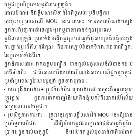
កម្ពុជាប្រចាំប្រទេសនូវែលហ្សេឡង់។
គោលបំណង និងខ្លឹមសារសំខាន់នៃកិច្ចសហប្រតិបត្តិការ
ការចុះហត្ថលេខាលើ MOU នាពេលនេះ មានគោលបំណងចម្បង
ក្នុងការជំរុញការនាំចេញអង្ករកម្ពុជាទៅកាន់ទីផ្សារប្រទេស
នូវែលហ្សេឡង់ ព្រមទាំងបង្កើតនូវក្របខ័ណ្ឌកិច្ចសហប្រតិបត្តិការក្នុង
ការផ្លាស់ប្តូរព័ត៌មានទីផ្សារ និងការតភ្ជាប់ទំនាក់ទំនងរវាងពាណិជ្ជករ
នៃប្រទេសទាំងពីរ។
ក្នុងឱកាសនោះ ឯកឧត្តមបណ្ឌិត បានផ្តល់អនុសាសន៍សំខាន់ៗដល់
ភាគីទាំងពីរ ជាពិសេសការិយាល័យតំណាងសភាពាណិជ្ជកម្មកម្ពុជា
ប្រចាំប្រទេសនូវែលហ្សេឡង់ ដូចខាងក្រោម៖
• ការពង្រឹងការងារ៖ ត្រូវខិតខំបំពេញការងារដោយស្មារតីទទួលខុស
ត្រូវខ្ពស់ ក្នុងការទាក់ទាញវិនិយោគិនឱ្យមកវិនិយោគលើវិស័យ
សក្តានុពលនៅកម្ពុជា។
• ប្រសិទ្ធភាពការងារ៖ ត្រូវអនុវត្តតាមខ្លឹមសារនៃ MOU នេះឱ្យមាន
ប្រសិទ្ធភាពបំផុត ដើម្បីនាំមកនូវផលប្រយោជន៍សេដ្ឋកិច្ចពិត
ប្រាកដជូនដល់មាតុភូមិ និងលើកកម្ពស់មុខមាត់ជាតិលើឆាក