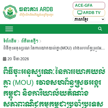
ACE-GFA
ARDB TV
ទំព័រដើម
ព័ត៌មានថ្មីៗ
ពិធីចុះអនុស្សរណៈនៃការយោគយល់គ្នា (MOU) រវាងសហព័ន្ធស្រូវអង្ករកម្ពុជា និងការិយាល័យតំណាងសភាពាណិជ្ជកម្មកម្ពុជាប្រចាំប្រទេសនូវែលហ្សេឡង់ ក្រោមអធិបតីភាព ឯកឧត្តមបណ្ឌិត កៅ ថាច
20 មីនា 2026
ពិធីចុះអនុស្សរណៈនៃការយោគយល់
គ្នា (MOU) រវាងសហព័ន្ធស្រូវអង្ករ
កម្ពុជា និងការិយាល័យតំណាង
សភាពាណិជ្ជកម្មកម្ពុជាប្រចាំប្រទេស