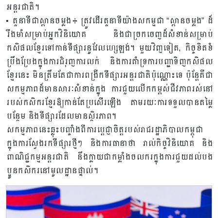
អន្តរជាតិ។
• តួនាទីជាស្ពានចម្លង៖ ត្រូវដើរតួនាទីយ៉ាងសកម្មជា “ស្ពានចម្លង” ដ៏
រឹងមាំសម្រាប់អ្នកវិនិយោគ និងជាច្រកចេញដ៏សំខាន់សម្រាប់
កសិផលខ្មែរទៅកាន់ទីផ្សារនូវែលហ្សេឡង់។ មួយវិញទៀត, កិច្ចខិតខំ
ប្រឹងប្រែងក្នុងការជំរុញការលក់ និងការគាំទ្រការបញ្ជាទិញកសិផល
ខ្មែរនេះ មិនត្រឹមតែជាការពង្រីកទីផ្សារអន្តរជាតិប៉ុណ្ណោះទេ ប៉ុន្តែគឺជា
សកម្មភាពដ៏មានសារៈសំខាន់ក្នុង ការជួយលើកកម្ពស់ជីវភាពរស់នៅ
របស់កសិករខ្មែរឱ្យកាន់តែប្រសើរឡើង តាមរយៈការទទួលបានតម្លៃ
បន្ថែម និងទីផ្សារដែលមានស្ថិរភាព។
សកម្មភាពនេះឆ្លុះបញ្ចាំងពីការប្តេជ្ញាចិត្តរបស់រាជរដ្ឋាភិបាលកម្ពុជា
ក្នុងការស្វែងរកទីផ្សារថ្មីៗ និងការធានាថា រាល់កិច្ចវិនិយោគ និង
ពាណិជ្ជកម្មអន្តរជាតិ នឹងក្លាយជាកម្លាំងចលករក្នុងការជួយដល់បង
ប្អូនកសិករនៅមូលដ្ឋានផ្ទាល់។