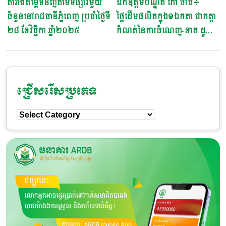
តារាងតម្លៃទំនិញតាមទីផ្សារមួយ
ឯកឧត្តមបណ្ឌិត កៅ ថាច៖
Navigation
ចំនួននៅរាជធានីភ្នំពេញ ប្រចាំថ្ងៃទី
ថ្លៃដេីមផលិតក្នុង១ឯកតា​ ជាកត្តា
២៨ ខែវិច្ឆិកា ឆ្នាំ២០២៥
កំណត់នៃការចំណេញ-ខាត ដូច្នោះ
កសិករត្រូវយល់ដឹងអោយច្បាស់
អំពីថ្លៃដេីមផលិត
ជ្រើសរើសប្រភេទ
ជ្រើសរើស
ប្រភេទ