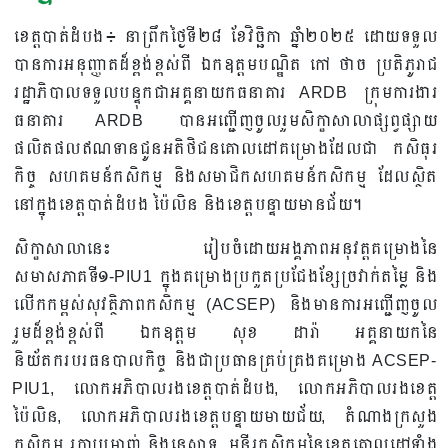
ខេត្តបាត់ដំបង៖ នាព្រឹកថ្ងៃទី២៨ ខែវិច្ឆិកា ឆ្នាំ២០២៥ ដោយទទួល
បានការអនុញ្ញាតដ៏ខ្ពង់ខ្ពស់ពី ឯកឧត្តមបណ្ឌិត កៅ ថាច ប្រតិភូរាជ
រដ្ឋាភិបាលទទួលបន្ទុកជាអគ្គនាយកធនាគារ ARDB ក្រុមការងារ
ធនាគារ ARDB បានអញ្ជើញចូលរួមសិក្ខាសាលាផ្សព្វផ្សាយ
ផលិតផលឥណទានជូនអតិថិជនគោលដៅគម្រោងដែលជា កសិធុរ
កិច្ច សហគមន៍កសិកម្ម និងសមាជិកសហគមន៍កសិកម្ម ដែលស្ថិត
នៅក្នុងខេត្តបាត់ដំបង ប៉ៃលិន និងខេត្តបន្ទាយមានជ័យ។
សិក្ខាសាលានេះ រៀបចំដោយអង្គភាពអនុវត្តគម្រោងនៃ
សមាសភាគទី១-PIU1 ក្នុងគម្រោងប្រកួតប្រជែងខ្សែច្រវាក់តម្លៃ និង
លើកកម្ពស់សុវត្ថិភាពកសិកម្ម (ACSEP) និងមានការអញ្ជើញចូល
រួមដ៏ខ្ពង់ខ្ពស់ពី ឯកឧត្តម សុខ ដារ៉ា អគ្គនាយកនៃ
និយ័តករបរធនបាលកិច្ច និងជាប្រធានគ្រប់គ្រងគម្រោង ACSEP-
PIU1, លោកអភិបាលរងខេត្តបាត់ដំបង, លោកអភិបាលរងខេត្ត
ប៉ៃលិន, លោកអភិបាលរងខេត្តបន្ទាយមាយជ័យ, តំណាងក្រសួង
កសិកម្ម រុក្ខាប្រមាញ់ និងនេសាទ, មន្ទីរកសិកម្មនៃខេត្តគោលដៅទាំង