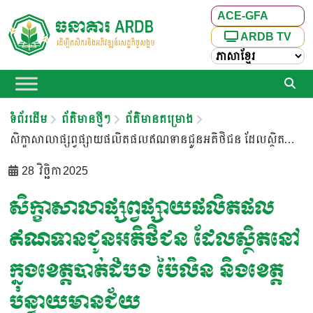
ACE-GFA
ARDB TV
ទំព័រដើម
ព័ត៌មានថ្មីៗ
ព័ត៌មានគម្រោង
សិក្ខាសាលាផ្សព្វផ្សាយផលិតផលឥណទានជូនអតិថិជន ដែលស្ថិតនៅក្នុងខេត្តបាត់ដំបង ប៉ៃលិន និងខេត្តបន្ទាយមានជ័យ
28 វិច្ឆិកា 2025
សិក្ខាសាលាផ្សព្វផ្សាយផលិតផល
ឥណទានជូនអតិថិជន ដែលស្ថិតនៅ
ក្នុងខេត្តបាត់ដំបង ប៉ៃលិន និងខេត្ត
បន្ទាយមានជ័យ