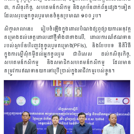
៣, កសិធុរកិច្ច, សហគមន៍កសិកម្ម និងស្ថាប័នពាក់ព័ន្ធផ្សេងៗទៀត
ដែលសរុបអ្នកចូលរួមមានចំនួនប្រមាណ ១០០ រូប។
សិក្ខាសាលានេះ រៀបចំឡើងក្នុងគោលបំណងផ្សព្វផ្សាយការអនុវត្ត
គម្រោងដល់ខេត្តគោលដៅថ្មីទាំង៣ខាងលើ, គោលការណ៍ឥណទាន
របស់ស្ថាប័នហិរញ្ញវត្ថុចូលរួមគម្រោង(PFIs), និងបែបបទ នីតិវិធី
ក្នុងការស្នើសុំកម្ចីដល់អ្នកចូលរួម ជាពិសេស ដល់កសិធុរកិច្ច,
សហគមន៍កសិកម្ម និងសមាជិកសហគមន៍កសិកម្ម ដែលមាន
តម្រូវការឥណទានយកទៅប្រើប្រាស់ក្នុងអាជីវកម្មរបស់ខ្លួន។