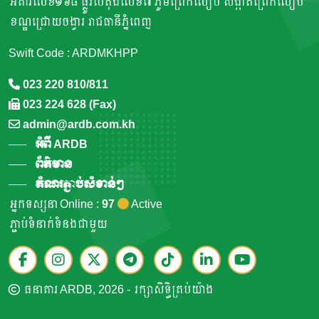
អគារលេខ១៦៨ ផ្លូវបេតុងលេខ៧ ភូមិព្រែកលៀប សង្កាត់ព្រែកលៀប
ខណ្ឌជ្រោយចង្វារ រាជធានីភ្នំពេញ
Swift Code : ARDMKHPP
023 220 810/811
023 224 628 (Fax)
admin@ardb.com.kh
អំពី ARDB
ព័ត៌មាន
តំណរភ្ជាប់សំខាន់ៗ
អ្នកទស្សនា Online :
97
Active
ភ្ជាប់ទំនាក់ទំនងជាមួយ
ធនាគារ ARDB, 2026 - រក្សាសិទ្ធិគ្រប់យ៉ាង