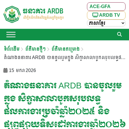
ACE-GFA
ARDB TV
ទំព័រដើម
ព័ត៌មានថ្មីៗ
ព័ត៌មានគម្រោង
តំណាងធនាគារ ARDB បានចូលរួមក្នុង សិក្ខាសាលាបូកសរុបលទ្ធផលការងារប្រចាំឆ្នាំ២០២៥ និងផ្សព្វផ្សាយទិសដៅការងារឆ្នាំ២០២៦ គម្រោងប្រកួតប្រជែងខ្សែច្រវាក់តម្លៃ និងលើកកម្ពស់សុវត្ថិភាពកសិកម្ម សមាសភាគទី១
15 មករា 2026
តំណាងធនាគារ ARDB បានចូលរួម
ក្នុង សិក្ខាសាលាបូកសរុបលទ្ធ
ផលការងារប្រចាំឆ្នាំ២០២៥ និង
ផ្សព្វផ្សាយទិសដៅការងារឆ្នាំ២០២៦