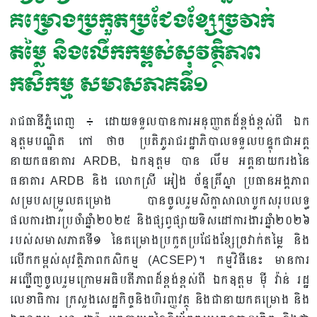
គម្រោងប្រកួតប្រជែងខ្សែច្រវាក់
តម្លៃ និងលើកកម្ពស់សុវត្ថិភាព
កសិកម្ម សមាសភាគទី១
រាជធានីភ្នំពេញ ៖ ដោយទទួលបានការអនុញ្ញាតដ៏ខ្ពង់ខ្ពស់ពី ឯក
ឧត្តមបណ្ឌិត កៅ ថាច ប្រតិភូរាជរដ្ឋាភិបាលទទួលបន្ទុកជាអគ្គ
នាយកធនាគារ ARDB, ឯកឧត្តម បាន លឹម អគ្គនាយករងនៃ
ធនាគារ ARDB និង លោកស្រី អៀង ច័ន្ទគ្រឹស្នា ប្រធានអង្គភាព
សម្របសម្រួលគម្រោង បានចូលរួមសិក្ខាសាលាបូកសរុបលទ្ធ
ផលការងារប្រចាំឆ្នាំ២០២៥ និងផ្សព្វផ្សាយទិសដៅការងារឆ្នាំ២០២៦
របស់សមាសភាគទី១ នៃគម្រោងប្រកួតប្រជែងខ្សែច្រវាក់តម្លៃ និង
លើកកម្ពស់សុវត្ថិភាពកសិកម្ម (ACSEP)។ កម្មវិធីនេះ មានការ
អញ្ជើញចូលរួមក្រោមអធិបតីភាពដ៏ខ្ពង់ខ្ពស់ពី ឯកឧត្តម មុី វ៉ាន់ រដ្ឋ
លេខាធិការ ក្រសួងសេដ្ឋកិច្ចនិងហិរញ្ញវត្ថុ និងជានាយកគម្រោង និង