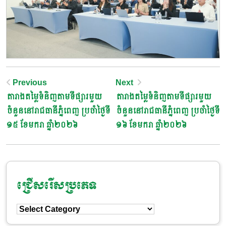
Post
Previous
Next
តារាងតម្លៃទំនិញតាមទីផ្សារមួយ
តារាងតម្លៃទំនិញតាមទីផ្សារមួយ
Navigation
ចំនួននៅរាជធានីភ្នំពេញ ប្រចាំថ្ងៃទី
ចំនួននៅរាជធានីភ្នំពេញ ប្រចាំថ្ងៃទី
១៥ ខែមករា ឆ្នាំ២០២៦
១៦ ខែមករា ឆ្នាំ២០២៦
ជ្រើសរើសប្រភេទ
ជ្រើសរើស
ប្រភេទ