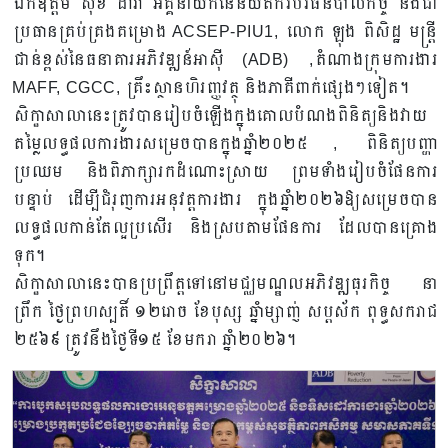
ឯកឧត្តម សុខ ដារ៉ា អគ្គនាយកនៃនិយ័តករបរធនបាលកិច្ច និងជា
ប្រធានគ្រប់គ្រងគម្រោង ACSEP-PIU1, លោក ឡុង ពិសិដ្ឋ មន្រ្តី
ជាន់ខ្ពស់នៃធនាគារអភិវឌ្ឍន៍អាស៊ី (ADB) ,តំណាងក្រុមការងារ
MAFF, CGCC, គ្រឹះស្ថានហិរញ្ញវត្ថុ និងភាគីពាក់ផ្សេងៗទៀត។
សិក្ខាសាលានេះត្រូវបានរៀបចំឡើងក្នុងគោលបំណងពិនិត្យនិងវាយ
តម្លៃលទ្ធផលការងារសម្រេចបានក្នុងឆ្នាំ២០២៥ , ពិនិត្យបញ្ហា
ប្រឈម និងពិភាក្សារកដំណោះស្រាយ ព្រមទាំងរៀបចំផែនការ
បន្ទាប់ ដើម្បីជំរុញការអនុវត្តការងារ ក្នុងឆ្នាំ២០២៦ឱ្យសម្រេចបាន
លទ្ធផលកាន់តែល្អប្រសើរ និងស្របតាមផែនការ ដែលបានគ្រោង
ទុក។
សិក្ខាសាលានេះបានប្រព្រឹត្តទៅនៅមជ្ឈមណ្ឌលអភិវឌ្ឍធុរកិច្ច នា
ព្រឹក ថ្ងៃព្រហស្បតិ៍ ១២រោច ខែបុស្ស ឆ្នាំម្សាញ់ សប្តស័ក ពុទ្ធសករាជ
២៥៦៩ ត្រូវនឹងថ្ងៃទី១៥ ខែមករា ឆ្នាំ២០២៦។