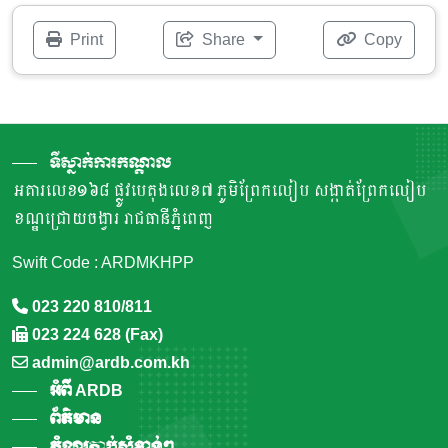
Print
Share
Copy
ទីស្នាក់ការកណ្តាល
អគារលេខ១៦៨ ផ្លូវបេតុងលេខ៧ ភូមិព្រែកលៀប សង្កាត់ព្រែកលៀប
ខណ្ឌជ្រោយចង្វារ រាជធានីភ្នំពេញ
Swift Code : ARDMKHPP
023 220 810/811
023 224 628 (Fax)
admin@ardb.com.kh
អំពី ARDB
ព័ត៌មាន
តំណរភ្ជាប់សំខាន់ៗ