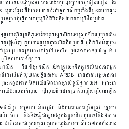
យមើលកាល៥០០ឆ្នាំមុនអត់មានរោងចក្រឧស្សាហកម្មជឿនលឿន តែ
ើន ព្រោះខ្មែរយើងមានឈាមជ័រជាអ្នកកសិកម្មតាំងពីដូនតាមកម្លេះ
្លាប់កុំធ្វើកសិកម្មប្រើជីគីមីច្រើនងាកមកប្រើជីធម្មជាតិ
្តមបណ្ឌិតប្រតិភូនៅតែទទូចឲ្យកសិករនៅស្រុកទឹកឈូព្រមទាំង
កម្មឡើងវិញ ក្នុងនោះគួររួមគ្នាផលិតជីធម្មជាតិ ឬជីកំប៉ុសវិញម្តង
្រប់ប្រភេទត្រូវចេះរកថ្លៃដើមផលិត ក្នុង១ឯកតាឲ្យឃើញ ទើប
ឬមិនលក់នៅទីផ្សារ”។
ផលិត និងដាំដុះកសិករយើងត្រូវចេះគិតគូរដល់សុខភាពអ្នក
ីនេះបើអត់លុយអាចខ្ចីធនាគារ ARDB ជាធនាគាររដ្ឋមានការ
ព្រោះកន្លងទៅកសិករយើងមិនបានស្គាល់ទូលំទូលាយទេ ព្រោះជា
ើងអាចដាក់លុយ ផ្ញើលុយនិងដាក់ប្រាក់បញ្ញើសន្សំបានទៀត
ឆ័ត្រ សម្រាប់កសិករជ្រក និងការពារភាពត្រឹមត្រូវ ឬស្រប
សិករ និងទី២ធ្វើជាស្ពានឱ្យបងប្អូនដើរតភ្ជាប់ទៅនឹងឱកាស
រ ជាពិសេសជាស្ពានក្នុងតភ្ជាប់សម្លេងរបស់កសិករទៅស្ថាប័នមាន