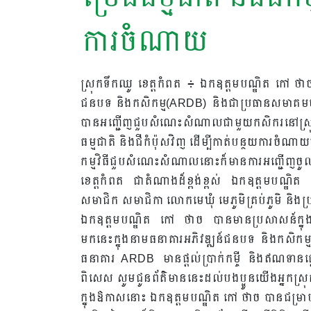
ការចំណាយ
ស្រុកទឹកឈូ ខេត្តកំពត ៖ ឯកឧត្តមបណ្ឌិត កៅ ថាច 
ជនបទ និងកសិកម្ម(ARDB) និងជាប្រធានសមាគមបណ
បានអញ្ជើញជួបសំណេះសំណាលជាមួយកសិករនៅស្រុកទឹកឈ
ធម្មជាតិ និងជីកំប៉ុសវិញ ដើម្បីកាត់បន្ថយការចំណាយ
កម្មវិធីជួបសំណេះសំណាលនោះក៏មានការអញ្ជើញច
ខេត្តកំពត ជាតំណាងដ៏ខ្ពង់ខ្ពស់ ឯកឧត្តមបណ្ឌិត 
សមាជិក សមាជិកា លោកមេឃុំ មេភូមិគ្រប់ភូមិ និង
ឯកឧត្តមបណ្ឌិត កៅ ថាច បានមានប្រសាសន៍ក្នុង
មកនេះក្នុងនាមធនាគារអភិវឌ្ឍន៍ជនបទ និងកសិ
ធនាគារ ARDB មានផ្តល់ប្រាក់កម្ចី និងឥណទានផ្តោ
ពិសេស សូមជូនព័ត៌មាននេះដល់បងប្អូនយើងអ្នកស្រុ
ក្នុងឱកាសនោះ ឯកឧត្ដមបណ្ឌិត កៅ ថាច បានជម្រា