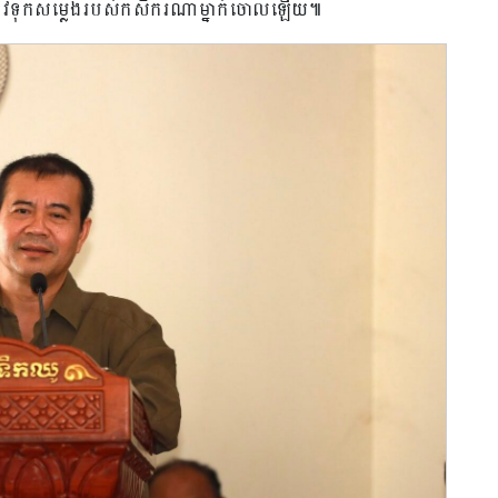
ត្រូវទុកសម្លេងរបស់កសិករណាម្នាក់ចោលឡើយ៕