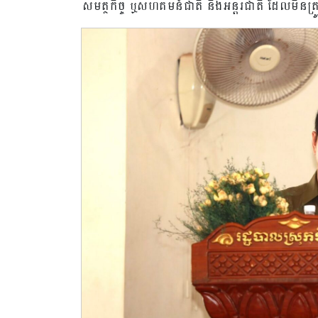
សមត្ថកិច្ច ឬសហគមន៍ជាតិ និងអន្តរជាតិ ដែលមិន