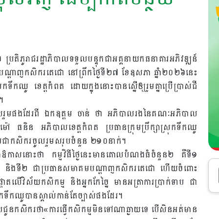
ប្រតិភូរាជរដ្ឋាភិបាលទទួលបន្ទុកជាអគ្គនាយកធនាគារអភិវឌ្ឍន៍
្តាញកសិករតេជោ នៅព្រឹកថ្ងៃទី២៧ ខែឧសភា ឆ្នាំ២០២៦នេះ
ូ ខេត្តកំពត ដោយក្នុងនោះបានស្នើឲ្យរួមគ្នាប្រើប្រាស់ជី
។
ូលរួមផងដែរពី ឯកឧត្តម ចាន់ ថា អភិបាលរងនៃគណៈអភិបាល
ម៉ៅ ធនិន អភិបាលខេត្តកំពត ប្រធានក្រុមប្រឹក្សាស្រុកទឹកឈូ
ប្រជាកសិករចូលរួមសរុបចំនួន ២១០នាក់។
ឱកាសនោះថា កម្មវិធីថ្ងៃនេះមានគោលបំណងធំចំនួន២ គឺទី១
កម្ម និងទី២ ជាប្រធានសមាគមបណ្តាញកសិករតេជោ ហើយចំពោះ
តលើវិស័យកសិកម្ម និងអ្នកកែច្នៃ មានអត្រាការប្រាក់ទាប ជា
កទឹកឈូបានស្គាល់កាន់តែច្បាស់ផងដែរ។
បជូនកសិករថា«ការធ្វើកសិកម្មមិនទៅណាឆ្ងាយទេ បើសិនអត់មាន