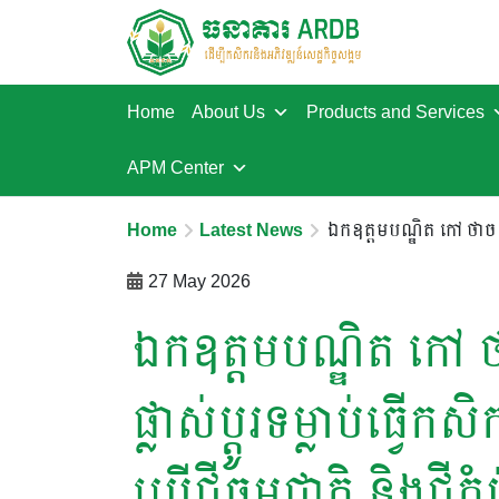
Home
About Us
Products and Services
APM Center
Home
Latest News
ឯកឧត្តមបណ្ឌិត កៅ ថាច ៖ 
27 May 2026
ឯកឧត្តមបណ្ឌិត កៅ 
ផ្លាស់ប្តូរទម្លាប់ធ្វើក
ប្រើជីធម្មជាតិ និងជីក