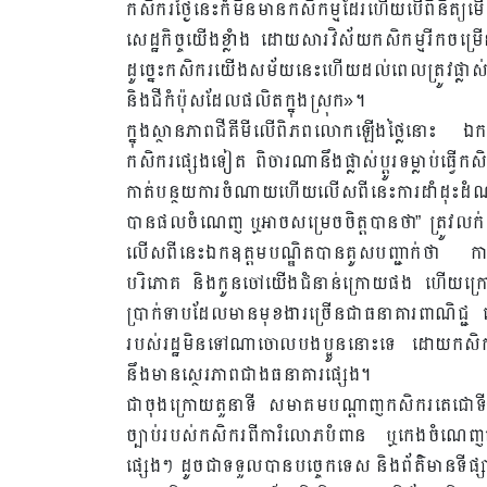
កសិករថ្ងៃនេះក៏មិនមានកសិកម្មដែរហើយបើពិនិត្
សេដ្ឋកិច្ចយើងខ្លាំង ដោយសារវិស័យកសិកម្មរីកចម្រ
ដូច្នេះកសិករយើងសម័យនេះហើយដល់ពេលត្រូវផ្លាស់ប្តូរទម
និងជីកំប៉ុសដែលផលិតក្នុងស្រុក»។
ក្នុងស្ថានភាពជីគីមីលើពិភពលោកឡើងថ្លៃនោះ ឯកឧត
កសិករផ្សេងទៀត ពិចារណានឹងផ្លាស់ប្តូរទម្លាប់ធ្វើកសិ
កាត់បន្ថយការចំណាយហើយលើសពីនេះការដាំដុះដំណាំគ
បានផលចំណេញ ឬអាចសម្រេចចិត្តបានថា” ត្រូវលក់ 
លើសពីនេះឯកឧត្ដមបណ្ឌិតបានគូសបញ្ជាក់ថា ការ
បរិភោគ និងកូនចៅយើងជំនាន់ក្រោយផង ហើយក្រៅព
ប្រាក់ទាបដែលមានមុខងារច្រើនជាធនាគារពាណិជ្ជ 
របស់រដ្ឋមិនទៅណាចោលបងប្អូននោះទេ ដោយកសិករយ
នឹងមានស្ថេរភាពជាងធនាគារផ្សេង។
ជាចុងក្រោយតួនាទី សមាគមបណ្តាញកសិករតេជោទី១ជា
ច្បាប់របស់កសិករពីការំលោភបំពាន ឬកេងចំណេញលើក
ផ្សេងៗ ដូចជាទទួលបានបច្ចេកទេស និងព័ត៌មានទីផ្សា