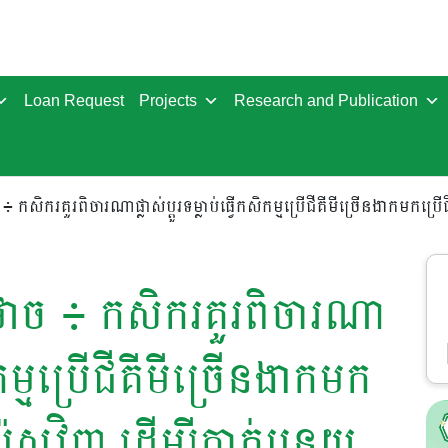
Loan Request
Projects
Research and Publication
កសិករគួរពិចារណាផ្លាស់ប្តូរទម្លាប់ធ្វើកសិកម្មប្រើជីគីមីច្រើនងាកមកប្រើ
ថាច ៖ កសិករគួរពិចារណា
សិកម្មប្រើជីគីមីច្រើនងាកមក
ំប៉ុសវិញ ដើម្បីកាត់បន្ថយ