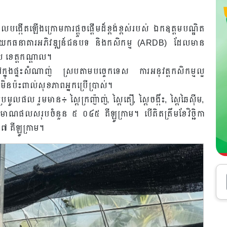
ង្កើតឡើងក្រោមការផ្តួចផ្តើមដ៏ខ្ពង់ខ្ពស់របស់ ឯកឧត្តមបណ្ឌិត
្គនាយកធនាគារអភិវឌ្ឍន៍ជនបទ និងកសិកម្ម (ARDB) ដែលមាន
ដាល ខេត្តកណ្ដាល។
ពនៅក្នុងផ្ទះសំណាញ់ ស្របតាមបច្ចេកទេស ការអនុវត្តកសិកម្មល្អ
មិនប៉ះពាល់សុខភាពអ្នកប្រើប្រាស់។
ប្រមូលផល រួមមាន៖ ស្ពៃក្រញ៉ាញ់, ស្ពៃតឿ, ស្ពៃចង្កឹះ, ស្ពៃឆៃស៊ីម,
មាណផលសរុបចំនួន ៥ ០៤៥ គីឡូក្រាម។ បើគិតត្រឹមខែវិច្ឆិកា
 គីឡូក្រាម។