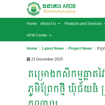
Home
About Us
Products and Services
APM Center
Home
Latest News
Project News
គម្រោ
23 December 2025
គម្រោងកសិកម្មឆ្លាតវ
ភូមិព្រែកថ្មី ឃុំជ័យធំ
កណ្ដាល