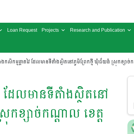
Loan Request
Projects
Research and Publication
ងកសិកម្មឆ្លាតវៃ ដែលមានទីតាំងស្ថិតនៅភូមិព្រែកថ្មី ឃុំជ័យធំ ស្រុកខ្សាច
ៃ ដែលមានទីតាំងស្ថិតនៅ
 ស្រុកខ្សាច់កណ្ដាល ខេត្ត