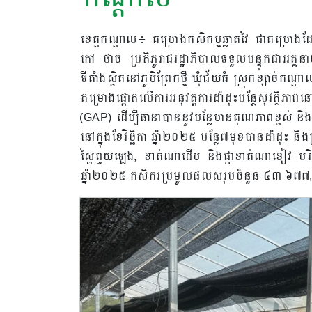
ខេត្តកណ្ដាល៖ គម្រោងកសិកម្មឆ្លាតវៃ ជាគម្រោងដែលប
កៅ ថាច ប្រតិភូរាជរដ្ឋាភិបាលទទួលបន្ទុកជាអគ
ទីតាំងស្ថិតនៅភូមិព្រែកថ្មី ឃុំជ័យធំ ស្រុកខ្សាច់កណ្
គម្រោងផ្ដោតលើការអនុវត្តការដាំដុះបន្លែសុវត្ថិភា
(GAP) ដើម្បីធានាបាននូវបន្លែមានគុណភាពខ្ពស់ និង
នៅក្នុងខែវិច្ឆិកា ឆ្នាំ២០២៥ បន្លែ៧មុខបានដាំដុះ និង
ស្ពៃពួយឡេង, ខាត់ណាដើម និងផ្កាខាត់ណាខៀវ បរិ
ឆ្នាំ២០២៥ កសិករប្រមូលផលសរុបចំនួន ៤៣ ៦៧៧,៧