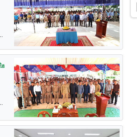
ហើយ
ិត
ជា
ទេស
ុង
ស់
់
ាជ
ម
ំពង់
ទី
រង
្លែ
សា
ង
នៃ
ាល
ន៍
ជា
ី
ងទី
រ
ជើញ
ពង់
 ២០
ប្ប
ល់
ឃុំ