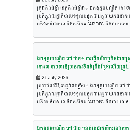
អាជីវកម្មរីកចម្រើន
ក្រុងកំពង់ឆ្នាំ,ខេត្តកំពង់ឆ្នាំង៖ ឯកឧត្តមបណ្ឌិត កៅ ថ
ប្រតិភូរាជរដ្ឋាភិបាលទទួលបន្ទុកជាអគ្គនាយកធនាគារ
អភិវឌ្ឍន៍ជនបទ និងកសិកម្ម (ARDB) និងជាប្រធាន
សមាគមបណ្ដាញកសិករតេជោ នៅរសៀលថ្ងៃទី២១ ខ
កក្កដា ឆ្នាំ២០២៦នេះ បានជំរុញឱ្យប្រជាកសិករនៅក្រ
កំពង់ឆ្នាំង ខេត្តកំពង់ឆ្នាំង ត្រូវប្តូរទម្លាប់នៃការធ្វើកសិកម
បែបថ្មី ក្នុងនោះគួររួមគ្នាចងក្រងក្រុមផលិតដែលមានទ
ឯកឧត្តមបណ្ឌិត កៅ ថាច៖ ការធ្វើកសិកម្មមិនងាយស្
បច្ចេកទេស និងទីផ្សារ ព្រមទាំងងាកប្រើប្រាស់ឥណទ
នោះទេ ទាមទារឱ្យមានការខិតខំប្រឹងប្រែងហើយត្រូវច
របស់ ធនាគារARDB ដើម្បីជួយពង្រីកអាជីវកម្មឲ្យកាន
គ្រប់គ្រងថ្លៃដើមផលិតនិងទីផ្សារជាមុនសិន ទើបធ្វើស្
21 July 2026
រីកចម្រើន។ នៅក្នុងពិធីចុះជួបសំណេះសំណាល និងស
មិនខាត
ស្រុកជលគិរី,ខេត្តកំពង់ឆ្នាំង៖ ឯកឧត្តមបណ្ឌិត កៅ ថ
សុខទុក្ខប្រជាកសិករនៅក្រុងកំពង់ឆ្នាំង ខេត្តកំពង់ឆ្នាំង
ប្រតិភូរាជរដ្ឋាភិបាលទទួលបន្ទុកជាអគ្គនាយកធនាគារ
មានការអញ្ជើញចូលរួមផងដែរពី លោកជំទាវ ប៊ន សុភី
អភិវឌ្ឍន៍ជនបទ និងកសិកម្ម (ARDB) និងជាប្រធាន
អភិបាលរងខេត្តកំពង់ឆ្នាំង តំណាងដ៏ខ្ពង់ខ្ពស់ ឯកឧត្ត
សមាគមបណ្តាញកសិករតេជោ នៅថ្ងៃទី២១ ខែកក្កដា
ស៊ុន សុវណ្ណារិទ្ធិ អភិបាលនៃគណៈអភិបាលខេត្តកំពង់ឆ្
ឆ្នាំ២០២៦ បានបញ្ជាក់ជូនកសិករនៅស្រុកជលគិរី ខេត្
លោក ទូច លីហួច អភិបាលរងក្រុងកំពង់ឆ្នាំង ថ្នាក់ដឹក
កំពង់ឆ្នាំងថា ការធ្វើកសិកម្មមិនងាយស្រួលនោះទេ ដ
ឯកឧត្តមបណ្ឌិត កៅ ថាច ប្រាប់ប្រជាកសិករនៅស្រុក
និងមន្ត្រីកសិកម្ម អាជ្ញាធរមូលដ្ឋាន មន្ត្រីកសិកម្មព្រមទ