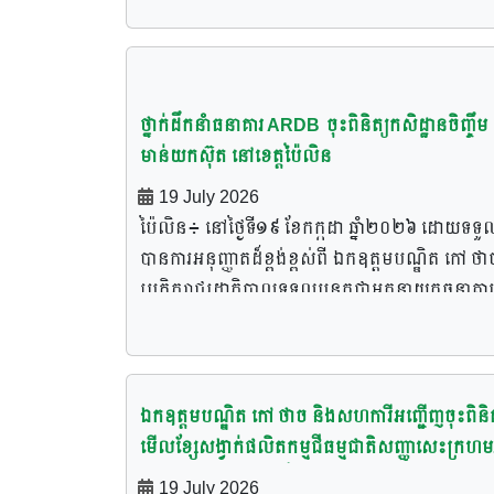
បច្ចេកទេសដាំដុះ ចិញ្ចឹមសត្វ, និងជាអ្នកចម្លងសំឡេងព
ឧត្តមបណ្ឌិតប្រតិភូនៅក្នុងជំនួបនឹងប្រជាកសិករបាន
ផលិតស្រូវ លោក ចាន់ សំអុល រសៀលថ្ងៃទី១៩ខែកក្ក
លឹម និង ឯកឧត្ដម ប៉ិច សានី អគ្គនាយករង នៃធនាគា
កង្វល់របស់កសិករទៅដល់ថ្នាក់ដឹកនាំ ទី២ […]
ជំរុញឱ្យប្រជាកសិករត្រូវមានការប្រុងប្រយ័ត្នចំពោះព័ត
ឆ្នាំ២០២៦នេះរៀបចំឡើង ដោយធនាគារអភិវឌ្ឍន៍ជ
ARDB រួមទាំងសហការី បានចុះត្រួតពិនិត្យ និងសួរស
មានលើបណ្តាញសង្គមអំពីតម្លៃស្រូវថាខាត ដោយកុំ
និងកសិកម្ម(ARDB)សាខាខេត្តបាត់ដំបង ។ ក្នុង
ទុក្ខកសិករ នៅក្នុងគម្រោងកាត់បន្ថយភាពក្រីក្រ នៅឃុំ
ទាន់ជឿ […]
គោលបំណងពិធីចុះហត្ថលេខា គឺ ដើម្បីបង្កើតជាភាពជ
ពេជ្រចិន្ដា ស្រុកភ្នំព្រឹក ខេត្តបាត់ដំបង។ ក្នុងឱកាសនៃ
ថ្នាក់ដឹកនាំធនាគារ ARDB ចុះពិនិត្យកសិដ្ឋានចិញ្ចឹម
ដៃគូរវាងវិស័យឯកជន និងប្រជាកសិករ តាមរយៈការ
ចុះត្រួតពិនិត្យនេះ ឯកឧត្ដមអគ្គនាយករង បានវាយតម្
មាន់យកស៊ុត នៅខេត្តប៉ៃលិន
ធានាទិញស្រូវពីកសិករត្រឡប់មកវិញ ក្នុងតម្លៃមួយស
ខ្ពស់ចំពោះលទ្ធផល និងកិច្ចខិតខំប្រឹងប្រែង របស់បងប្
រម្យ និងមានស្ថិរភាព ដែលជួយកាត់បន្ថយហានិភ័យខ
19 July 2026
ប្រជាកសិករក្នុងគម្រោង ដែលបានចូលរួមអនុវត្តការដា
ផ្នែកទីផ្សារ និងការបង្អាប់ថ្លៃពីឈ្មួញមួយចំនួន។ នៅក្នុ
ប៉ៃលិន៖ នៅថ្ងៃទី១៩ ខែកក្កដា ឆ្នាំ២០២៦ ដោយទទួ
ដុះបន្លែសុវត្ថិភាពក្នុងផ្ទះសំណាញ់ ប្រកបដោយឆន្ទៈខ្ព
ឱកាសនោះ ឯកឧត្តមបណ្ឌិត កៅ ថាច […]
បានការអនុញ្ញាតដ៏ខ្ពង់ខ្ពស់ពី ឯកឧត្ដមបណ្ឌិត កៅ ថា
និងទទួលបានលទ្ធផលល្អប្រសើរ។ បន្ថែមពីនេះ ឯកឧត
ប្រតិភូរាជរដ្ឋាភិបាលទទួលបន្ទុកជាអគ្គនាយកធនាគារ
អគ្គនាយករង បានលើកទឹកចិត្តបងប្អូនប្រជាកសិករ ជ
អភិវឌ្ឍន៍ជនបទ និងកសិកម្ម (ARDB), ឯកឧត្ដម បា
ពិសេសពលករដែលបានវិលត្រឡប់ពីក្រៅប្រទេស ឱ្យ
លឹម និងឯកឧត្ដម ប៉ិច សានី អគ្គនាយករង នៃធនាគារ
គិតគូរពង្រីកការដាំដុះបន្លែ បន្ថែមទៀត ដើម្បីបង្កើត
ARDB រួមទាំងសហការី បានចុះត្រួតពិនិត្យកសិដ្ឋាន
ឱកាសការងារ និងបង្កើនប្រាក់ចំណូលគ្រួសារឱ្យកាន់ត
ចិញ្ចឹមមាន់យកស៊ុត និងខ្សែច្រវាក់ផលិតកម្មកែច្នៃចំណ
ឯកឧត្តមបណ្ឌិត កៅ ថាច និងសហការីអញ្ជើញចុះពិនិត
ប្រសើរ។ លើសពីនេះ ឯកឧត្ដមអគ្គនាយករង បានលើ
របស់ក្រុមហ៊ុន PP Agrotech Co,.Ltd ដែលមានទីតា
មើលខ្សែសង្វាក់ផលិតកម្មជីធម្មជាតិសញ្ញាសេះក្រហ
ទឹកចិត្តប្រជាកសិករ ឱ្យចូលរួមជាមួយ សមាគមបណ្ដ
ស្ថិតនៅសង្កាត់សាលាក្រៅ ក្រុងប៉ៃលិន ខេត្តប៉ៃលិន។
ស្រុកបាកាន ខេត្តពោធិ៍សាត់ ដែលកំពុងផលិតជីធម្មជា
កសិករតេជោ ដើម្បីទទួលបានឱកាសពង្រីកទីផ្សារ និង
19 July 2026