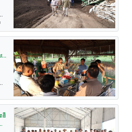
ឹម
ឌិត
ល
ុង
យ
ល
ញ
វ
ើរ
់យក
គ
់
ិត្យ
ម
ី
ពដី
ដុះ
 នៅ
ដែល
ិញ