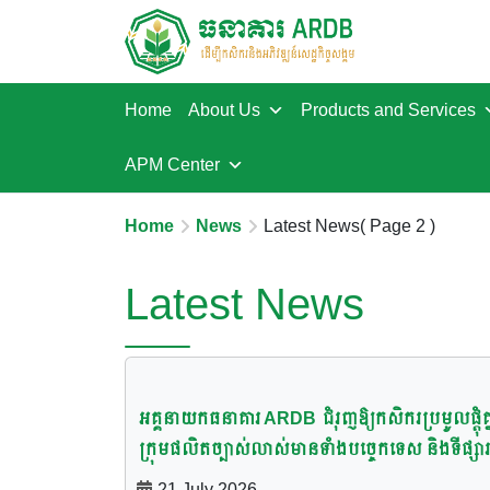
Home
About Us
Products and Services
APM Center
Home
News
Latest News
( Page 2 )
Latest News
អគ្គនាយកធនាគារ ARDB ជំរុញឱ្យកសិករប្រមូលផ្តុំគ្
ក្រុមផលិតច្បាស់លាស់មានទាំងបច្ចេកទេស និងទីផ្សារ
ព្រមទាំងងាកមកប្រើប្រាស់ឥណទានរបស់ ARDB ដើម្
21 July 2026