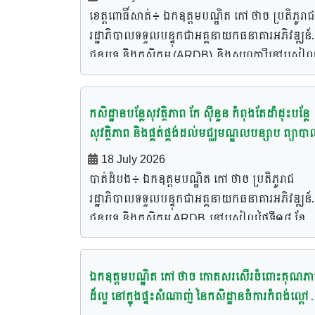
បច្ចុប្បន្ន ក្រុមហ៊ុន PP Agrotech Co,.Ltd កំពុងចិញ្ច
បម្រើឱ្យវិស័យកសិកម្ម
ដោះស្រាយបញ្ហានានា តាមរយៈសមាគមបណ្ដាញ
ខេត្តពោធិ៍សាត់៖ ឯកឧត្តមបណ្ឌិត កៅ ថាច ប្រតិភូរាជ
មាន់យកស៊ុតចំនួន ២៣ ម៉ឺនក្បាល ដែលអាចផ្ដល់ស៊ុត
កសិករតេជោ។ ជាចុងក្រោយ ឯកឧត្ដមអគ្គនាយករង
រដ្ឋាភិបាលទទួលបន្ទុកជាអគ្គនាយកធនាគារអភិវឌ្ឍន៍
ប្រមាណជាង ២១ ម៉ឺនគ្រាប់ ក្នុង១ថ្ងៃ។ ទន្ទឹមនេះ ក្រុម
បានពាំនាំប្រសាន៍ផ្ដាំផ្ញើសួរសុខទុក្ខ របស់ឯកឧត្ដមបណ្
ជនបទ និងកសិកម្ម (ARDB) និងសហការីនៅរសៀ
ហ៊ុនក៏មានការកែច្នៃចំណីមាន់ ដែលផ្សំពីវត្ថុធាតុដើមក្ន
[…]
ថ្ងៃទី១៩ ខែកក្កដា ឆ្នាំ២០២៦នេះ បានអញ្ជើញចុះពិនិត្
ស្រុក ដែលអាចផលិតចំណីបានប្រមាណ ១៦០ តោន
ផ្ទាល់នូវសង្វាក់ផលិតកម្មផលិតជីកំប៉ុសរបស់ក្រុមហ៊ុន
ក្នុង១ថ្ងៃ និងអាចបង្កើនការផលិតបន្ថែមទៀត តាម
កសិដ្ឋានបន្លែសុវត្ថិភាព កែ ស៊ីនួន កំពុងតែដាំដុះបន្លែ
សញ្ញាសេះក្រហម ដែលមានទីតាំងស្ថិតនៅភូមិចំការអូ
តម្រូវការអតិថិជន។ បន្ថែមពីនេះ ក្រុមហ៊ុនក៏បាននិង
សុវត្ថិភាព និងផ្គត់ផ្គង់ដល់មជ្ឈមណ្ឌលបន្សាប ព្យាបា
ឃុំអូតាប៉ោង ស្រុកបាកាន ខេត្តពោធិ៍សាត់ ។ ការអញ្ជើ
កំពុងពង្រីកផលិតកម្មទៅខេត្តផ្សេងៗទៀត និងគំរូអាជី
និងស្តារនីតិសម្បទាអ្នកញៀនគ្រឿងញៀន
ចុះពិនិតយរបស់ ឯកឧត្តមបណ្ឌិត កៅ ថាច គឺអមដំណ
18 July 2026
កម្ម ដល់កសិករដែលមានចំណាប់អារម្មណ៍ចិញ្ចឹមមាន
ដោយ ឯកឧត្តម បាន លឹម និងឯកឧត្តម ប៉ិច សានី អគ្
បាត់ដំបង៖ ឯកឧត្តមបណ្ឌិត កៅ ថាច ប្រតិភូរាជ
ស៊ុត ផងដែរ។ […]
នាយករង ព្រមទាំងសហការី ដែលក្នុងគោលដៅសំខាន
រដ្ឋាភិបាលទទួលបន្ទុកជាអគ្គនាយកធនាគារអភិវឌ្ឍន៍
ដើម្បីស្វែងយល់ពីវឌ្ឍនភាព និងការផលិតជីធម្មជាតិ
ជនបទ និងកសិកម្ម ARDB នៅរសៀលថ្ងៃទី១៨ ខែ
បម្រើឱ្យវិស័យកសិកម្ម។ លើសពីនេះ ក្នុងដំណើរចុះពិន
កក្កដា ឆ្នាំ២០២៦ អមដំណើរដោយឯកឧត្តម បាន លឹ
ក្រុមហ៊ុន សញ្ញាសេះក្រហមនេះក៏បានបង្ហាញឱ្យឃើញព
និងឯកឧត្តម ប៉ិច សានី អគ្គនាយករងធនាគារ ARDB
ការយកចិត្តទុកដាក់ដល់អ្នកវិនិយោគ ក្នុងសង្វាក់
ឯកឧត្តមបណ្ឌិត កៅ ថាច កោតសរសើរចំពោះគុណភា
និងសហការី បានអញ្ជើញចុះពិនិត្យមើលដំណើរការដាំ
ផលិតកម្មរបស់ក្រុមហ៊ុនកែច្នៃកកនុងស្រុក ដើម្បីជួយ
ដ៏ល្អ នៅក្នុងផ្ទះសំណាញ់ នៃកសិដ្ឋានចំការកំពង់ល្ពៅ
បន្លែសុវត្ថិភាពនៅកសិដ្ឋានបន្លែសុវត្ថិភាព កែ ស៊ីនួន 
លើកកម្ពស់សេដ្ឋកិច្ចសហគមន៍ តាមរយៈការប្រមូលទ