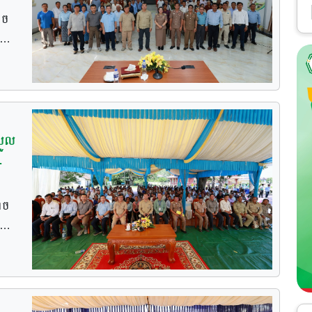
ាច
ែ
ុង
្ម
ាំង
រួល
ាន
េះ
់តែ
រែ
ួរ
ាច
 គឺ
ម
នាំង
ត
នាំ
ែល
ាំង