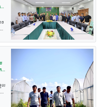
្ម
ាង
្យ
រ
ញ។
ៃសម
នុង
ថាច
ខ
្ញ
គារ
្វល់
ជា
ន្ត
ន
ice
ឹង
ាត់
ំដុះ
យ
េ
ង
ោះ
្នំ
ត
 កៅ
ទួល
កាស
,
ុ,
ន