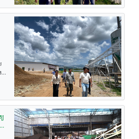
ី
ដា
រ
៍
នបទ
ុខ
ា
ការ
លៃ
ម
អូន
ាង
ំ
ង
ល
ស់
ច
្ដម
ា
ន
ែ
ី
្យ
ក
ំង
មនៅ
ាញ
តិ
ការ