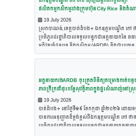
ឯកឧត្តមបណ្ឌិត កៅ ថាច ជំរុញយន្តការកិច្ចសន្យា
បរិបទថ្មីនេះ កសិករគួរកែប្រែផ្នត់គំនិតនៃការធ្វើកសិកម
ទាំង ៩នៃស្រុកទឹកផុស សរុបប្រមាណ ៣០០រូប។ ឯក
បម្រើគោលនយោបាយរបស់រាជរដ្ឋាភិបាល។ […]
ផលិតកម្មកសិកម្មរវាងក្រុមហ៊ុន City Rice និងតំណ
ដោយអនុវត្តដាំដុះឆ្លាតវៃ​ និងត្រូវនេះរកថ្លៃដើមផលិតឱ
ឧត្តមបណ្ឌិត កៅ ថាច ក្នុងនាមសមាគមបណ្តាញកសិក
កសិករអ្នកផលិតស្រូវនៅស្រុកបាណន់ ខេត្តបាត់ដំបង
ឃើញក្នុង១ឯកតា ទើបធ្វើស្រែមិនខាតនិងបានចំណេ
តេជោបានប្រសាសន៍លើកឡើងអំពីគុណតម្លៃសំខាន់ៗ
19 July 2026
ដើម្បីរួមគ្នាធានាលើការទិញស្រូវពីកសិករឲ្យមានតម្ល
ការបញ្ជាក់របស់ ឯកឧត្តមបណ្ឌិត កៅ ថាច ដូច្នោះ ក្នុង
របស់សមាគមបណ្តាញកសិករតេជោ ដែលបង្កើតឡើងក្
ស្រុកបាណន់,ខេត្តបាត់ដំបង៖ ឯកឧត្តមបណ្ឌិត កៅ 
រម្យនៅលើទីផ្សារ
ឱកាសអញ្ជើញចុះជួបសំណេះសំណាល និងសួរសុខទុក្
គោលបំណងធ្វើជាស្ពានចំលងកសិករទៅរកប្រភពហិរញ
ប្រតិភូរាជរដ្ឋាភិបាលទទួលបន្ទុកជាអគ្គនាយកនៃ ធនា
ដោយផ្ទាល់ជាមួយបងប្អូនប្រជាកសិករនៅក្នុងស្រុក
វត្ថុ, បច្ចេកទេសដាំដុះ ចិញ្ចឹមសត្វ, និងចំលងសំឡេងកង
អភិវឌ្ឍន៍ជនបទ និងកសិកម្ម (ARDB) និងជាប្រធាន
បរិបូរណ៍ខេត្តកំពង់ឆ្នាំង ដែលមានការញ្ជើញចូលរួម
របស់កសិករទៅដល់ថ្នាក់ដឹកនាំ និងជាខែលការពារប្រ
សមាគមបណ្តាញកសិករតេជោបានជំរុញនិងគាំទ្រនូវយ
ផងដែរ ពីឯកឧត្តម ស៊ុន សុវណ្ណារិទ្ធ អភិបាលនៃគណៈ
កសិករ។ ក្នុងឱកាសនោះ ឯកឧត្តមបណ្ឌិតប្រតិភូក៏បា
ការកិច្ចសន្យាផលិតកម្មកសិកម្មរវាងក្រុមហ៊ុន City R
អភិបាលខេត្តកំពង់ឆ្នាំង ឯកឧត្តម ស៊ីវ រុន ប្រធានក្រុម
អំពាវនាវនិងស្នើឱ្យបងប្អូនប្រជាកសិករទាំងអស់ មុនន
និងក្រុមកសិករអ្នកផលិតស្រូវ នៅស្រុកបាណន់ ខេត្តប
ប្រឹក្សាខេត្តកំពង់ឆ្នាំង, លោកចេង ច័ន្ទដូណា អភិបាល
ចាប់ផ្តើមការងារបង្កបង្កើនផលកសិកម្ម មិនថាតែការដា
ដំបង ដើម្បីរួមគ្នាធានាការទិញស្រូវពីកសិករឲ្យមាន
អគ្គនាយករងARDB ចុះត្រួតពិនិត្យគម្រោងកាត់បន្ថ
ស្រុកបរិបូរណ៍ អ្នកជំនាញ វារីវប្បកម្ម, សាកវប្បកម្ម, ម
ដំណាំ ឬការចិញ្ចឹមសត្វនោះទេ ត្រូវយកចិត្តទុកដាក់ និ
តម្លៃសមរម្យនៅលើទីផ្សារ។ ប្រសាសន៍លើកឡើងដូច្ន
ភាពក្រីក្រដាំដុះបន្លែសុវត្ថិភាពក្នុងផ្ទះសំណាញ់នៅស្រុកភ
ភូមិ មេឃុំ, និងប្រជាកសិករមកពីឃុំទាំង ១១នៃស្រុក
តាមដានការព្យាករណ៍អាកាសធាតុឱ្យបានដិតដល់បំផុ
របស់ ឯកឧត្តមបណ្ឌិត កៅ ថាច ក្នុងឱកាសអញ្ជើញជា
ព្រឹក ខេត្តបាត់ដំបង
19 July 2026
បរិបូរណ៍ សរុបប្រមាណ ៣៨២រូប។ ឯកឧត្តមបណ្ឌិត
ដោយសារតែបច្ចុប្បន្នពិភពលោកក៏ដូចជាកម្ពុជាយើង
អធិបតីភាពដ៏ខ្ពង់ខ្ពស់ ពិធីចុះហត្ថលេខាលើកិច្ចសន្យា
បាត់ដំបង៖ នៅថ្ងៃទី១៩ ខែកក្កដា ឆ្នាំ២០២៦ ដោយទ
ថាច បានជម្រាបជូនដល់ប្រជាកសិករថា សមាគម
កំពុងរងផលប៉ះពាល់យ៉ាងធ្ងន់ធ្ងរពីបាតុភូតប្រែប្រួល
ផលិតកម្មកសិកម្ម ស្តីពីការផលិត និងការផ្គត់ផ្គង់ស្រូវ
បានការអនុញ្ញាតដ៏ខ្ពង់ខ្ពស់ពីឯកឧត្ដមបណ្ឌិត កៅ ថាច
បណ្តាញកសិករតេជោដែលបង្កើតឡើងក្នុង
អាកាសធាតុអែលនីញ៉ូ (El Niño) ដែលបង្កឱ្យមានអា
រវាងតំណាងក្រុមហ៊ុន City Rice Import Export Co.
ប្រតិភូរាជរដ្ឋាភិបាលទទួលបន្ទុកជាអគ្គនាយកធនាគារ
គោលបំណងទី១ ធ្វើជាស្ពានចំលងទៅរកប្រភពហិរញ្ញវត្ថ
ធាតុក្តៅហួតហែងខ្លាំង និងកង្វះខាតទឹកជាដើម។ ឯក
Ltd លោក ឡាយ ឈុនហាំង និងភាគីក្រុមកសិករអ្នក
អភិវឌ្ឍន៍ជនបទ និងកសិកម្ម (ARDB), ឯកឧត្ដម បា