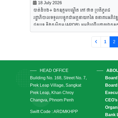
ស្រុករតនមណ្ឌល
មានទីតាំងស្ថិតនៅក្នុងមជ្ឈមណ្ឌលបន្សាប ព្យាបាល ន
18 July 2026
វត្ថុធាតុដើមដូចជា លាមកគោ និងលាមកមាន់ ផ្ទាល់ព
ស្តារនីតិសម្បទាអ្នកញៀនគ្រឿងញៀន កែ ស៊ីនួន នៅ
បាត់ដំបង៖ ឯកឧត្តមបណ្ឌិត កៅ ថាច ប្រតិភូរាជ
ប្អូនប្រជាកសិករនៅក្នុងតំបន់យកមកកែច្នៃធ្វើជាជី
ភូមិស្តៅ ឃុំស្តៅ ស្រុករតនមណ្ឌល ខេត្តបាត់ដំបង។ ក
រដ្ឋាភិបាលទទួលបន្ទុកជាអគ្គនាយកនៃ ធនាគារអភិវឌ្ឍ
ធម្មជាតិ សម្រាប់ដំណាំបន្ថែផ្សេងៗ ដែលមិនប៉ះពាល់
ដ្ឋានបន្លែសុវត្ថិភាព កែ ស៊ីនួន កំពុងដាំដុះបន្លែក្នុងផ្ទះ
ជនបទ និងកសិកម្ម (ARDB) អមដំណើរដោយឯកឧត្
សុខភាព។ បើតាមលោក ហួន សារ៉ាវុធ ប្រធានគ្រប់គ្រ
សំណាញ់ចំនួន៦០ខ្នង ក្នុងទំហំដីប្រមាណជាង ១០ហិ
បាន លឹម និងឯកឧត្តម ប៉ិច សានី អគ្គនាយករងធនាគ
ក្រុមហ៊ុនផលិតជីធម្មជាតិសញ្ញាសេះក្រហម បានឱ្យដឹ
ដោយមានគ្រូជំនាញ១២រូប ចាំជួយបណ្តុះបណ្តាល
ARDB ព្រមទាំងសហការី នៅរសៀលថ្ងៃទី ១៨ ខែកក្
1
2
សព្វថ្ងៃក្រុមហ៊ុនសេះក្រហម មានសមត្ថភាពផលិតជី
អ្នកញៀនគ្រឿងញៀនឱ្យចេះដាំដុះបន្លែក្នុងផ្ទះសំណា
ឆ្នាំ២០២៦ បានអញ្ជើញចុះសួរសុខទុក្ខ និងពិនិត្យខ្សែ
ធម្មជាតិ ៥០តោនក្នុងមួយថ្ងៃ ។ ជាមួយគ្នានេះ ក្រុមហ៊ុ
និងបន្សាបគ្រឿងញៀន។ ក្នុងមួយថ្ងៃបន្លែប្រមាណ
ច្រវាក់ផលិតកម្មដោយផ្ទាល់នៅ កសិដ្ឋានចំការកំពង់ល្
មានផែនការពង្រីកខ្លួនតាមរយៈការរៀបចំម៉ាស៊ីនផលិ
១៥០គីឡូក្រាមត្រូវបានផ្គត់ផ្គង់ដល់មជ្ឈមណ្ឌលបន្សា
ដែលជាការបង្ហាញពីការយកចិត្តទុកដាក់ខ្ពស់ លើការ
បន្ថែមទៀត […]
ព្យាបាល និងស្តារនីតិសម្បទាអ្នកញៀនគ្រឿងញៀន ក
អភិវឌ្ឍវិស័យកសិកម្មបែបទំនើប និងការធានាសន្តិសុខ
HEAD OFFICE
ABOU
ស៊ីនួន ខេត្តបាត់ដំបង។ ការអញ្ជើញចុះពិនិត្យមើល ទីត
ស្បៀងក្នុងស្រុក។ កសិដ្ឋានចំការកំពង់ល្ពៅ ស្ថិតនៅភូម
Building No. 168, Street No. 7,
Board
ដាំដុះបន្លែសុវត្ថិភាពនៅកសិដ្ឋានខាងលើរបស់ឯកឧត្ត
រស្មីសង្ហា ឃុំរស្មីសង្ហា ស្រុករតនមណ្ឌល ខេត្តបាត់ដំប
Prek Leap Village, Sangkat
Board 
បណ្ឌិត កៅ ថាច បាននិងកំពុងតែជំរុញ លើកស្ទួយកស
ដែលមានសហគមន៍ដាំបន្លែចម្រុះ និងត្រសក់ផ្អែម ជា
Prek Leap, Khan Chroy
Execu
អ្នកដាំដុះ ដើម្បីផ្គត់ផ្គង់តម្រូវការអ្នកបរិភោគបន្លែប្រចាំថ
ផ្ទះសំណាញ់ជាង១០០ខ្នង សម្រាប់ផ្គត់ផ្គង់លើទីផ្សារ
Changva, Phnom Penh
CEO’s
ជាពិសេស […]
ក្នុងឱកាសចុះពិនិត្យនោះ ឯកឧត្តមបណ្ឌិត កៅ ថាច ប
Organi
Swift Code : ARDMKHPP
សម្ដែងនូវការកោតសរសើរចំពោះគុណភាពដី ថាមាន
Bank 