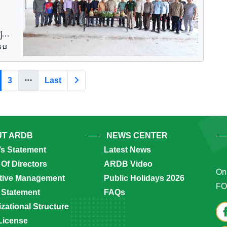
ិង
ីបង
សិ
ន៍
ដល់
តម
ង
កតា
ារ
ងថា
កដា
3
Last
ញ់
ន
ពៅ
តជី
ប
ែ
T ARDB
NEWS CENTER
ាំង
ិ
’s Statement
Latest News
ម
ង
Of Directors
ARDB Video
ិករ
Onl
មួយ
tive Management
Public Holidays 2026
្ងៃ
FO
។ នៅ
 Statement
FAQs
ាន
zational Structure
License