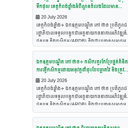
ទាមទារឱ្យកសិករយើងត្រូវមានការខិតខំប្រឹងប្រែង 
ទឹកផុស ខេត្តកំពង់ឆ្នាំងអំពីស្ពានចំលងដែលមាន
ប្រជាកសិករសរុបប្រមាណ ២០០នាក់។ ឯកឧត្តមបណ្ឌ
ត្រូវចេះគ្រប់គ្រងថ្លៃដើមផលិត បច្ចេកទេស និងទីផ្សារ
ប្រសិទ្ធភាពដើម្បីតភ្ជាប់ទៅរកប្រភពហិរញ្ញវត្ថុ បច្ចេក
កៅ ថាច បានលើកឡើងក្នុងពិធីនោះថា ដំណើរចុះជួប
20 July 2026
មុនសិន ទើបធ្វើស្រែមិនខាត និងបានផលចំណេញ។ ក្ន
និងទីផ្សារ របស់សមាគមបណ្តាញកសិករតេជោ
កសិករនាពេលនេះ គឺដើម្បីផ្សព្វផ្សាយព័ត៌មានអំពី
ខេត្តកំពង់ឆ្នាំង៖ ឯកឧត្តមបណ្ឌិត កៅ ថាច ប្រតិភូរាជ
ឱកាសចុះជួបសំណេះសំណាល និងសួរសុខទុក្ខប្រជា
សមាគមបណ្ដាញកសិករតេជោ និងកម្មវិធីឥណទានរប
រដ្ឋាភិបាលទទួលបន្ទុកជាអគ្គនាយកធនាគារអភិវឌ្ឍន៍
កសិករប្រមាណ ៣០០នាក់ នៅស្រុកជលគិរី ខេត្តកំពង
ARDB ដែលជាធនាគារបម្រើគោលនយោបាយរបស់រ
ជនបទ និងកសិកម្ម (ARDB) និងជាប្រធានសមាគម
ឆ្នាំងរបស់ ឯកឧត្តមបណ្ឌិត កៅ ថាច និងសហការី ព្រ
រដ្ឋាភិបាលគឺមានអត្រាការប្រាក់ទាប ជាពិសេស ខេត្តក
បណ្តាញកសិករតេជោ ព្រមទាំងសហការីនៅរសៀលថ្ងៃ
ទាំងមានការអញ្ជើញចូលរួមពី លោក នៃ ចារី អភិបាល
ឆ្នាំងមានសក្តានុពលលើវិស័យកសិកម្មរួមមាន ការដាំបន
២០ ខែកក្កដា ឆ្នាំ២០២៦នេះ បានអញ្ជើញចុះជួបពិភាក្
ខេត្តកំពង់ឆ្នាំង តំណាងឱ្យអភិបាលខេត្ត ថ្នាក់ដឹកនាំ និ
ឯកឧត្តមបណ្ឌិត កៅ ថាច៖ កសិករគួរកែប្រែផ្នត់គំនិត
ការចិញ្ចឹមត្រី ការចិញ្ចឹមគោ […]
ជាមួយបងប្អូនប្រជាកសិករនៅក្នុងស្រុកទឹកផុស ខេត្ត
មន្ត្រីមន្ទីរកសិកម្ម រុក្ខាប្រមាញ់ និងនេសាទខេត្ត រដ្ឋប
ការធ្វើកសិកម្មដោយអនុវត្តដាំដុះបែបឆ្លាតវៃ និងត្រូវ
កំពង់ឆ្នាំងនិងបានជម្រាបជូនព័ត៍មានអំពីអត្ថប្រយោជ
ស្រុកជលគិរី អាជ្ញាធរមូលដ្ឋាន មន្ត្រីកសិកម្មឃុំ។ ឯក
ចេះរកថ្លៃដើមផលិតឱ្យឃើញក្នុង១ឯកតា ទើបធ្វើស្រែ
20 July 2026
នៃការចូលជាសមាជិកសមាគមបណ្តាញកសិករតេជោ
ឧត្តមបណ្ឌិត កៅ ថាច បានជម្រាបជូនកសិករថា កម្មវិធ
មិនខាតរួចបានចំណេញច្រើន
ខេត្តកំពង់ឆ្នាំង៖ ឯកឧត្តមបណ្ឌិត កៅ ថាច ប្រតិភូរាជ
ពិសេសការតភ្ជាប់ទៅរកប្រភពហិរញ្ញវត្ថុ បច្ចេកទេស និ
នេះមានគោលបំណងផ្សព្វផ្សាយពីអត្ថប្រយោជន៍នៃកា
រដ្ឋាភិបាលទទួលបន្ទុកជាអគ្គនាយកធនាគារអភិវឌ្ឍន៍
ផ្សារ។ ពិធីជួបជុំនិងសំណេះសំណាលនេះ ក៏មានការញ្
ចូលរួមក្នុងសមាគមបណ្តាញកសិករតេជោ ការអភិវឌ្ឍ
ជនបទ និងកសិកម្ម (ARDB) និងជាប្រធានសមាគម
ចូលរួមផងដែរពី លោក ជា សុខរិទ្ធ អភិបាលរងខេត្តកំ
ផលិតកម្មកសិកម្ម និងការពង្រឹងការតភ្ជាប់រវាងកសិករ
បណ្តាញកសិករតេជោព្រមទាំងសហការី នៅព្រឹកថ្ងៃទី
ឆ្នាំង និងលោកអភិបាលស្រុកទឹកផុស, អ្នកជំនាញ វារីវ
បច្ចេកទេស ហិរញ្ញប្បទាន និងទីផ្សារ និងណែនាំឱ្យស្គា
ខែកក្កដា ឆ្នាំ២០២៦នេះ បានរំលឹកជូនកសិករថា ក្នុង
កម្ម, សាកវប្បកម្ម, មេភូមិ មេឃុំ, និងប្រជាកសិករមកពី
ធនាគារអភិវឌ្ឍន៍ជនបទ និងកសិកម្ម ដែលជាធនាគារ