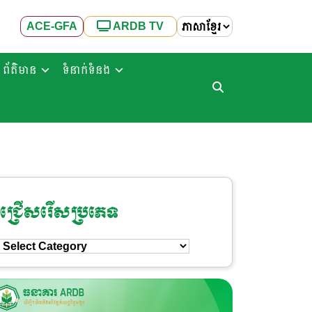
ACE-GFA
ARDB TV
ព័ត៌មាន
ទំនាក់ទំនង
ជ្រើសរើសប្រភេទ
ជ្រើសរើស
ប្រភេទ