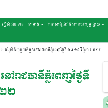
ស្នើសុំឥណទាន
គម្រោង
ការស្រាវជ្រាវ និងការបោះពុម្ពផ្សាយ
តម្លៃទំនិញមួយចំនួននៅរាជធានីភ្នំពេញថ្ងៃទី ១៧-១៨ វិច្ឆិកា ២០២២
ៅរាជធានីភ្នំពេញថ្ងៃទី
០២២