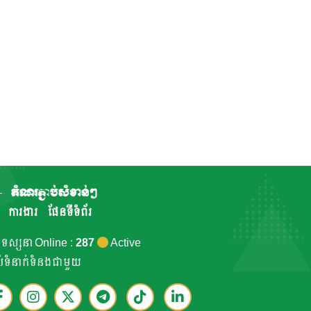
តំណរភ្ជាប់សំខាន់ៗ
ការងារ
ផែនទីទំព័រ
កទស្សនា Online :
287
Active
ាប់ទំនាក់ទំនងជាមួយ