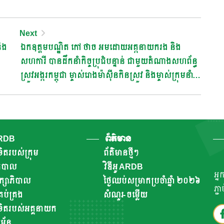
Next
ិង
ឯកឧត្តមបណ្ឌិត កៅ ថាច អមដោយអគ្កនាយករង និង
សហការី បានដឹកនាំកិច្ចប្រុជំបន្ទាន់ ជាមួយតំណាងសហព័ន្ធ
ស្រូវអង្ករកម្ពុជា ម្ចាស់រោងម៉ាស៊ីនកិនស្រូវ និងម្ចាស់ក្រុមនាំ
ចេញអង្ករ
ARDB
ព័ត៌មាន
ិតរបស់ក្រុម
ព័ត៌មានថ្មីៗ
ាភិបាល
វិឌីអូ ARDB
អ្ន
ឹក្សាភិបាល
ថ្ងៃឈប់សម្រាកប្រចាំឆ្នាំ ២០២៦
ភ្ជ
ប់គ្រង
សំណួរ-ចម្លើយ
ិតរបស់អគ្គនាយក
័ន្ធ