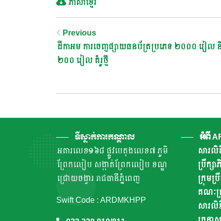
ភាសាខ្មែរ
Post
Previous
ដីកាអម ការចេញផ្សាយធនប័ត្រប្រភេទ ២០០០ រៀល ន
Navigation
២០០ រៀល​ គំរូថ្មី
ទីស្នាក់ការកណ្តាល
អំពី 
អគារលេខ១៦៨ ផ្លូវបេតុងលេខ៧ ភូមិ
សារលិខ
ព្រែកលៀប សង្កាត់ព្រែកលៀប ខណ្ឌ
ប្រឹក្ស
ជ្រោយចង្វារ រាជធានីភ្នំពេញ
ក្រុមប្រ
គណៈគ្រ
Swift Code : ARDMKHPP
សារលិខ
រចនាសម្ព