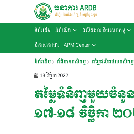
ទំព័រដើម
អំពីយើង
ផលិតផល និងសេវាកម្ម
ឱកាសការងារ​
APM Center
ទំព័រដើម
ព័ត៌មានកសិកម្ម
តម្លៃផលិតផលកសិកម្ម
18 វិច្ឆិកា 2022
តម្លៃទំនិញមួយចំនួនន
១៧-១៨ វិច្ឆិកា ២