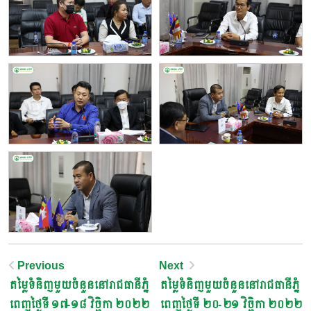
Post
Previous
Next
តម្លៃទំនិញមួយចំនួននៅរាជធានីភ្នំ
តម្លៃទំនិញមួយចំនួននៅរាជធានីភ្នំ
Navigation
ពេញថ្ងៃទី ១៧-១៨ វិច្ឆិកា ២០២២
ពេញថ្ងៃទី ២០-២១ វិច្ឆិកា ២០២២