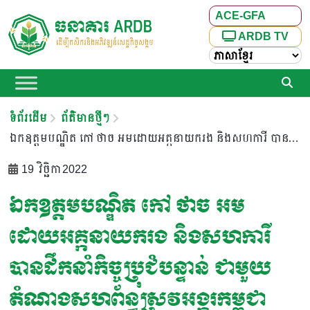
ACE-GFA
ARDB TV
ទំព័រដើម
ព័ត៌មានថ្មីៗ
ឯកឧត្តមបណ្ឌិត កៅ ថាច អមដោយអគ្កនាយករង និងសហការី បានដឹកនាំកិច្ចប្រុជំបន្ទាន់ ជាមួយតំណាងសហព័ន្ធស្រូវអង្ករកម្ពុជា ម្ចាស់រោងម៉ាស៊ីនកិនស្រូវ និងម្ចាស់ក្រុមនាំចេញអង្ករ
19 វិច្ឆិកា 2022
ឯកឧត្តមបណ្ឌិត កៅ ថាច អម
ដោយអគ្កនាយករង និងសហការី
បានដឹកនាំកិច្ចប្រុជំបន្ទាន់ ជាមួយ
តំណាងសហព័ន្ធស្រូវអង្ករកម្ពុជា