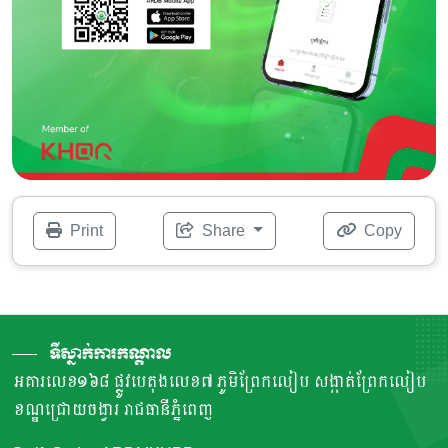
Print
Share
Copy
ទីស្នាក់ការកណ្តាល
អគារលេខ១៦៨ ផ្លូវបេតុងលេខ៧ ភូមិព្រែកលៀប សង្កាត់ព្រែកលៀប
ខណ្ឌជ្រោយចង្វារ រាជធានីភ្នំពេញ