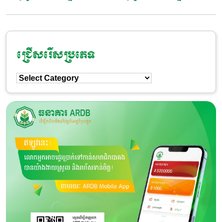
ជ្រើសរើសប្រភេទ
ជ្រើសរើស
ប្រភេទ