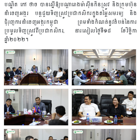
បណ្ឌិត កៅ ថាច បានស្នើឱ្យបណ្តារោងម៉ាស៊ីនកិនស្រូវ និងក្រុមហ៊ុន
នាំចេញអង្ករ បន្តជួយទិញស្រូវប្រជាកសិករក្នុងតម្លៃសមរម្យ និង
ជុំរុញការនាំចេញអង្ករកម្ពុជា ព្រមទាំងកំណត់នូវតំបន់នៃការ
ប្រមូលទិញស្រូវពីប្រជាកសិករ, នារសៀលថ្ងៃទី១៨ ខែវិច្ឆិកា
ឆ្នាំ២០២២។