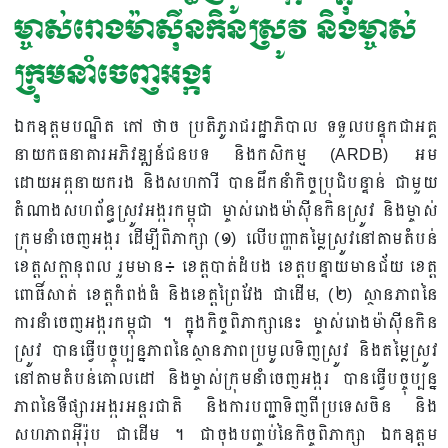
ម្ចាស់រោងម៉ាស៊ីនកិនស្រូវ និងម្ចាស់
ក្រុមនាំចេញអង្ករ
ឯកឧត្តមបណ្ឌិត កៅ ថាច ប្រតិភូរាជរដ្ឋាភិបាល ទទួលបន្ទុកជាអគ្គ
នាយកធនាគារអភិវឌ្ឍន៍ជនបទ និងកសិកម្ម (ARDB) អម
ដោយអគ្កនាយករង និងសហការី បានដឹកនាំកិច្ចប្រុជំបន្ទាន់ ជាមួយ
តំណាងសហព័ន្ធស្រូវអង្ករកម្ពុជា ម្ចាស់រោងម៉ាស៊ីនកិនស្រូវ និងម្ចាស់
ក្រុមនាំចេញអង្ករ ដើម្បីពិភាក្សា (១) លើបញ្ហាតម្លៃស្រូវនៅតាមតំបន់
ខេត្តសក្តានុពល រួមមាន៖ ខេត្តបាត់ដំបង ខេត្តបន្ទាយមានជ័យ ខេត្ត
ពោធិ៍សាត់ ខេត្តកំពង់ធំ និងខេត្តព្រៃវែង ជាដើម, (២) ស្ថានភាពនៃ
ការនាំចេញអង្ករកម្ពុជា ។ ក្នុងកិច្ចពិភាក្សានេះ ម្ចាស់រោងម៉ាស៊ីនកិន
ស្រូវ បានធ្វើបច្ចុប្បន្នភាពនៃស្ថានភាពប្រមូលទិញស្រូវ និងតម្លៃស្រូវ
នៅតាមតំបន់គោលដៅ និងម្ចាស់ក្រុមនាំចេញអង្ករ បានធ្វើបច្ចុប្បន្ន
ភាពនៃទីផ្សារអង្ករអន្តរជាតិ និងការបញ្ជាទិញពីប្រទេសចិន និង
សហភាពអ៊ឺរ៉ុប ជាដើម ។ ជាចុងបញ្ចប់នៃកិច្ចពិភាក្សា ឯកឧត្តម