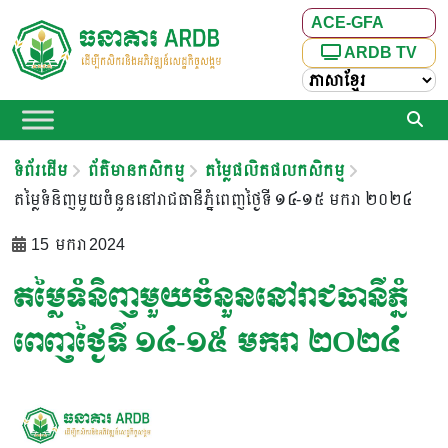
ACE-GFA
ARDB TV
ទំព័រដើម
ព័ត៌មានកសិកម្ម
តម្លៃផលិតផលកសិកម្ម
តម្លៃទំនិញមួយចំនួននៅរាជធានីភ្នំពេញថ្ងៃទី ១៤-១៥ មករា ២០២៤
15 មករា 2024
តម្លៃទំនិញមួយចំនួននៅរាជធានីភ្នំ
ពេញថ្ងៃទី ១៤-១៥ មករា ២០២៤