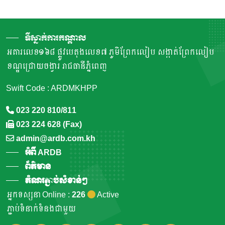
ទីស្នាក់ការកណ្តាល
អគារលេខ១៦៨ ផ្លូវបេតុងលេខ៧ ភូមិព្រែកលៀប សង្កាត់ព្រែកលៀប
ខណ្ឌជ្រោយចង្វារ រាជធានីភ្នំពេញ
Swift Code : ARDMKHPP
023 220 810/811
023 224 628 (Fax)
admin@ardb.com.kh
អំពី ARDB
ព័ត៌មាន
តំណរភ្ជាប់សំខាន់ៗ
អ្នកទស្សនា Online :
226
Active
ភ្ជាប់ទំនាក់ទំនងជាមួយ