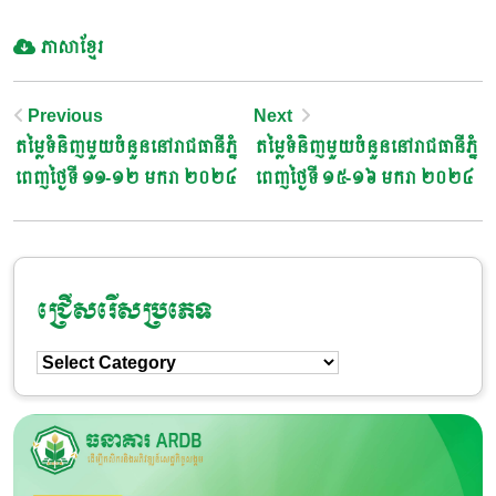
ភាសាខ្មែរ
Post
Previous
Next
តម្លៃទំនិញមួយចំនួននៅរាជធានីភ្នំ
តម្លៃទំនិញមួយចំនួននៅរាជធានីភ្នំ
Navigation
ពេញថ្ងៃទី ១១-១២ មករា ២០២៤
ពេញថ្ងៃទី ១៥-១៦ មករា ២០២៤
ជ្រើសរើសប្រភេទ
ជ្រើសរើស
ប្រភេទ