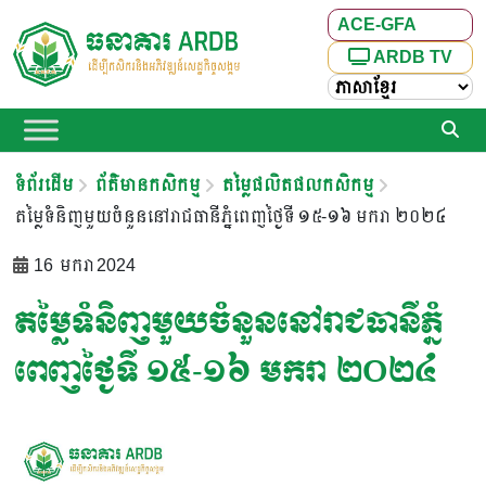
ACE-GFA
ARDB TV
ទំព័រដើម
ព័ត៌មានកសិកម្ម
តម្លៃផលិតផលកសិកម្ម
តម្លៃទំនិញមួយចំនួននៅរាជធានីភ្នំពេញថ្ងៃទី ១៥-១៦ មករា ២០២៤
16 មករា 2024
តម្លៃទំនិញមួយចំនួននៅរាជធានីភ្នំ
ពេញថ្ងៃទី ១៥-១៦ មករា ២០២៤