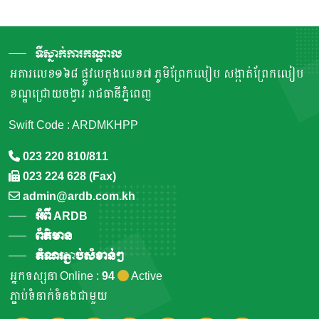
ទីស្នាក់ការកណ្តាល
អគារលេខ១៦៨ ផ្លូវបេតុងលេខ៧ ភូមិព្រែកលៀប សង្កាត់ព្រែកលៀប
ខណ្ឌជ្រោយចង្វារ រាជធានីភ្នំពេញ
Swift Code : ARDMKHPP
023 220 810/811
023 224 628 (Fax)
admin@ardb.com.kh
អំពី ARDB
ព័ត៌មាន
តំណរភ្ជាប់សំខាន់ៗ
អ្នកទស្សនា Online :
94
Active
ភ្ជាប់ទំនាក់ទំនងជាមួយ