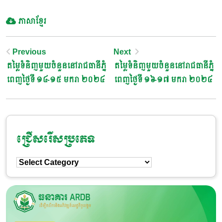
ភាសាខ្មែរ
Post
Previous
Next
តម្លៃទំនិញមួយចំនួននៅរាជធានីភ្នំ
តម្លៃទំនិញមួយចំនួននៅរាជធានីភ្នំ
Navigation
ពេញថ្ងៃទី ១៤-១៥ មករា ២០២៤
ពេញថ្ងៃទី ១៦-១៧ មករា ២០២៤
ជ្រើសរើសប្រភេទ
ជ្រើសរើស
ប្រភេទ