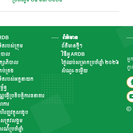
ARDB
ព័ត៌មាន
ិតរបស់ក្រុម
ព័ត៌មានថ្មីៗ
ាភិបាល
វិឌីអូ ARDB
អ្ន
ឹក្សាភិបាល
ថ្ងៃឈប់សម្រាកប្រចាំឆ្នាំ ២០២៦
ភ្ជ
ប់គ្រង
សំណួរ-ចម្លើយ
ិតរបស់អគ្គនាយក
័ន្ធ
ណ្ណធ្វើប្រតិបត្តិការធនាគារ
ហការ
ហិរញ្ញវត្ថុសង្ខេប
សត្រូវសង្គម
៍​ប្រចាំ​ឆ្នាំ