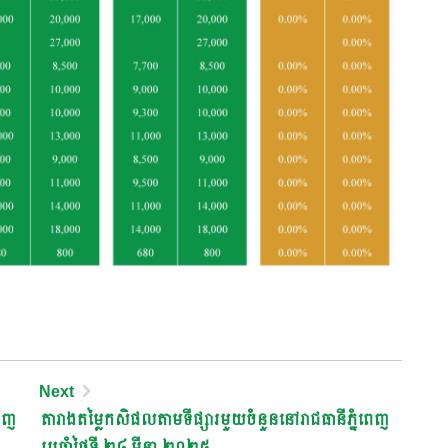
Next
េញ
តារាងតម្លៃកសិផលតាមទីផ្សារមួយចំនួននៅរាជធានីភ្នំពេញ
ប្រចាំថ្ងៃទី ២៤ មីនា ២០២៥