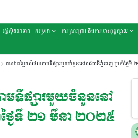
ស្នើសុំឥណទាន
គម្រោង
ការស្រាវជ្រាវ និងការបោះពុម្ពផ្សាយ
តារាងតម្លៃកសិផលតាមទីផ្សារមួយចំនួននៅរាជធានីភ្នំពេញ ប្រចាំថ្ងៃទី
ាមទីផ្សារមួយចំនួននៅ
ចាំថ្ងៃទី ២១ មីនា ២០២៥