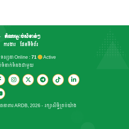
តំណរភ្ជាប់សំខាន់ៗ
ការងារ
ផែនទីទំព័រ
កទស្សនា Online :
71
Active
ាប់ទំនាក់ទំនងជាមួយ
ធនាគារ ARDB, 2026 - រក្សាសិទ្ធិគ្រប់យ៉ាង