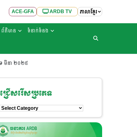
ACE-GFA
ARDB TV
ព័ត៌មាន
ទំនាក់ទំនង
 ២១ មីនា ២០២៥
ជ្រើសរើសប្រភេទ
ជ្រើសរើស
ប្រភេទ