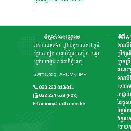
Navigation
ទីស្នាក់ការកណ្តាល
អំពី 
អគារលេខ១៦៨ ផ្លូវបេតុងលេខ៧ ភូមិ
សារលិខ
ព្រែកលៀប សង្កាត់ព្រែកលៀប ខណ្ឌ
ប្រឹក្ស
ជ្រោយចង្វារ រាជធានីភ្នំពេញ
ក្រុមប្រ
គណៈគ្រ
Swift Code : ARDMKHPP
សារលិខ
រចនាសម្ព
023 220 810/811
អាជ្ញាប័
023 224 628 (Fax)
ដៃគូស
admin@ardb.com.kh
ទិន្នន័យ
ទំនួលខុ
របាយការណ