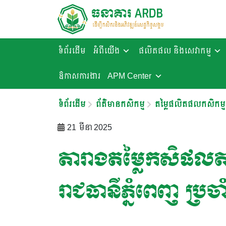
ទំព័រដើម
អំពីយើង
ផលិតផល និងសេវាកម្ម
ឱកាសការងារ​
APM Center
ទំព័រដើម
ព័ត៌មានកសិកម្ម
តម្លៃផលិតផលកសិកម្ម
21 មីនា 2025
តារាងតម្លៃកសិផលត
រាជធានីភ្នំពេញ ប្រ