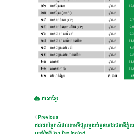
ភាសាខ្មែរ
Post
Previous
តារាងតម្លៃកសិផលតាមទីផ្សារមួយចំនួននៅរាជធានីភ្នំព
ប្រចាំថ្ងៃទី ២០ មីនា ២០២៥