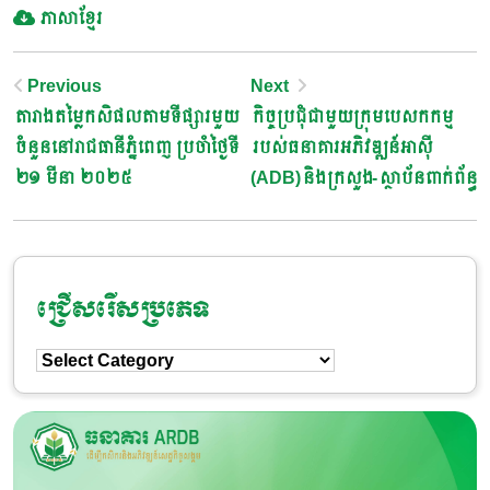
ភាសាខ្មែរ
Post
Previous
Next
តារាងតម្លៃកសិផលតាមទីផ្សារមួយ
កិច្ចប្រជុំជាមួយក្រុមបេសកកម្ម
Navigation
ចំនួននៅរាជធានីភ្នំពេញ ប្រចាំថ្ងៃទី
របស់ធនាគារអភិវឌ្ឍន៍អាស៊ី
២១ មីនា ២០២៥
(ADB)និងក្រសួង-ស្ថាប័នពាក់ព័ន្ធ
ជ្រើសរើសប្រភេទ
ជ្រើសរើស
ប្រភេទ