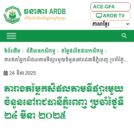
ACE-GFA
ARDB TV
ទំព័រដើម
ព័ត៌មានកសិកម្ម
តម្លៃផលិតផលកសិកម្ម
តារាងតម្លៃកសិផលតាមទីផ្សារមួយចំនួននៅរាជធានីភ្នំពេញ ប្រចាំថ្ងៃទី ២៤ មីនា ២០២៥
24 មីនា 2025
តារាងតម្លៃកសិផលតាមទីផ្សារមួយ
ចំនួននៅរាជធានីភ្នំពេញ ប្រចាំថ្ងៃទី
២៤ មីនា ២០២៥