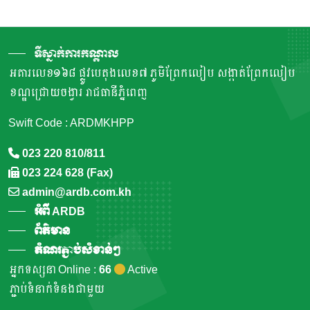
ទីស្នាក់ការកណ្តាល
អគារលេខ១៦៨ ផ្លូវបេតុងលេខ៧ ភូមិព្រែកលៀប សង្កាត់ព្រែកលៀប
ខណ្ឌជ្រោយចង្វារ រាជធានីភ្នំពេញ
Swift Code : ARDMKHPP
023 220 810/811
023 224 628 (Fax)
admin@ardb.com.kh
អំពី ARDB
ព័ត៌មាន
តំណរភ្ជាប់សំខាន់ៗ
អ្នកទស្សនា Online :
66
Active
ភ្ជាប់ទំនាក់ទំនងជាមួយ