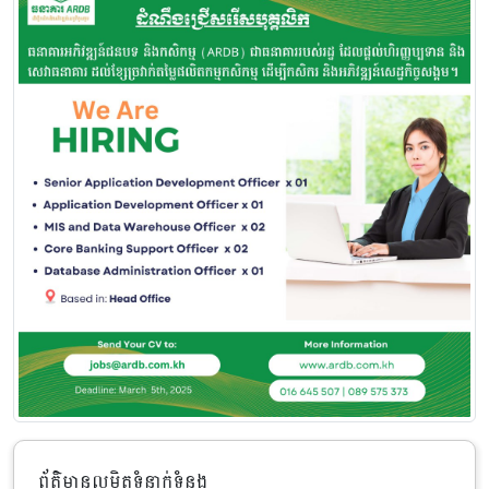
ព័ត៌មានលម្អិតទំនាក់ទំនង