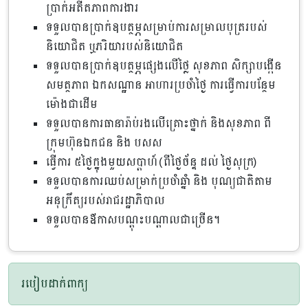
ប្រាក់អតីតភាពការងារ
ទទួលបានប្រាក់ឧបត្ថម្ភសម្រាប់ការសម្រាលបុត្ររបស់
និយោជិត ឬភរិយារបស់និយោជិត
ទទួលបានប្រាក់ឧបត្ថម្ភផ្សេងលើថ្លៃ សុខភាព សិក្សាបង្កើន
សមត្ថភាព ឯកសណ្ឋាន អាហារប្រចាំថ្ងៃ ការធ្វើការបន្ថែម
ម៉ោងជាដើម
ទទួលបានការធានារ៉ាប់រងលើគ្រោះថ្នាក់ និងសុខភាព ពី
ក្រុមហ៊ុនឯកជន និង បសស
ធ្វើការ ៥ថ្ងៃក្នុងមួយសប្ដាហ៍ (ពីថ្ងៃច័ន្ទ ដល់ ថ្ងៃសុក្រ)
ទទួលបានការឈប់សម្រាក់ប្រចាំឆ្នាំ និង បុណ្យជាតិតាម
អនុក្រឹត្យរបស់រាជរដ្ឋាភិបាល
ទទួលបានឳកាសបណ្តុះបណ្តាលជាច្រើន។
របៀបដាក់ពាក្យ