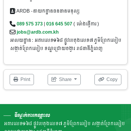
ARDB -នាយកដ្ឋានធនធានមនុស្ស
089 575 373
|
016 645 507
( ម៉ោងធ្វើការ )
jobs@ardb.com.kh
អាសយដ្ឋាន : អគារលេខ១៦៨ ផ្លូវបេតុងលេខ៧ ភូមិព្រែកលៀប
សង្កាត់ព្រែកលៀប ខណ្ឌជ្រោយចង្វារ រាជធានីភ្នំពេញ
Print
Share
Copy
ទីស្នាក់ការកណ្តាល
អគារលេខ១៦៨ ផ្លូវបេតុងលេខ៧ ភូមិព្រែកលៀប សង្កាត់ព្រែកលៀប