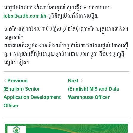
បេក្ខជនដែលមានចំណាប់អារម្មណ៍ សូមផ្ញើ CV មកតាមរយៈ
jobs@ardb.com.kh
ឬពិនិត្យមើលព័ត៌មានលម្អិត.
មានតែបេក្ខជនដែលជាប់បញ្ជីសម្រាំងតែប៉ុណ្ណោះដែលត្រូវបានទាក់ទង
សម្ភាសន៍។
ធនាគារអភិវឌ្ឍន៍ជនបទ និងកសិកម្ម ជានិយោជកដែលផ្តល់ឱកាសស្មើ
គ្នា អនុវត្តយ៉ាងតឹងរ៉ឹងជាមួយច្បាប់ការងាររបស់កម្ពុជា និងបទប្បញ្ញត្តិ
ផ្សេងៗទៀត។
Post
Previous
Next
(English) Senior
(English) MIS and Data
Navigation
Application Development
Warehouse Officer
Officer