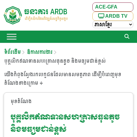
ACE-GFA
ARDB TV
ទំព័រដើម
ឱកាសការងារ​
បុគ្គលិកឥណទានសហគ្រាសធុនតូច និងមធ្យមជាន់ខ្ពស់
យើងកំពុងស្វែងរកបេក្ខជនដែលមានសមត្ថភាព ដើម្បីបំពេញមុខ
តំណែងខាងក្រោម ៖
មុខតំណែង
បុគ្គលិកឥណទានសហគ្រាសធុនតូច
និងមធ្យមជាន់ខ្ពស់