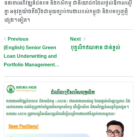
ធនាគារអភិវឌ្ឍន៍ជនបទ និងកសិកម្ម ជានិយោជកដែលផ្តល់ឱកាសស្មើ
គ្នា អនុវត្តយ៉ាងតឹងរ៉ឹងជាមួយច្បាប់ការងាររបស់កម្ពុជា និងបទប្បញ្ញត្តិ
ផ្សេងៗទៀត។
Post
Previous
Next
(English) Senior Green
បុគ្គលិកឥណទាន ជាន់ខ្ពស់
Navigation
Loan Underwriting and
Portfolio Management
Officer