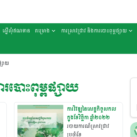
ស្នើសុំឥណទាន
គម្រោង
ការស្រាវជ្រាវ និងការបោះពុម្ពផ្សាយ
ផ្សាយ
ារបោះពុម្ពផ្សាយ
ការវិវឌ្ឍនៃសេដ្ឋកិច្ចសកល
ក្នុងខែវិច្ឆិកា ឆ្នាំ២០២២
របាយការណ៍ស្រាវជ្រាវ
ប្រចំាខែ