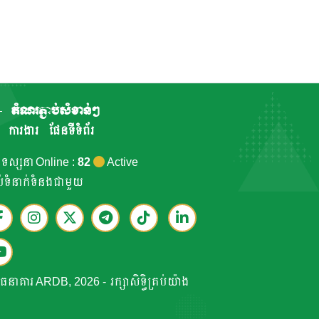
តំណរភ្ជាប់សំខាន់ៗ
ការងារ
ផែនទីទំព័រ
កទស្សនា Online :
82
Active
ាប់ទំនាក់ទំនងជាមួយ
ធនាគារ ARDB, 2026 - រក្សាសិទ្ធិគ្រប់យ៉ាង