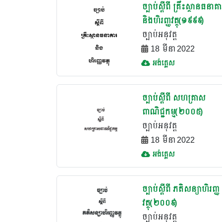
ច្បាប់ស្តីពី គ្រឹះស្ថានធនាគា
និងហិរញ្ញវត្ថុ(១៩៩៩)
ច្បាប់អនុវត្ត
18 មីនា 2022
អង់គ្លេស
ច្បាប់ស្តីពី សហគ្រាស
ពាណិជ្ជកម្ម(២០០៥)
ច្បាប់អនុវត្ត
18 មីនា 2022
អង់គ្លេស
ច្បាប់ស្តីពី ភតិសន្យាហិរញ្ញ
វត្ថុ(២០០៩)
ច្បាប់អនុវត្ត