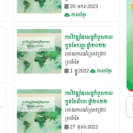
20 មករា 2023
ភាសាខ្មែរ
ការវិវឌ្ឍនៃសេដ្ឋកិច្ចសកល
ក្នុងខែកញ្ញា ឆ្នាំ២០២២
របាយការណ៍ស្រាវជ្រាវ
ប្រចំាខែ
1 ធ្នូ 2022
ភាសាខ្មែរ
ការវិវឌ្ឍនៃសេដ្ឋកិច្ចសកល
ក្នុងខែសីហា ឆ្នាំ២០២២
របាយការណ៍ស្រាវជ្រាវ
ប្រចំាខែ
27 តុលា 2022