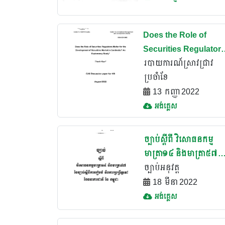
Does the Role of
Securities Regulator
Matter for the
របាយការណ៍ស្រាវជ្រាវ
Development of
ប្រចំាខែ
Securities Market in
13 កញ្ញា 2022
Cambodia?
អង់គ្លេស
ច្បាប់ស្តីពី វិសោធនកម្ម
មាត្រា១៤ និងមាត្រា៥៧ ន
ច្បាប់ស្តី ការរៀបចំនិងការ
ច្បាប់អនុវត្ត
ប្រព្រឹត្តនៃ ធនាគារជាតិនៃ
18 មីនា 2022
កម្ពុជា(២០០៦)
អង់គ្លេស