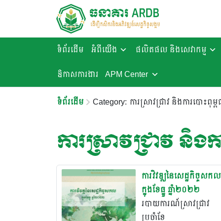
ទំព័រដើម
អំពីយើង
ផលិតផល និងសេវាកម្ម
ឱកាសការងារ​
APM Center
ទំព័រដើម
Category: ការស្រាវជ្រាវ និងការបោះពុម្ព
ការស្រាវជ្រាវ និងក
ការវិវឌ្ឍនៃសេដ្ឋកិច្ចសកល
ក្នុងខែធ្នូ ឆ្នាំ២០២២
របាយការណ៍ស្រាវជ្រាវ
ប្រចំាខែ