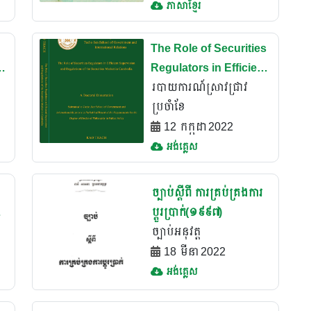
ភាសាខ្មែរ
The Role of Securities
s
Regulators in Efficient
Supervision and
របាយការណ៍ស្រាវជ្រាវ
Regulations of the
ប្រចំាខែ
Securities Market in
12 កក្កដា 2022
Cambodia
អង់គ្លេស
ច្បាប់ស្តីពី ការគ្រប់គ្រងការ
ៃ
ប្តូរប្រាក់(១៩៩៧)
ច្បាប់អនុវត្ត
18 មីនា 2022
អង់គ្លេស