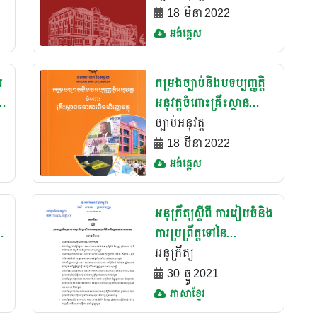
វត្ថុ(២០១៦)
18 មីនា 2022
អង់គ្លេស
រ
កម្រងច្បាប់និងបទប្បញ្ញត្តិ
នៃ
អនុវត្តចំពោះគ្រឹះស្ថាន
ធនាគារនិងហិរញ្ញវត្ថុ
ច្បាប់អនុវត្ត
ឆ្នាំ២០១១
18 មីនា 2022
អង់គ្លេស
អនុក្រឹត្យស្ដីពី ការរៀបចំនិង
ការប្រព្រឹត្តទៅនៃ
គណៈកម្មាធិការសម្រប
អនុក្រឹត្យ
សម្រួលថ្នាក់ជាតិប្រឆាំងការ
30 ធ្នូ 2021
សម្អាតប្រាក់និងហិរញ្ញប្ប
ភាសាខ្មែរ
ទានភារវកម្ម និងហិរញ្ញប្ប