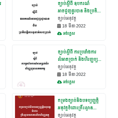
រ
ច្បាប់ស្តីពី ឧបករណ៍
អាចជួញដូរបាន និងប្រតិបត្តិ
ការទូទាត់សងប្រាក់(២០០៥)
ច្បាប់អនុវត្ត
18 មីនា 2022
អង់គ្លេស
ច្បាប់ស្តីពី ការប្រឆាំងការ
សំអាតប្រាក់ និងហិរញ្ញប្ប
ទានភេវរកម្ម(២០០៧)
ច្បាប់អនុវត្ត
18 មីនា 2022
អង់គ្លេស
កម្រងច្បាប់និងបទប្បញ្ញត្តិ
អនុវត្តចំពោះគ្រឹះស្ថាន
ធនាគារនិងហិរញ្ញ
ច្បាប់អនុវត្ត