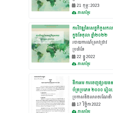
21 កុម្ភៈ 2023
ភាសាខ្មែរ
ការវិវឌ្ឍនៃសេដ្ឋកិច្ចសកល
ក្នុងខែតុលា ឆ្នាំ២០២២
របាយការណ៍ស្រាវជ្រាវ
ប្រចំាខែ
22 ធ្នូ 2022
ភាសាខ្មែរ
ដីកាអម ការចេញផ្សាយធន
ប័ត្រប្រភេទ ២០០០ រៀល
និង ២០០ រៀល​ គំរូថ្មី
ប្រកាសនិងសារាចរណែនាំ
17 វិច្ឆិកា 2022
ភាសាខ្មែរ