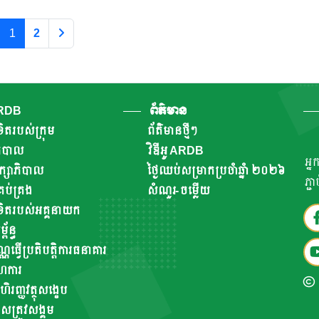
ទានដល់ការរីកសាយភាយ
1
2
អាវុធមហាប្រល័យ
ARDB
ព័ត៌មាន
ិតរបស់ក្រុម
ព័ត៌មានថ្មីៗ
ាភិបាល
វិឌីអូ ARDB
អ្ន
ឹក្សាភិបាល
ថ្ងៃឈប់សម្រាកប្រចាំឆ្នាំ ២០២៦
ភ្ជ
ប់គ្រង
សំណួរ-ចម្លើយ
ិតរបស់អគ្គនាយក
័ន្ធ
ណ្ណធ្វើប្រតិបត្តិការធនាគារ
ហការ
ហិរញ្ញវត្ថុសង្ខេប
សត្រូវសង្គម