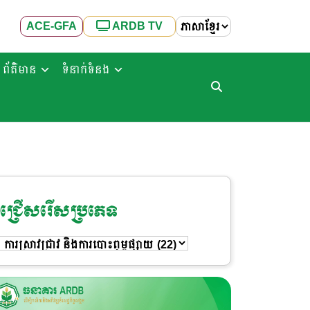
ACE-GFA
ARDB TV
ព័ត៌មាន
ទំនាក់ទំនង
ជ្រើសរើសប្រភេទ
ជ្រើសរើស
ប្រភេទ