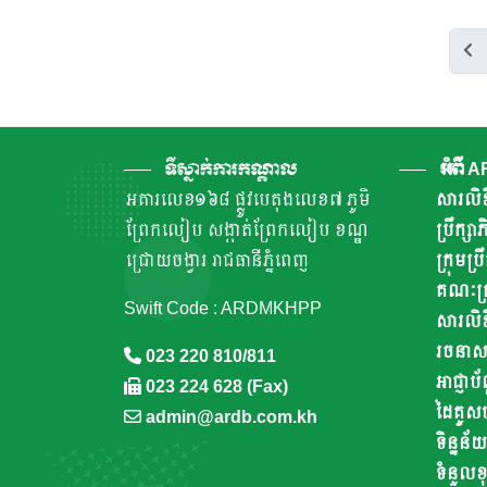
ទីស្នាក់ការកណ្តាល
អំពី 
អគារលេខ១៦៨ ផ្លូវបេតុងលេខ៧ ភូមិ
សារលិខ
ព្រែកលៀប សង្កាត់ព្រែកលៀប ខណ្ឌ
ប្រឹក្ស
ជ្រោយចង្វារ រាជធានីភ្នំពេញ
ក្រុមប្រ
គណៈគ្រ
Swift Code : ARDMKHPP
សារលិខ
រចនាសម្ព
023 220 810/811
អាជ្ញាប័
023 224 628 (Fax)
ដៃគូស
admin@ardb.com.kh
ទិន្នន័យ
ទំនួលខុ