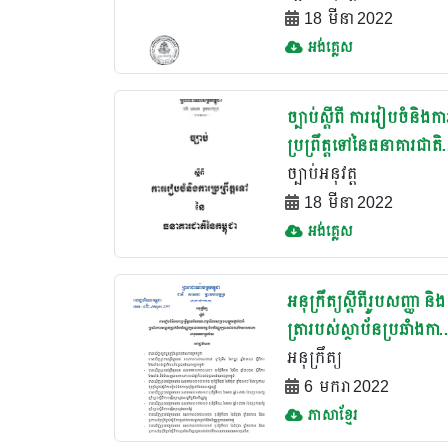
18 មីនា 2022
អង់គ្លេស
ច្បាប់ស្តីពី ការរៀបចំនិងកា
ប្រព្រឹត្តទៅនៃធនាគារជាតិ
កម្ពុជា(១៩៩៦)
ច្បាប់អនុវត្ត
18 មីនា 2022
អង់គ្លេស
អនុក្រឹត្យស្តីពីរូបសញ្ញា និង
ត្រារបស់ស្ថាប័នប្រឆាំងការ
សម្អាតប្រាក់និងហិរញ្ញប្ប
អនុក្រឹត្យ
ទានភេរវកម្ម
6 មករា 2022
ភាសាខ្មែរ