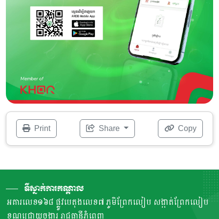
Print
Share
Copy
ទីស្នាក់ការកណ្តាល
អគារលេខ១៦៨ ផ្លូវបេតុងលេខ៧ ភូមិព្រែកលៀប សង្កាត់ព្រែកលៀប
ខណ្ឌជ្រោយចង្វារ រាជធានីភ្នំពេញ