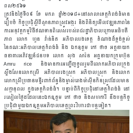
ពស២៥៦១
ត្រូវនិងថ្ងៃទី០៩ ខែ មករា ឆ្នាំ២០១៨៖នៅសាលាខេត្តកំពង់ធំមាន
រៀបចំ កិច្ចប្រជុំស្តីពីស្ថានភាពស្រូវអង្ករ និងពិនិត្យមើលវឌ្ឍនភាពនៃ
ការអនុវត្តកម្មវិធីឥណទានពិសេសរបស់រាជរដ្ឋាភិបាលក្រោមអធិបតី
ភាព លោក ហួន វ៉ាន់និត អភិបាលរងខេត្ត តំណាងដ៏ខ្ពង់ខ្ពស់
នៃគណៈអភិបាលខេត្តកំពង់ធំ និង ឯកឧត្តម កៅ ថាច អគ្គនាយក
ធនាគារអភិវឌ្ឍន៍ជនបទ លោក សុង សារ៉ន អគ្គនាយកក្រុមហ៊ុន
Amru rice និងមានការអញ្ជើញចូលរួមពីលោកអភិបាលក្រុង
ស្ទឹងសែនលោកស្រី អភិបាលរងស្រុក
អភិបាលស្រុក និងលោក
លោកស្រីប្រធានមន្ទីរពាក់ព័ន្ធនិងម្ចាស់រោងម៉ាស៊ីនកិនស្រូវដែលមាន
សក្តានុពល ក្នុងខេត្តកំពង់ធំ។ បន្ទាប់ពីកិច្ចប្រជំុនៅខេត្តកំពង់ធំ នៅ
រសៀលថ្ងៃដដែលនេះឯកឩត្តម កៅ ថាច និងសហការី នឹងបន្តកិច្ច
ប្រជំុជាមួយឯកឩត្តមអភិបាលខេត្តព្រះវិហារជាបន្តទៀត។