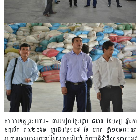
សាលាខេត្តព្រះវិហារ៖​ នារសៀលថ្ងៃអង្គារ ៨រោច ខែបុស្ស ឆ្នាំរកា
នព្វស័ក ពស២៥៦១​ ត្រូវនិងថ្ងៃទី០៩ ខែ​​​ មករា ឆ្នាំ២០១៨៖នៅ
រដ្ឋបាលសាលាខេត្តព្រះវិហារមានរៀបចំ កិច្ចប្រជុំ​ស្តីពីស្ថានភាពស្រូវ