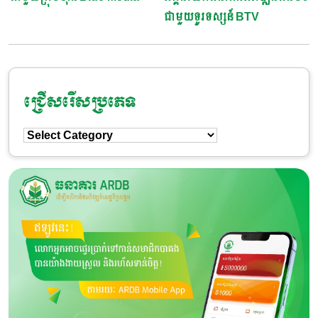
ជាមួយទូរទស្សន៍ BTV
ជ្រើសរើសប្រភេទ
ជ្រើសរើស
ប្រភេទ