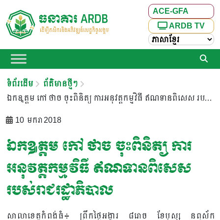
ACE-GFA
ARDB TV
ទំព័រដើម
ព័ត៌មានថ្មីៗ
ឯកឩត្តម កៅ ថាច ចុះពិនិត្យ ការអនុវត្តកម្មវិធី ឥណទានពិសេស របស់រាជរដ្ឋាភិបាល
10 មករា 2018
ឯកឩត្តម កៅ ថាច ចុះពិនិត្យ ការ
អនុវត្តកម្មវិធី ឥណទានពិសេស
របស់រាជរដ្ឋាភិបាល
សាលាខេត្តកំពង់ធំ៖ ព្រឹកថ្ងៃអង្គារ ៨រោច ខែបុស្ស នព្វស័ក