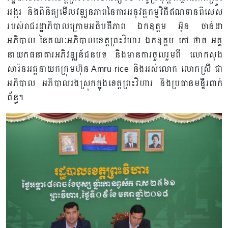
អង្ករ និងពិនិត្យមើលវឌ្ឍនភាពនៃការអនុវត្តកម្មវិធីឥណទានពិសេស
របស់រាជរដ្ឋាភិបាលក្រោមអធិបតីភាព ឯកឧត្តម អ៊ុន ចាន់ដា
អភិបាល នៃគណៈអភិបាលខេត្តព្រះវិហារ ​ឯកឧត្តម កៅ​ ថាច អគ្គ
នាយកធនាគារអភិវឌ្ឍន៍ជនបទ​​ និងមានការចូលរួមពី លោកសុង
សារ៉នអគ្គនាយកក្រុមហ៊ុន Amru rice ​និងអស់លោក លោកស្រី​ ជា
អភិបាល អភិបាលរងស្រុកក្នុងខេត្តព្រះវិហារ ​និងប្រធានមន្ទីរពាក់
ព័ន្ធ។