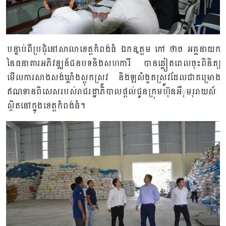
បន្ទាប់ពីប្រជំុនៅសាលាខេត្តកំពង់ធំ ឯកឩត្តម កៅ ថាច អគ្គនាយក
នៃធនាគារអភិវឌ្ឍន៍ជនបទនិងសហការី បានឆ្លៀតពេលចុះពិនិត្យ
មើលការសាងសង់ឃ្លាំងស្តុកស្រូវ និងឡសំងួតស្រូវដែលជាគម្រោង
ឥណទានពិសេសរបស់រាជរដ្ឋាភិបាលផ្តល់ជូនក្រុមហ៊ុនអឹុមរុរាយស៍
ស្ថិតនៅក្នុងខេត្តកំពង់ធំ។