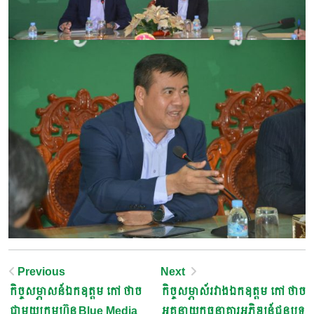
Post
Previous
Next
កិច្ចសម្ភាសន៍ឯកឧត្តម កៅ ថាច
កិច្ចសម្ភាស៍រវាងឯកឧត្តម កៅ ថាច
Navigation
ជាមួយក្រុមហ៊ុន Blue Media
អគ្គនាយកធនាគារអភិឌ្ឍន៍ជនបទ