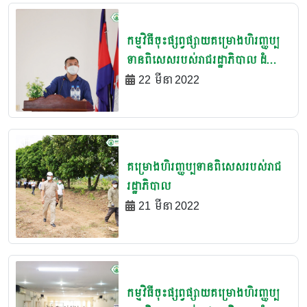
មានជ័យ
កម្មវិធីចុះផ្សព្វផ្សាយគម្រោងហិរញ្ញប្ប
ទានពិសេសរបស់រាជរដ្ឋាភិបាល ដំណាក់
កាលទី២ ចំនួន ៥០លានដុល្លារអាមេរិក
22 មីនា 2022
ជូនដល់បងប្អូនប្រជាកសិករក្នុងខេត្ត
ឧត្តរមានជ័យ
គម្រោងហិរញ្ញប្បទានពិសេសរបស់រាជ
រដ្ឋាភិបាល
21 មីនា 2022
កម្មវិធីចុះផ្សព្វផ្សាយគម្រោងហិរញ្ញប្ប