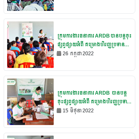
ក្រុមការងារធនាគារ ARDBបានបន្តចុះ
ផ្សព្វផ្សាយអំពី គម្រោងហិរញ្ញប្រទាន
ពិសេសរបស់រាជរដ្ឋាភិបាល ដំណាក់
26 កក្កដា 2022
កាលទី២ បន្ថែមនៅខេត្តឧត្តរមានជ័យ
ក្រុមការងារធនាគារ ARDB បានបន្ត
ចុះផ្សព្វផ្សាយអំពី គម្រោងហិរញ្ញប្រទាន
ពិសេសរបស់រាជរដ្ឋាភិបាលដំណាក់
15 មិថុនា 2022
កាលទី២នៅខេត្តកំពង់ចាម