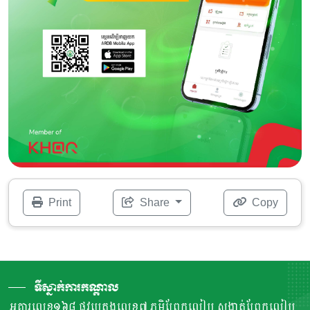
Print
Share
Copy
ទីស្នាក់ការកណ្តាល
អគារលេខ១៦៨ ផ្លូវបេតុងលេខ៧ ភូមិព្រែកលៀប សង្កាត់ព្រែកលៀប