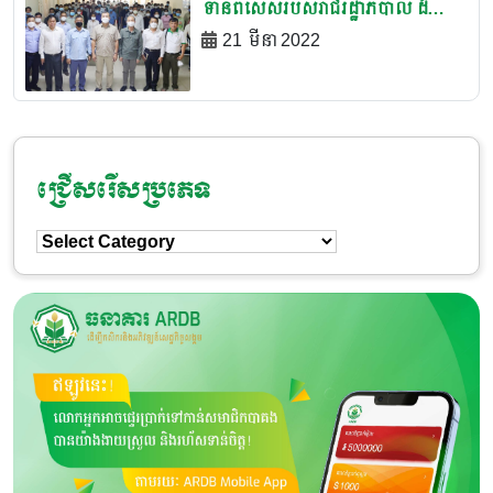
ទានពិសេសរបស់រាជរដ្ឋាភិបាល ដំណាក់
កាលទី២ គាំទ្រដល់ការដាំដុះបន្លែ
21 មីនា 2022
ផ្លែឈើ ការចញ្ចឹមសត្វ វារីវប្បកម្ម ការកែ
ច្នៃផលិតផលកសិកម្ម មៀនប៉ៃលិន
ស្វាយ និងស្វាយចន្ទី តាមបណ្តាខេត្តជុំ
វិញបឹងទន្លេសាប ខេត្តព្រះវិហារ និង
ជ្រើសរើសប្រភេទ
ខេត្តឧត្តរមានជ័យ
ជ្រើសរើស
ប្រភេទ