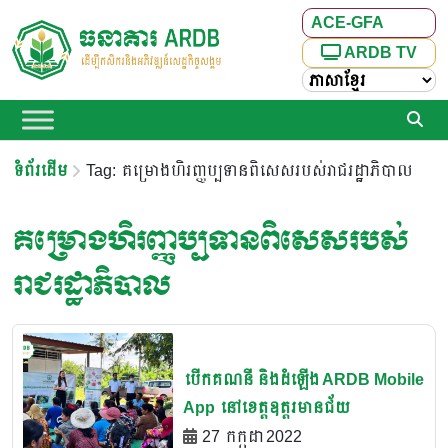
ACE-GFA
ARDB TV
ទំព័រដើម
Tag: គម្រោងហិរញ្ញប្បទានពិសេសរបស់រាជរដ្ឋាភិបាល
គម្រោងហិរញ្ញប្បទានពិសេសរបស់
រាជរដ្ឋាភិបាល
បើកគណនី និងដំឡើង ARDB Mobile
App នៅខេត្តឧត្តរមានជ័យ
27 កក្កដា 2022