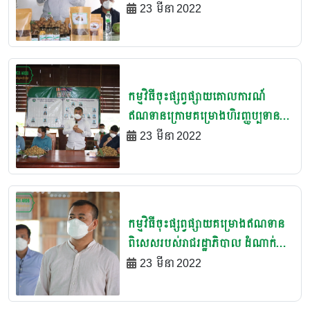
កាលទី២ ជូនដល់បងប្អូនប្រជាសហគម
23 មីនា 2022
កសិកម្មពន្លឺពេជ្យចិន្លា ស្រុកភ្នំព្រឹក ខេត្ត
បាត់តំបង
កម្មវិធីចុះផ្សព្វផ្សាយគោលការណ៍
ឥណទានក្រោមគម្រោងហិរញ្ញប្បទាន
ពិសេសរបស់រាជរដ្ឋាភិបាលដំណាក់
23 មីនា 2022
កាលទី២ ជូនដល់សមាជិកសមាគមន៍
មៀនប៉ៃលិន
កម្មវិធីចុះផ្សព្វផ្សាយគម្រោងឥណទាន
ពិសេសរបស់រាជរដ្ឋាភិបាល ដំណាក់
កាលទី១ នៅកសិដ្ឋានចញ្ចឹមទា យកពង
23 មីនា 2022
ស្ថិតនៅភូមិ អង្គារបុស្ស សង្កាត់កោះពង
សត្វ ក្រុងសេរីសោភ័ណ្ឌ ខេត្តបន្ទាយ