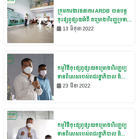
ក្រុមការងារធនាគារ ARDB បានបន្ត
ចុះផ្សព្វផ្សាយអំពី គម្រោងហិរញ្ញប្រទាន
ពិសេសរបស់រាជរដ្ឋាភិបាលដំណាក់
13 មិថុនា 2022
កាលទី២នៅខេត្តកំពង់ចាម
កម្មវិធីចុះផ្សព្វផ្សាយគម្រោងហិរញ្ញប្ប
ទានពិសេសរបស់រាជរដ្ឋាភិបាល ដំណាក់
កាលទី២ ជូនដល់បងប្អូនប្រជាកសិករ
23 មីនា 2022
ស្ថិតនៅភូមិអូសម្ព័រ ស្រុកម៉ាឡៃ ខេត្ត
បន្ទាយមានជ័យ
កម្មវិធីចុះផ្សព្វផ្សាយគម្រោងហិរញ្ញប្ប
ទានពិសេសរបស់រាជរដ្ឋាភិបាល ដំណាក់