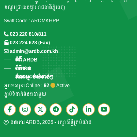
ខណ្ឌជ្រោយចង្វារ រាជធានីភ្នំពេញ
Swift Code : ARDMKHPP
023 220 810/811
023 224 628 (Fax)
admin@ardb.com.kh
អំពី ARDB
ព័ត៌មាន
តំណរភ្ជាប់សំខាន់ៗ
អ្នកទស្សនា Online :
92
Active
ភ្ជាប់ទំនាក់ទំនងជាមួយ
ធនាគារ ARDB, 2026 - រក្សាសិទ្ធិគ្រប់យ៉ាង